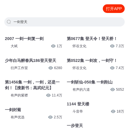
打开APP
一剑登天
2007 一剑一剑复一剑
第0677集 登天令！登天桥！
大斌
1万
怀谷文化
7.3万
少年白马醉春风186登天登天
第0522集 一剑攻，一剑守！
衍声工作室
6280
怀谷文化
7.4万
第1456集 一剑，一剑，还是一
一剑斩仙-050集 一剑削山
剑！【搜新书：高武纪元】
有声的六道
5052
有声的紫襟
11.4万
1144 登天楼
一剑封菊
斗音帝
18万
有声优选
2.5万
一步登天