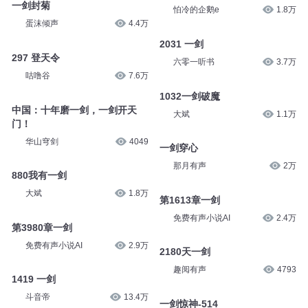
一剑封菊
怕冷的企鹅e
1.8万
蛋沫倾声
4.4万
2031 一剑
297 登天令
六零一听书
3.7万
咕噜谷
7.6万
1032一剑破魔
中国：十年磨一剑，一剑开天
大斌
1.1万
门！
华山穹剑
4049
一剑穿心
那月有声
2万
880我有一剑
大斌
1.8万
第1613章一剑
免费有声小说AI
2.4万
第3980章一剑
免费有声小说AI
2.9万
2180天一剑
趣阅有声
4793
1419 一剑
斗音帝
13.4万
一剑惊神-514