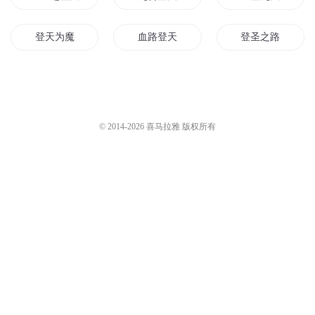
登天为魔
血路登天
登圣之路
凡者登仙
穿越登记员
神武登仙
登名天行
登天魔神
以武登仙
© 2014-
2026
喜马拉雅 版权所有
登天成仙
登天末日
登仙游记
登仙系统
重生之登天记
异世登神道
凡尔登之子
仙道登天