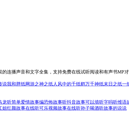
权的连播声音和文字全集，支持免费在线试听阅读和有声书MP3
传说
我和胖纸
网游之神之纸人
风中的千纸鹤
万千神纸
末日之纸
一
马龙听简单爱情故事
编恐怖故事听抖音
故事可以填听字吗
听维语
江姐红颜故事在线听
可乐视频故事在线听
孙子喝酒听故事的说说