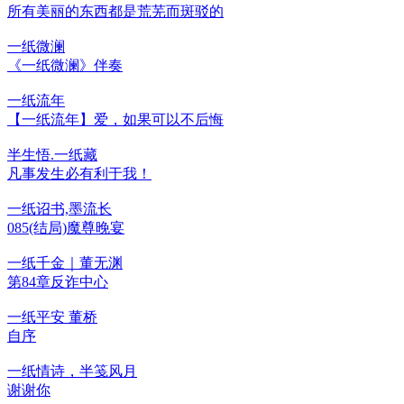
所有美丽的东西都是荒芜而斑驳的
一纸微澜
《一纸微澜》伴奏
一纸流年
【一纸流年】爱，如果可以不后悔
半生悟.一纸藏
凡事发生必有利于我！
一纸诏书,墨流长
085(结局)魔尊晚宴
一纸千金｜董无渊
第84章反诈中心
一纸平安 董桥
自序
一纸情诗，半笺风月
谢谢你