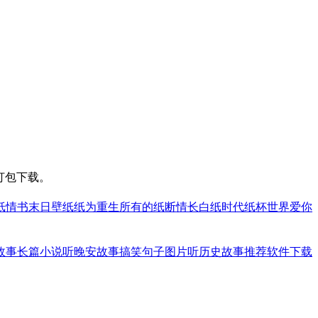
打包下载。
纸情书
末日壁纸
纸为重生
所有的纸断情长
白纸时代
纸杯世界
爱你
故事长篇小说
听晚安故事搞笑句子图片
听历史故事推荐软件下载