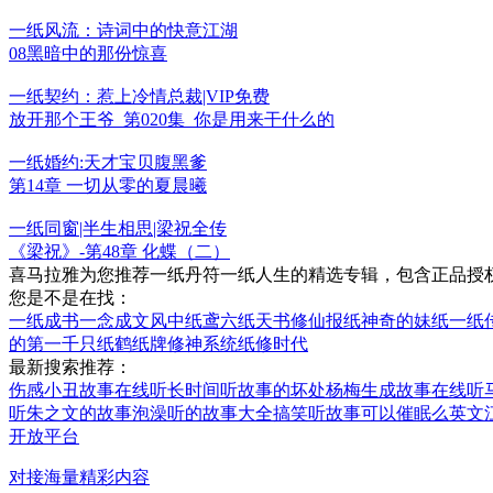
一纸风流：诗词中的快意江湖
08黑暗中的那份惊喜
一纸契约：惹上冷情总裁|VIP免费
放开那个王爷_第020集_你是用来干什么的
一纸婚约:天才宝贝腹黑爹
第14章 一切从零的夏晨曦
一纸同窗|半生相思|梁祝全传
《梁祝》-第48章 化蝶（二）
喜马拉雅为您推荐一纸丹符一纸人生的精选专辑，包含正品授
您是不是在找：
一纸成书一念成文
风中纸鸢
六纸天书
修仙报纸
神奇的妹纸
一纸
的第一千只纸鹤
纸牌修神系统
纸修时代
最新搜索推荐：
伤感小丑故事在线听
长时间听故事的坏处
杨梅生成故事在线听
听朱之文的故事
泡澡听的故事大全搞笑
听故事可以催眠么英文
开放平台
对接海量精彩内容