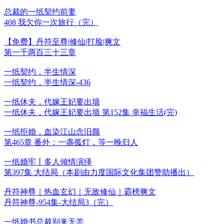
总裁的一纸契约前妻
408 我欠你一次旅行（完）
【免费】丹符至尊|修仙|打脸|爽文
第一千两百三十三章
一纸契约，半生情深
一纸契约，半生情深-436
一纸休夫，代嫁王妃要出墙
一纸休夫，代嫁王妃要出墙 第152集 幸福生活(完)
一纸拒婚，血染江山念旧颜
第465章 番外：一盏孤灯，等一晚归人
一纸婚牢丨多人倾情演绎
第397集 大结局（本剧由力度国际文化集团赞助播出）
丹符神尊｜热血玄幻｜无敌修仙｜霸榜爽文
丹符神尊-954集-大结局3（完）
一纸婚书总裁别来无恙