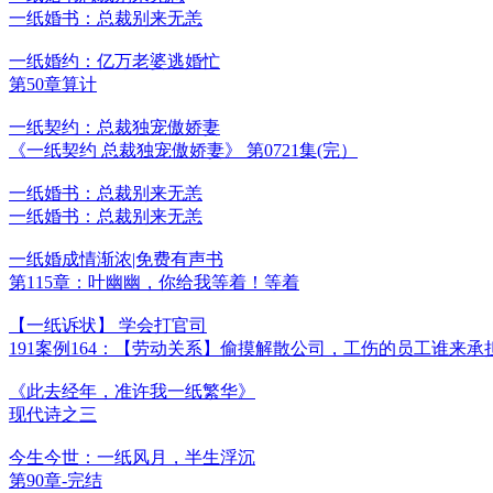
一纸婚书：总裁别来无恙
一纸婚约：亿万老婆逃婚忙
第50章算计
一纸契约：总裁独宠傲娇妻
《一纸契约 总裁独宠傲娇妻》 第0721集(完）
一纸婚书：总裁别来无恙
一纸婚书：总裁别来无恙
一纸婚成情渐浓|免费有声书
第115章：叶幽幽，你给我等着！等着
【一纸诉状】 学会打官司
191案例164：【劳动关系】偷摸解散公司，工伤的员工谁来承
《此去经年，准许我一纸繁华》
现代诗之三
今生今世：一纸风月，半生浮沉
第90章-完结