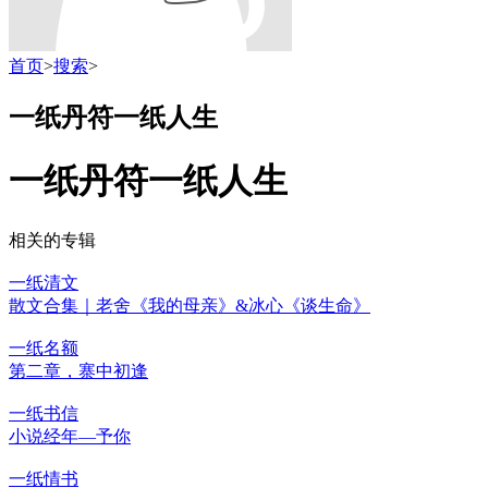
首页
>
搜索
>
一纸丹符一纸人生
一纸丹符一纸人生
相关的专辑
一纸清文
散文合集｜老舍《我的母亲》&冰心《谈生命》
一纸名额
第二章，寨中初逢
一纸书信
小说经年—予你
一纸情书