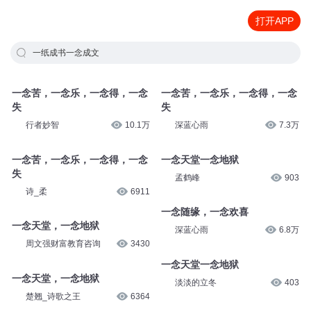
打开APP
一纸成书一念成文
一念苦，一念乐，一念得，一念
一念苦，一念乐，一念得，一念
失
失
行者妙智
10.1万
深蓝心雨
7.3万
一念苦，一念乐，一念得，一念
一念天堂一念地狱
失
孟鹤峰
903
诗_柔
6911
一念随缘，一念欢喜
一念天堂，一念地狱
深蓝心雨
6.8万
周文强财富教育咨询
3430
一念天堂一念地狱
一念天堂，一念地狱
淡淡的立冬
403
楚翘_诗歌之王
6364