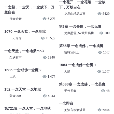
一念花开，一念花落，一念放
一念起，一念灭，一念放下，万
下，万般自在
般自在
龙庙山精品故事
5429
行者妙智
6.2万
第6章 一念畏惧，一念无惧
1070-一念天堂，一念地狱
梵声墨雪_52號聲藝坊
100
一刀苏苏
15.5万
第55章 一念成佛，一念成魔
一念天堂，一念地狱mp3
请叫我闰土
10万
久妖有声
2240
1584 一念成佛一念魔 1
1585 一念成佛一念魔 2
大斌
1.5万
大斌
1.4万
第063章 一念成佛，一念是魔
152 一念天堂 一念地狱
千代圣者
48
冀豫999
4043
一念即命
第721集 一念天堂，一念地狱
把酒言欢酒满天
6846