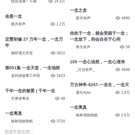
悦音涟漪丶不倾
24.3万
一念之贪
命悬一念
那月有声
4990
那月有声
1.2万
你执于一念，就会受困于一念；
定慧初修 27 万年一念，一念万
一念放下，则会自在于心间
年
寒天有声
56
南怀瑾大学堂
3622
105 一念心淡然，一念心清净
第051集 一念天堂，一念地狱
_叮当有声_
4949
老刘讲故事工作室
1623
万古神帝-6247-一念生，一念灭
千年一念的被爱 | 千年一念
暮玖Ayla
1.6万
芒果讲粤语
48
一念离真
一念离真
格林强效助眠
2.6万
格林强效助眠
3720
您是不是在找：