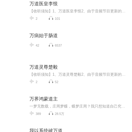
万道医皇李恨
【收听须知】1、万道医皇李恨2、由于音频节目更新的比较慢，如想快速阅读小说文字版的全部章节，请在微信中搜索公/众/号【毛毛虫文学】，关注后，并在公/众/号中回复：【776】，便可快速阅读小说文字版全集。（注意：需要在公/众/号中回复才有效哦）
2
101
万病始于肠道
42
6537
万道灵尊楚毅
【收听须知】1、万道灵尊楚毅2、由于音频节目更新的比较慢，如想快速阅读小说文字版的全部章节，请在微信中搜索公/众/号【毛毛虫文学】，关注后，并在公/众/号中回复：【1117】，便可快速阅读小说文字版全集。（注意：需要在公/众/号中回复才有效哦）
2
52
万界鸿蒙道主
一梦无数载，庄周梦蝶，蝶梦庄周？我只想知道自己究竟从何而来！遗忘意味着背叛，只为寻到自己的根，纵千死而不悔，辰星，一个不知自己究竟从何而来，为了探寻自己的来历，以无敌之姿从洪荒至万界，只为心中那份执着。
389
28.5万
我以系统破万道