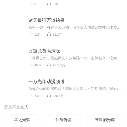
5
376
诸天最强万道钓皇
我有一钓，可钓诸天万物，名将美人功法武技神兵体质诸天万界，万事万物，无物不可钓！钓只黑狗，封为神兽，祸害四方！钓个猴子，封个先锋官，征伐西游！钓个女帝，封个我靠，钓到一个宇宙，是什么鬼？垂钓诸天，穿梭万界！帝朝威震八荒，圣朝俯瞰天地，神朝永恒不朽！叶东皇扬鞭东指，朕有无数世界，谁与争锋？武侠动漫小说西游洪荒，诸天万界，一切皆有可能！！！铁血争霸流位...
123
11.2万
万道龙黄高清版
〔暴爽玄幻，最热爽文〕少年陆一鸣，血脉被夺，沦为废人，受尽屈辱。幸得至尊神殿，重生无上血脉，从此脚踏天才，一路逆袭，踏上热血辉煌之路。噬无尽生灵，融诸天血脉，跨千山万水，闯九天十地，败尽天下英豪，修战龙真诀，成就万道龙皇...
4909
4075.9万
一万光年动漫频道
为你而做的动漫电台！每周四更新，不定期加档。Weibo/Qzone：@一万光年动漫电台 （时时为你放大招！）分享，评论，你的建议我们都会积极采纳！听得见的有声动画，用动漫重新定义生活！（合作请戳Webo=。=）
231
286.4万
您是不是在找：
星之光辉
仙辉传说
末世的光辉