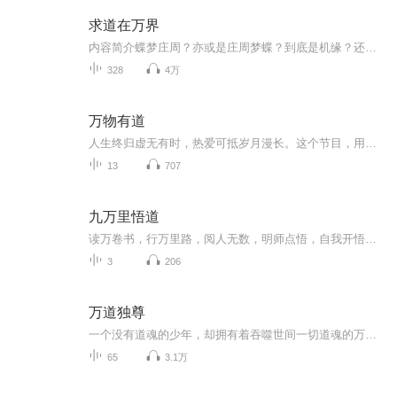
求道在万界
内容简介蝶梦庄周？亦或是庄周梦蝶？到底是机缘？还是算计？且看小道童是否能够凭借偶然间得到的记忆闯出一片自己的神话！作者：爱吃糖三角主播：绮梦音坊购买须知1、本作品为付费有声书，前52集为免费试听，购买成功后，即可收听，可下载重复收听。2、版...
328
4万
万物有道
人生终归虚无有时，热爱可抵岁月漫长。这个节目，用到范围极广的百科知识，而我们每个人的知识结构都有盲区。读书，一本本、一行行地读，步步为营地读，如曾国藩所谓的“结硬寨，打呆仗”。因为，这件事我们很在意，我们想要把近几年的关于历史、文化、科...
13
707
九万里悟道
读万卷书，行万里路，阅人无数，明师点悟，自我开悟。听他人的故事，悟自己的人生。2020年夏天，无忧花费近一个月的时间，在张家界，在红师课堂，跟随天地宇宙学习，学如何用一个点撬动地球，学何为治大国如烹小鲜，学什么是真正的全面全息，什么是时间空...
3
206
万道独尊
一个没有道魂的少年，却拥有着吞噬世间一切道魂的万道书； 以身为炉，吸纳万魂，化为真火，焚天炼道； 开天门，演六道，煅战体，破苍穹。 超神越圣，万道独尊！
65
3.1万