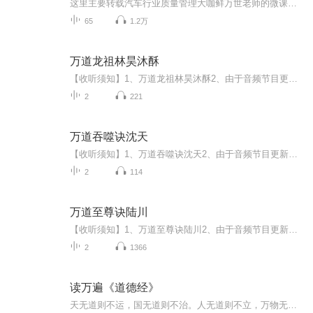
这里主要转载汽车行业质量管理大咖鲜万世老师的微课音频，喜欢的朋友可以在网上找鲜老师的视频，自学，鲜老师讲的内容通俗易懂，实例超多，很接地气，学以致用。
65
1.2万
万道龙祖林昊沐酥
【收听须知】1、万道龙祖林昊沐酥2、由于音频节目更新的比较慢，如想快速阅读小说文字版的全部章节，请在微信中搜索公/众/号【黑葡萄文学】，关注后，并在公/众/号中回复：【721】，便可快速阅读小说文字版全集。（注意：需要在公/众/号中回复才有效哦）
2
221
万道吞噬诀沈天
【收听须知】1、万道吞噬诀沈天2、由于音频节目更新的比较慢，如想快速阅读小说文字版的全部章节，请在微信中搜索公/众/号【黑葡萄文学】，关注后，并在公/众/号中回复：【613】，便可快速阅读小说文字版全集。（注意：需要在公/众/号中回复才有效哦）
2
114
万道至尊诀陆川
【收听须知】1、万道至尊诀陆川2、由于音频节目更新的比较慢，如想快速阅读小说文字版的全部章节，请在微信中搜索公/众/号【黑葡萄文学】，关注后，并在公/众/号中回复：【642】，便可快速阅读小说文字版全集。（注意：需要在公/众/号中回复才有效哦）
2
1366
读万遍《道德经》
天无道则不运，国无道则不治。人无道则不立，万物无道则不生，道岂能分秒离开我们。从历史的眼光看，上下5000年我中华历史，儒学都其局部，道家竟是全功。儒家教我们守成，道家教我们应变。鲁迅先生说过:“中国的根柢全在道教。” 《道德经》是继《圣经》...