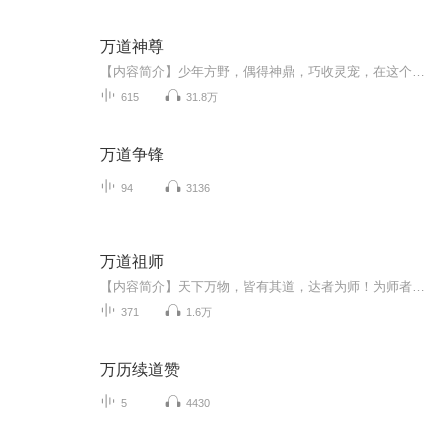
万道神尊
【内容简介】少年方野，偶得神鼎，巧收灵宠，在这个波澜壮阔的修行大世中脱颖而出，破开一个个千古迷局，踩着无尽天骄的尸骨前行，一步步踏足万道之巅，留下一个个不朽的传说。诸天万道，唯我神尊！【作者/主播简介】作者：无为秀才，网络小说作家。主播：...
615
31.8万
万道争锋
94
3136
万道祖师
【内容简介】天下万物，皆有其道，达者为师！为师者，自是要教化天下，为万道祖师！【作者/主播简介】作者：且行且寂寞，网络小说作家。主播：高欢【购买须知】1、本作品为付费有声书，前74集为免费试听，购买成功后，即可收听，可下载重复收听。2、版权归...
371
1.6万
万历续道赞
5
4430