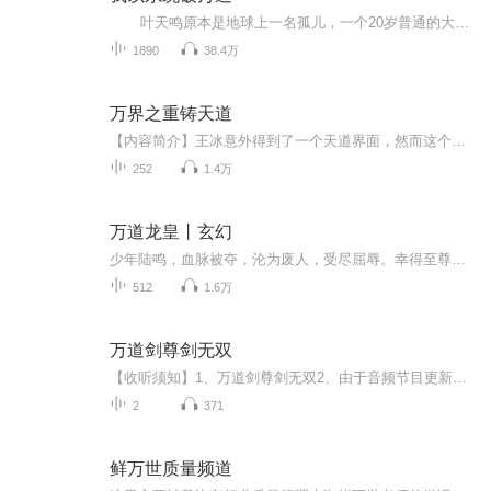
叶天鸣原本是地球上一名孤儿，一个20岁普通的大学生，一次机遇让他穿越到一个陌生的世界，成为了一个小世界天阳国的武国公之孙。 身上携带着超级修炼系统，就算是灵根全无，天生废柴，也可以到达至高境界。别人苦心修炼，他依靠系统...
1890
38.4万
万界之重铸天道
【内容简介】王冰意外得到了一个天道界面，然而这个界面却残破到了极致。之后，他便踏上了寻找天道法则，培养势力，收服无主世界，崩坏有主世界的道路。ps：第一世界：海贼，并以海贼世界为根基，所以海贼有点长。ps：主角每通关一个无主世界，就会收服该...
252
1.4万
万道龙皇丨玄幻
少年陆鸣，血脉被夺，沦为废人，受尽屈辱。幸得至尊神殿，重生无上血脉，从此脚踏天才，一路逆袭，踏上热血辉煌之路。
512
1.6万
万道剑尊剑无双
【收听须知】1、万道剑尊剑无双2、由于音频节目更新的比较慢，如想快速阅读小说文字版的全部章节，请在微信中搜索公/众/号【毛毛虫文学】，关注后，并在公/众/号中回复：【145】，便可快速阅读小说文字版全集。（注意：需要在公/众/号中回复才有效哦）
2
371
鲜万世质量频道