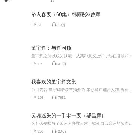
播）
师
坠入春夜（60集）韩雨彤&曾辉
61
13万
董宇辉：与辉同频
董宇辉之所以成为顶流，从某种意义上讲，他在引领和扶正整个中国的价值观。他有杜甫的悲天悯人，他有李白的浪漫豪迈，他有苏东坡的乐观潇洒，他有王维的温情通达，他有陶渊明的自清自廉，他有王阳明的知行合一。他是世俗社会的一股清流，是每一个人想活成...
19
3.1万
我喜欢的董宇辉文集
节目内容:董宇辉语录主播介绍:米苏笙声适合人群:所有人你将收获:短小精悍的人生感悟，给你鼓足勇气，乘风飞翔
103
7951
灵魂迷失的一千零一夜（邬昌辉）
为什么要唤醒？因为大多数人对于锁死自己命运的负面心智模式一无所知。他们每天都掉在灵魂的监狱之中，备受煎熬，哭泣一生，世代轮回，苦不堪言。只有深度唤醒他们，才能准确的看到祖祖辈辈死在哪里，卡在哪里，然后才能建立正面的薪资模式，才能彻底改变...
200
2.6万