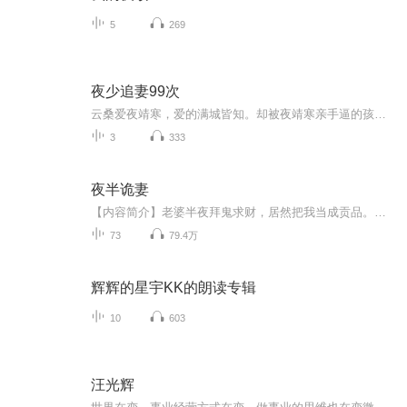
5
269
夜少追妻99次
云桑爱夜靖寒，爱的满城皆知。却被夜靖寒亲手逼的孩子没了，家破人亡，最终声名狼藉，惨死在他眼前。直到真相一点点揭开，夜靖寒回过头才发现，那个总是跟在他身后，笑意嫣然的女子，再也找不回来了。……重生回到18岁，云桑推开了身旁的夜靖寒。老天爷既给了她重来一次的机会，她绝不能重蹈覆辙。这一世，她不要他了。她手撕贱人，脚踩白莲花，迎来事业巅峰、各路桃花朵朵开，人生好不惬意。可……渣男怎么违反了上一世的套路，硬是黏了上来呢……有人说，夜二爷追妻，一定会成功。可云桑却淡淡的应：除非……他死...
3
333
夜半诡妻
【内容简介】老婆半夜拜鬼求财，居然把我当成贡品。从那以后，我就成了女鬼夜晚折磨的对象。【作者/主播简介】作者：谋君主播：八音六合丶叶儿，代表作《阴缘人》《给你一个好团队：怎样把庸才变将才》。【购买须知】1、本作品为付费有声书，前10集为免费...
73
79.4万
辉辉的星宇KK的朗读专辑
10
603
汪光辉