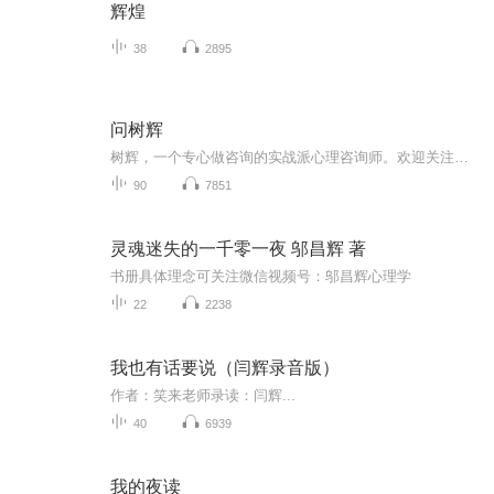
辉煌
38
2895
问树辉
树辉，一个专心做咨询的实战派心理咨询师。欢迎关注、点赞哦。（VX公众号【树辉心理驿站】，VX:qingyua2017)面对每天的生活，你是否会有各种各样的困惑呢？其实很多时候我们需要换个思维，换种想法，这样我们才能重新认识自己和这个世界的关系，如果你愿意，可以在这里和我们一起寻找答案。在这里树辉老师将从心理学和生活的视角精心解答您在生活中遇到的各种困惑，欢迎关注。
90
7851
灵魂迷失的一千零一夜 邬昌辉 著
书册具体理念可关注微信视频号：邬昌辉心理学
22
2238
我也有话要说（闫辉录音版）
作者：笑来老师录读：闫辉...
40
6939
我的夜读