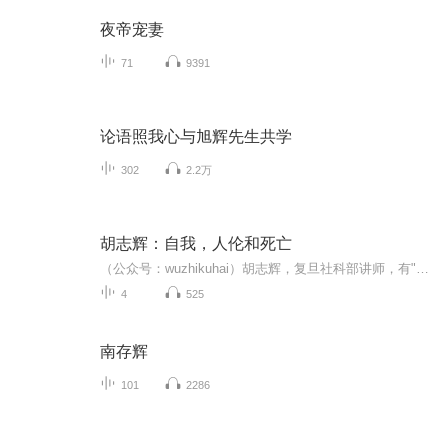
夜帝宠妻
71
9391
论语照我心与旭辉先生共学
302
2.2万
胡志辉：自我，人伦和死亡
（公众号：wuzhikuhai）胡志辉，复旦社科部讲师，有"思修王子"的美称。
4
525
南存辉
101
2286