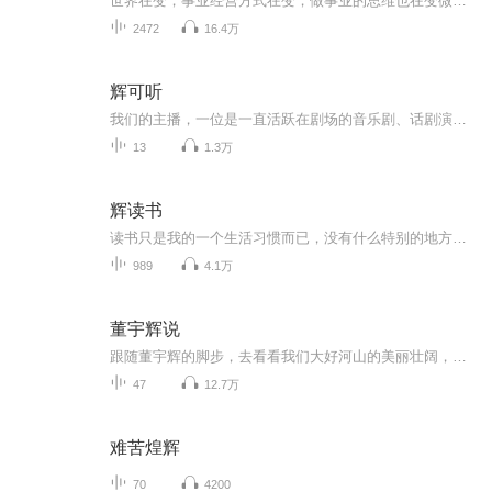
世界在变，事业经营方式在变，做事业的思维也在变微信10762373891、没有开支，不用东奔西跑2、人脉无限，不用找熟人3、深度倍增人人可为4、文化落地，利他不辜负不作恶，严禁囤货，建议兼职5、工具推广，效率百倍，住家创业，开发全国市场不是梦
2472
16.4万
辉可听
我们的主播，一位是一直活跃在剧场的音乐剧、话剧演员@演员丁辉，一位是从台前转幕后的演出人@许可KK 。我们的节目是一档严肃认真的娱乐节目。每周会有一位朋友来做客，我们希望让大家看到不一样的舞台世界。我们在节目中会不定期送出小礼品，活动详情请关...
13
1.3万
辉读书
读书只是我的一个生活习惯而已，没有什么特别的地方。只不过通过喜马拉雅的记录，读书成为一段时光的纪念。我怀念每一个过去的时光，我怀念每一本读过的书，我怀念每一个交往的友人。生活永远要继续下去，时光是如此美好，能够记录一段时光，是多么令人欢...
989
4.1万
董宇辉说
跟随董宇辉的脚步，去看看我们大好河山的美丽壮阔，了解历史中的风俗文化！
47
12.7万
难苦煌辉
70
4200