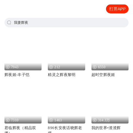
打开APP
我妻辉夜
7943
212
6550
辉夜姬-丰子恺
精灵之辉夜黎明
超时空辉夜姬
7310
1463
314.3万
君临辉夜（精品双
896长安夜话晓辉老
我的世界•渣渣辉