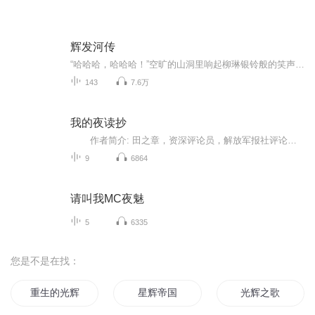
辉发河传
“哈哈哈，哈哈哈！”空旷的山洞里响起柳琳银铃般的笑声，笑得她几乎岔气儿，“哈哈，哈哈哈。还行，像个爷们儿，纯爷们儿！没跑，也没尿裤子，哈哈哈。”林湘被她彻底笑毛了，愣在那里，不知所措。本书通过林湘的身世、憧憬、迷茫、抉择、奋斗，于逆境中...
143
7.6万
我的夜读抄
作者简介: 田之章，资深评论员，解放军报社评论部主任编辑。田老师于2018年1月创办个人公众号“我的夜读抄”，在业界广受好评。其余作品散见于新华社、人民日报、解放军报等报刊。 在古人文集、笔记方面涉猎较广，梳理前人思想与言论，期待对现实有所启发与警示。田老师文风多变，涉猎广泛，文笔特别有趣，从算命到升职，从吃菜到读书，从升斗小民到历史伟人都别有见地。 播出时间:截止4月5日，公众号已更新至108期，更多精彩内容请关注公众号“...
9
6864
请叫我MC夜魅
5
6335
您是不是在找：
重生的光辉
星辉帝国
光辉之歌