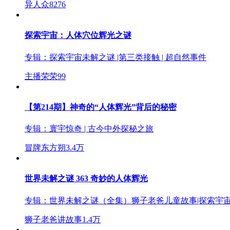
异人众
8276
探索宇宙：人体穴位辉光之谜
专辑：
探索宇宙未解之谜 |第三类接触 | 超自然事件
主播荣荣
99
【第214期】神奇的“人体辉光”背后的秘密
专辑：
寰宇惊奇 | 古今中外探秘之旅
冒牌东方朔
3.4万
世界未解之谜 363 奇妙的人体辉光
专辑：
世界未解之谜（全集）狮子老爸儿童故事|探索宇
狮子老爸讲故事
1.4万