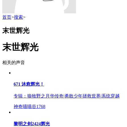
首页
>
搜索
>
末世辉光
末世辉光
相关的声音
671 沐愈辉光！
专辑：
狼牧野之月华传奇|勇敢少年拯救世界|系统穿越
神奇喵喵谷
1768
黎明之剑2424辉光