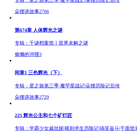
专辑：
星之旅第三季·魔罕星战记|朵狸历险记后传
朵狸讲故事
2706
第674章 人体辉光之谜
专辑：
千谜档案馆丨世界未解之谜
偷懒的河狸
3
间章1 三色辉光（下）
专辑：
星之旅第三季·魔罕星战记|朵狸历险记后传
朵狸讲故事
2729
225 辉光公主和七个矿灯匠
专辑：
学霸少女戚丝妮|规则求生历险记|搞笑奋斗|千面世