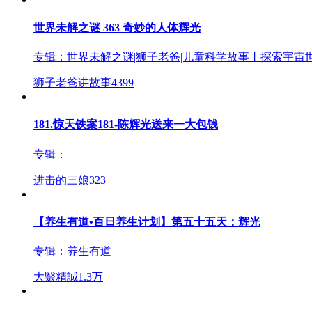
世界未解之谜 363 奇妙的人体辉光
专辑：
世界未解之谜|狮子老爸|儿童科学故事丨探索宇宙
狮子老爸讲故事
4399
181.惊天铁案181-陈辉光送来一大包钱
专辑：
进击的三娘
323
【养生有道•百日养生计划】第五十五天：辉光
专辑：
养生有道
大毉精誠
1.3万