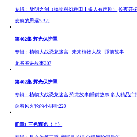
专辑：
黎明之剑（搞笑科幻种田丨多人有声剧）|长夜开
麦疯的思远
5.3万
第402集 辉光保护罩
专辑：
植物大战恐龙迷宫 | 未来植物大战 | 睡前故事
龙爷爷讲故事
387
第402集 辉光保护罩
专辑：
植物大战恐龙迷宫|恐龙故事|睡前故事|多人精品广
踩着风火轮的小哪吒
220
间章1 三色辉光（上）