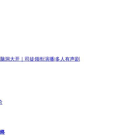
脑洞大开｜司徒领衔演播|多人有声剧
阶
终