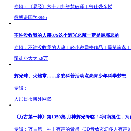
专辑：
《易经》六十四卦智慧破译｜曾仕强亲授
熊熊讲国学
8846
不许没收我的人籍079这个辉光恶魔一定是最邪恶的
专辑：
不许没收我的人籍｜轻小说霸榜作品｜爆笑诙谐｜
司徒小大大
5.8万
辉光球、火焰掌……多彩科普活动点亮青少年科学梦想
专辑：
人民日报海外网
65
《万古第一神》第1350集 月神辉光降临！#河南挺住，河
专辑：
万古第一神丨有声的紫襟（3D音效玄幻多人有声