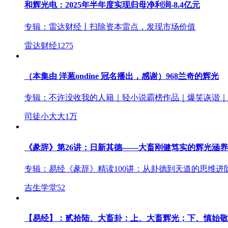
和辉光电：2025年半年度实现归母净利润-8.4亿元
专辑：
雷达财经丨扫除资本雷点，发现市场价值
雷达财经
1275
（本集由 洋葱ondine 冠名播出，感谢）968兰奇的辉光
专辑：
不许没收我的人籍｜轻小说霸榜作品｜爆笑诙谐｜
司徒小大大
1万
《彖辞》第26讲：日新其德——大畜刚健笃实的辉光涵养
专辑：
易经《彖辞》精读100讲：从卦德到天道的思维进
吉生学堂
52
【易经】：贰拾陆、大畜卦：上、大畜辉光；下、慎始敬