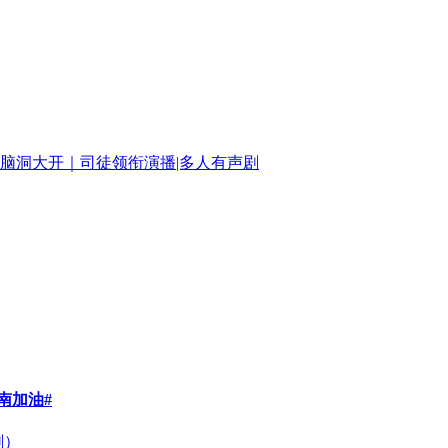
脑洞大开｜司徒领衔演播|多人有声剧
南加油#
剧）