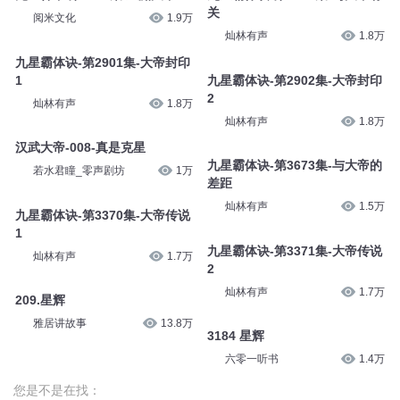
关
阅米文化
1.9万
灿林有声
1.8万
九星霸体诀-第2901集-大帝封印
1
九星霸体诀-第2902集-大帝封印
2
灿林有声
1.8万
灿林有声
1.8万
汉武大帝-008-真是克星
九星霸体诀-第3673集-与大帝的
若水君瞳_零声剧坊
1万
差距
灿林有声
1.5万
九星霸体诀-第3370集-大帝传说
1
九星霸体诀-第3371集-大帝传说
灿林有声
1.7万
2
灿林有声
1.7万
209.星辉
雅居讲故事
13.8万
3184 星辉
六零一听书
1.4万
您是不是在找：