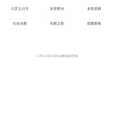
斗罗之日月光辉
末世辉光
末世星辉
生命光辉
光辉之歌
我妻辉夜
仙辉传说
万辉星道
月辉传奇
星辉帝国
异世星辉
月影星辉
© 2014-
2026
喜马拉雅 版权所有
神圣光辉帝国
圣辉系统
夜的光辉
魔道生辉
我的光辉人生
重生的光辉
末世的光辉
星之光辉