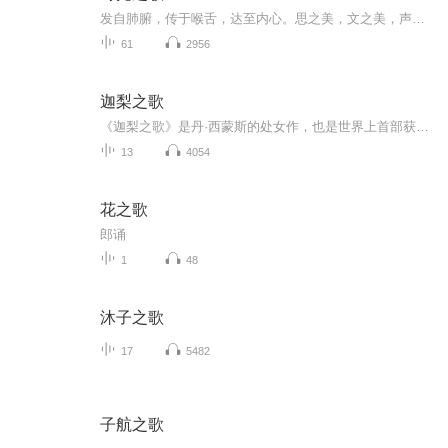
发自肺腑，传于喉舌，达至内心。思之美，文之美，声之美，灵之美。正念无私，享美于时。
61
2956
迦梨之歌
《迦梨之歌》是丹·西蒙斯的处女作，也是世界上首部获得世界奇幻文学奖的奇幻处女作。《轨迹》杂志称赞道：“《迦梨之歌》就是一场奇妙、残忍、恐怖的噩梦。”
13
4054
花之歌
郎诵
1
48
沐子之歌
17
5482
子航之歌