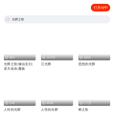
打开APP
光辉之歌
904
16.4万
4244
光辉之歌|修仙玄幻|
汪光辉
思想的光辉
逆天改命|魔族
134
4956
1.7万
人性的光辉
人性的光辉
树之歌