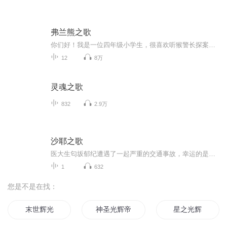
弗兰熊之歌
你们好！我是一位四年级小学生，很喜欢听猴警长探案记，最喜欢里面弗兰熊这个角色。
12
8万
灵魂之歌
832
2.9万
沙耶之歌
医大生匂坂郁纪遭遇了一起严重的交通事故，幸运的是他活了下来。经过一起脑外科手术后，郁纪苏醒了过来，而他发现原本熟悉的世界变了样。他所看到所有物体都是血和肉组成的，人们看上去就是会移动的肉块，而人们的话语变成了像怪兽一样嘶哑的声音。连平常...
1
632
您是不是在找：
末世辉光
神圣光辉帝国
星之光辉