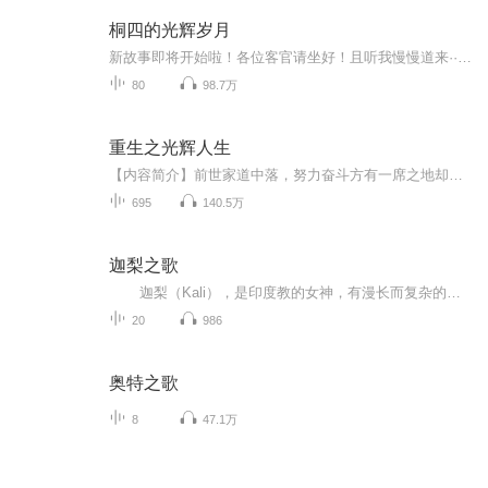
桐四的光辉岁月
新故事即将开始啦！各位客官请坐好！且听我慢慢道来······读来！野生主播，水平有限，唯余勤奋了！读故事是爱好！不会以大大的故事挣钱，所以会一直免费更！更新说明：尽量每天晚上追平更新！更新的时候尽量开直播！如果23:30前看不到当天的更新，会...
80
98.7万
重生之光辉人生
【内容简介】前世家道中落，努力奋斗方有一席之地却一招回到起点，重生后的男主穿越回年少，重新规划自己的人生，无论是职场还是情场重新修正人生轨迹，挥洒青春、笑傲江山的同时，要扛起了更多的责任，让自己的人生更加灿烂辉煌。【作者/主播简介】作者：...
695
140.5万
迦梨之歌
迦梨（Kali），是印度教的女神，有漫长而复杂的历史。是印度神话中最为黑暗和暴虐的黑色地母，她皮肤黝黑，青面獠牙，三只眼睛。她的四只手臂分持武器，戴着蛇和骷髅的项链，舌头上滴血。 作者丹·西蒙斯的另一部脍炙人口的佳作是...
20
986
奥特之歌
8
47.1万