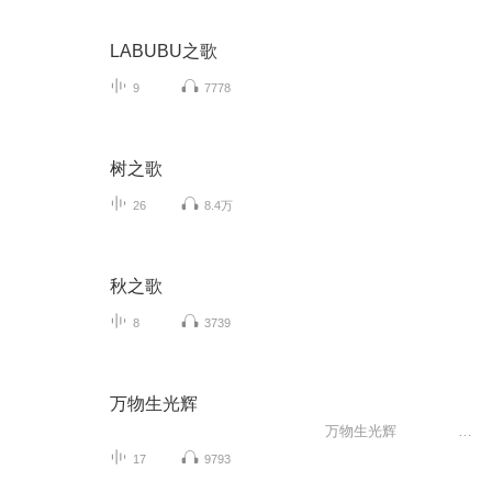
LABUBU之歌
9
7778
树之歌
26
8.4万
秋之歌
8
3739
万物生光辉
万物生光辉 （英）吉米.哈利著 邂逅最可爱的动物，感受最纯真的幽默。 畅销全球30年的自然...
17
9793