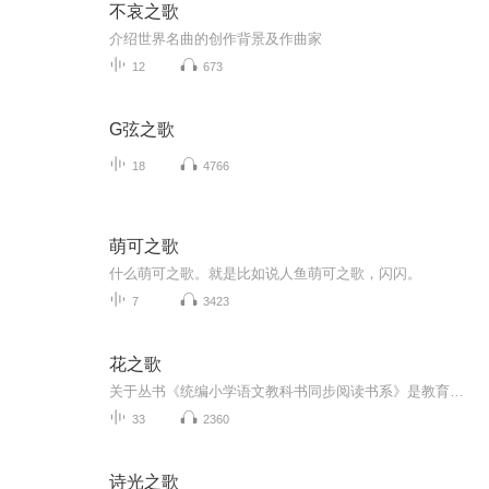
不哀之歌
介绍世界名曲的创作背景及作曲家
12
673
G弦之歌
18
4766
萌可之歌
什么萌可之歌。就是比如说人鱼萌可之歌，闪闪。
7
3423
花之歌
关于丛书《统编小学语文教科书同步阅读书系》是教育部统编小学语文教材的配套读物，以入选教材的篇目为原点和起点，精选作者其他经典篇目，既能帮助孩子更深入地理解课本中作品的精髓，又照顾到孩子的阅读兴趣，并开拓孩子的阅读视野。领略经典的魅力，从...
33
2360
诗光之歌