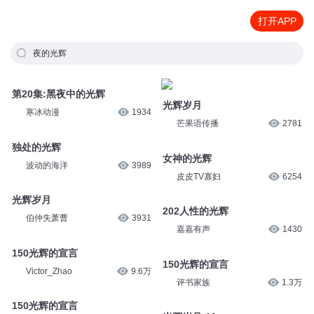
打开APP
夜的光辉
第20集:黑夜中的光辉
光辉岁月
寒冰动漫
1934
芒果语传播
2781
独处的光辉
女神的光辉
波动的海洋
3989
皮皮TV寡妇
6254
光辉岁月
202人性的光辉
伯仲失萧曹
3931
嘉嘉有声
1430
150光辉的宣言
150光辉的宣言
Victor_Zhao
9.6万
评书家族
1.3万
150光辉的宣言