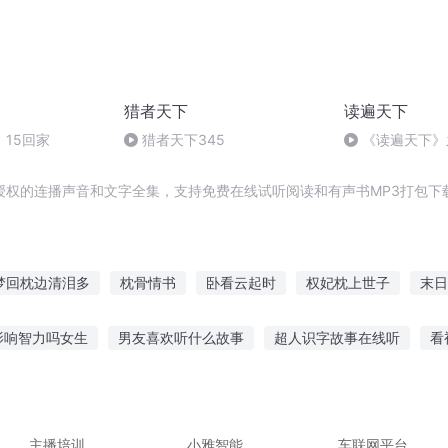
猎者天下
读遍天下
15回家
猎者天下345
《读遍天下》
252期
授权的连播声音和文字全集，支持免费在线试听阅读和有声书MP3打包下
梦回枕边清泪多
枕骨情书
卧看云起时
权妃枕上世子
末日
娇
枕上大人物
腹黑相公枕上宠
枕边的恶魔
重生三国之卧
影响智力吗女生
男友喜欢听什么故事
超人识字故事在线听
看
半枕边人
事讲给自己听
刘备听关羽战败的故事
听故事追妻死翅
6岁半
境 英雄故事在线听
自己编故事给孩子听
主播培训
小雅智能
车联网平台