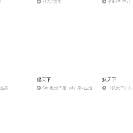
9
712大结局
第90章 中计
侃天下
妖天下
是热身
Sat.侃天下第（4）期•生活
《妖天下》片
如此无聊，何不找点乐子