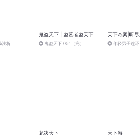
鬼盗天下 | 盗墓者盗天下
天下奇案|听
局浅析
鬼盗天下 051（完）
年轻男子连环
（100）
龙决天下
天下游