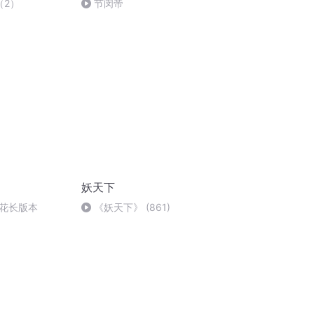
（2）
节闵帝
妖天下
花长版本
《妖天下》 (861)