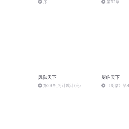
序
第32章
凤御天下
厨临天下
第29章_将计就计(完)
《厨临》第4