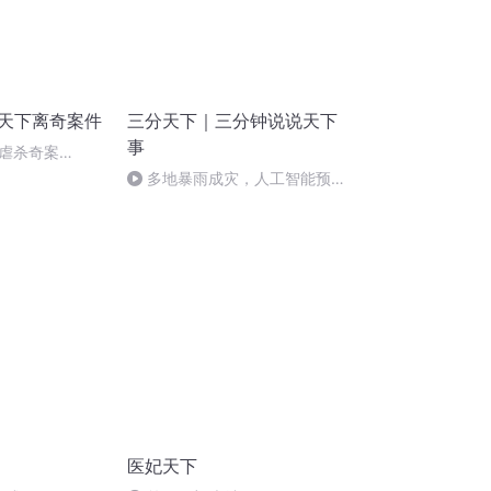
尽天下离奇案件
三分天下｜三分钟说说天下
事
虐杀奇案
多地暴雨成灾，人工智能预测
能否有更大作为？
医妃天下