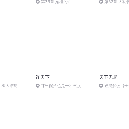
第35章 始祖的话
第62章 大功
谋天下
天下无局
99大结局
甘当配角也是一种气度
破局解读【全
恩您的聆听】