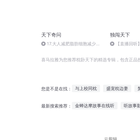
天下奇问
独闯天下
17.大人减肥脂肪细胞减少了
【直播回听】
吗
喜马拉雅为您推荐枕卧天下的精选专辑，包含正品
与上校同枕
盛宠枕边妻
您是不是在找：
重生之我为卧龙
重生之枕边
金蝉达摩故事在线听
听故事
最新搜索推荐：
一枕山河
神女枕边人
夜
我听米小圈的故事
悲伤的故
听故事末日重生免费阅读
梦
云剪辑