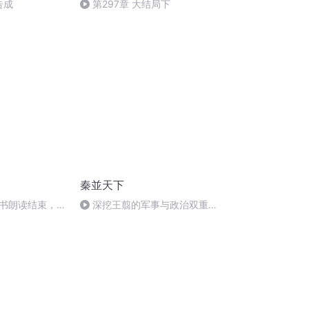
告成
第297章 大结局下
秦並天下
书朗读结束，感
深挖王翦的军事与政治双重智
慧，解锁古代战场胜利之道