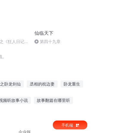
仙临天下
之《狂人日记》
第四十九章
载。
之卧龙剑仙
丞相的枕边妻
卧龙重生
龙传人
一枕千叶
一卧东山三十春
视频听故事小说
故事翻篇在哪里听
男孩听故事
边听故事边背单词
手机端
企业版