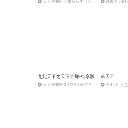
天下唯卿272-重获新生（全
调教大明61
书完）
宠妃天下之天下唯卿-纯享版
命天下
天下唯卿263-留宿延寿宫？
第44章 只