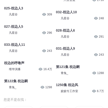
一只百变鹿
2718
025-枕边人3
032-枕边人10
凡星谷
309
凡星谷
248
027-枕边人5
028-枕边人6
凡星谷
296
凡星谷
291
033-枕边人11
031-枕边人9
凡星谷
243
凡星谷
243
枕边的呼噜声
第121集 枕边嗣
维华演播
16.4万
青兔_
1288
第122集 枕边嗣
1250集 枕边风
青兔_
1298
姣姣兮工作室
6.7万
您是不是在找：