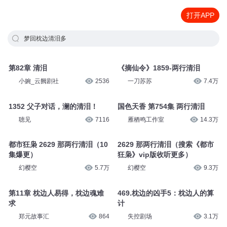
打开APP
梦回枕边清泪多
第82章 清泪
《摘仙令》1859-两行清泪
小婉_云阙剧社
2536
一刀苏苏
7.4万
1352 父子对话，澜的清泪！
国色天香 第754集 两行清泪
聴见
7116
雁栖鸣工作室
14.3万
都市狂枭 2629 那两行清泪（10
2629 那两行清泪（搜索《都市
集爆更）
狂枭》vip版收听更多）
幻樱空
5.7万
幻樱空
9.3万
第11章 枕边人易得，枕边魂难
469.枕边的凶手5：枕边人的算
求
计
郑元故事汇
864
失控剧场
3.1万