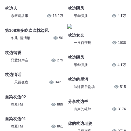
枕边人
枕边阴风
东叔讲故事
16.2万
维华演播
4.1万
第108章多吃吹吹枕边风
枕边女友
华儿_冒清烟
50
一只百变鹿
1638
枕边留香
枕边阴风
只爱好声音
279
维华演播
4.1万
枕边情话
枕边的星河
一只百变鹿
3421
沫沫音乐剧场
515
血染枕边02
分享枕边书
喻夏FM
889
有声的筱胖
3176
血染枕边01
你的枕边老婆
喻夏FM
861