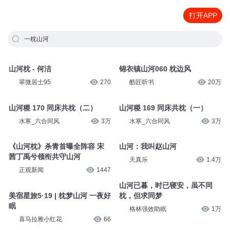
打开APP
一枕山河
山河枕 - 何洁
锦衣镇山河060 枕边风
翠微居士95
270
酷匠听书
20万
山河稷 170 同床共枕（二）
山河稷 169 同床共枕（一）
水寒_六合同风
3万
水寒_六合同风
3万
《山河枕》杀青首曝全阵容 宋
山河：我叫赵山河
茜丁禹兮领衔共守山河
天真乐
1.4万
正观新闻
1447
山河已暮，时已寝安，虽不同
美宿星旅5·19 | 枕梦山河 一夜好
枕，但求同梦
眠
格林强效助眠
1万
喜马拉雅小红花
66