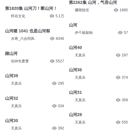
第2262集 山河，气吞山河
第1820集 山河刀！断山河！
骤雨惊弦
1685
怀谷文化
5.1万
山河
山河稷 1041 也是山河祭
伊个敲敲响
57
水寒_六合同风
8346
山河40
踏山河
天真乐
297
伯仲失萧曹
5527
山河36
山河39
天真乐
374
天真乐
295
山河31
山河32
天真乐
359
天真乐
334
山河28
山河30
天真乐
555
天真乐
392