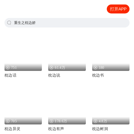
打开APP
重生之枕边娇
751
61.4万
180
枕边话
枕边说
枕边书
705
178.6万
4.8万
枕边异灵
枕边有声
枕边树洞