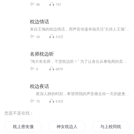
96
747
枕边情话
来自王瀚的枕边情话，用声音传递幸福关注“主持人王瀚”微信公众号王瀚·睡前跟你说晚安
16
3.6万
名师枕边听
“淘大有名师，干货枕边听！” 为了让各位从事电商的卖家朋友能更轻松自在地吸收电商干货知识，淘宝大学微信公众号特别推出了首档语音栏目：“名师枕边听”，内容筛选自大家日常的留言提问，由淘大定向邀请知名讲师进行专门的讲解回复，方便大家随时打开收...
6
6879
枕边夜话
夜深人静的时刻，希望用我的声音褪去你一天的疲惫，每个夜晚我都会在这里跟你说一声晚安好梦。
75
9.9万
您是不是在找：
枕上密友傲娇男神万万睡
神女枕边人
与上校同枕