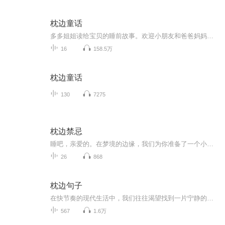
枕边童话
多多姐姐读给宝贝的睡前故事。欢迎小朋友和爸爸妈妈们关注微信公众号【枕边读书】。
16
158.5万
枕边童话
130
7275
枕边禁忌
睡吧，亲爱的。在梦境的边缘，我们为你准备了一个小小的秘密花园。这里有最温柔的低语，最缠绵的故事，它们像月光一样，悄悄爬上你的枕头，轻抚你的额头。闭上眼，让这些声音成为你入睡前最后的陪伴。但请小心，有些故事，一旦开始，就再也无法醒来……
26
868
枕边句子
在快节奏的现代生活中，我们往往渴望找到一片宁静的天地，让心灵得以栖息。为此，我们精心策划并制作了《精选诗韵》这一精选诗歌朗诵专辑，旨在传承和弘扬中华诗歌的悠久文化，让每一位听众都能感受到诗歌带来的美好与力量。本专辑收录了当代作家优秀作品...
567
1.6万