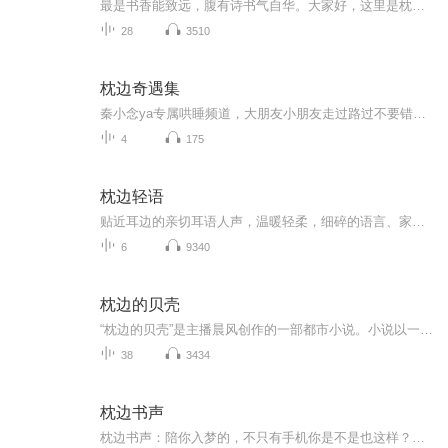
最是书香能致远，腹有诗书气自华。大家好，这里是枕边读书，每晚伴你入眠。在开始今天的节目之前，希望大家能够点击订阅一下，你的点击和评论，是我最大的动力，感谢你的支持，枕边读书因你而精彩。...
28
3510
枕边奇遇集
秦小念ya专属哄睡频道，大朋友小朋友走过路过不要错过啦！全心全意为人民睡眠服务噜～
4
175
枕边轻语
贴近耳边的亲切耳语人声，温暖轻柔，细碎的语言、家长里短的小故事特别能帮助到孤独感的时候缓解精神压力，特别适合高压生活、虚劳焦虑的失眠人群，也能够化解内心的浮躁和焦虑，也能在日渐疏离的社会关系中体会难得的友情关怀感。在本专辑中，你能通过远处的虫鸣、近处的耳语，听到独处的静夜里来自内心的共鸣，轻松恬静。打开心扉，感受温情的安抚，在蜜友的轻语中轻松入眠。
6
9340
枕边的贝壳
“枕边的贝壳”是主播晨风创作的一部都市小说。小说以一位老年女士晚年生活为线索，一步步展示了她人生的喜怒哀乐，同时揭开老年生活的种种悲剧。在一个看似温馨平常的家庭中，每每蕴藏着种种无奈和悲哀，年轻人的天堂，有时正是老年人的地狱。然而，一个...
38
3434
枕边书声
枕边书声：陪你入梦的，不只有手机你是不是也这样？忙了一天，终于躺到床上，却还是忍不住刷手机。刷着刷着，一小时没了，眼睛累了，脑子却更清醒了。其实我们缺的不是睡意，是一个能让自己安静下来的开关。这就是我想做“枕边书声”的原因。没有复杂的道...