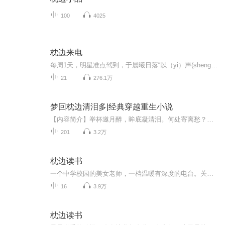
100
4025
枕边来电
每周1天，明星准点驾到，于晨曦日落“以（yi）声(sheng)”陪你 【清晨7:00】明星化身喜马元气官，枕边morning call唤你醒来，元气满满开启一天。 【睡前22:00】明星化身喜马助眠师，枕边good night call哄你入睡，安心舒适进入梦乡。 ------------------------------------------------- 欢迎在节目下方留言告诉我们，你最想听到哪位明星和你说早安&晚安 也许下次你心仪的TA就会在节目中喊你起床，哄你入睡。
21
276.1万
梦回枕边清泪多|经典穿越重生小说
【内容简介】举杯邀月醉，眸底凝清泪。何处寄离愁？何时能忘忧？ 幽梦回，灵风起，笑靥如花无人喜…… 我想，我只能这么想着你了吧？胤礼。 不管是不是一杯毒酒，让你和我长绝；不管你能不能活到乾隆期间…… 在我心里，只有你。 不后悔来到这个时空，看你...
201
3.2万
枕边读书
一个中学校园的美女老师，一档温暖有深度的电台。关注微信公众号【枕边读书】，深夜二更陪你读点好书。
16
3.9万
枕边读书