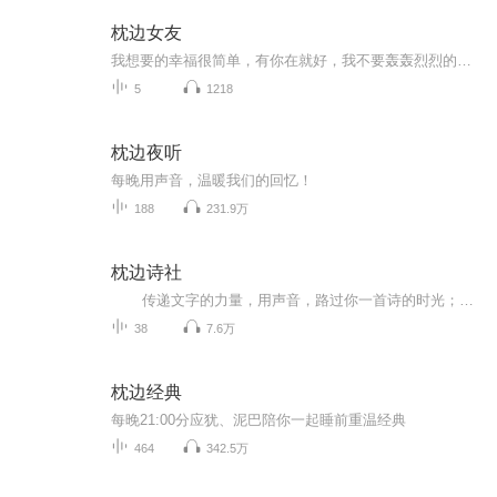
枕边女友
我想要的幸福很简单，有你在就好，我不要轰轰烈烈的爱情，只求每天能看着你的信息，感受着你的气息，听着我的声音，做你声音恋人，永远陪你的夏夏
5
1218
枕边夜听
每晚用声音，温暖我们的回忆！
188
231.9万
枕边诗社
传递文字的力量，用声音，路过你一首诗的时光；枕边诗社，每周二晚十点十分，与你枕边相遇~欢迎点播、推荐、留言评论，晚安~
38
7.6万
枕边经典
每晚21:00分应犹、泥巴陪你一起睡前重温经典
464
342.5万