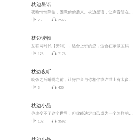
枕边星语
夜晚悄悄降临，困意偷偷袭来。枕边星语，让声音陪在你的耳边，用故事营造美好梦乡。
25
2565
枕边读物
互联网时代【安利】，适合上班的您，适合在家做宝妈的您，更适合想要创业的您。Amway 建造师:189o524o399(安利梅子)感谢您关注订阅专辑，成功的精髓是助人！世界在变，直销在变，运作安利的方式也在变，数字化的优势：1、没有开支，不用东跑西跑2、人脉无限，不用找熟人3、解决地域限制，开发全国市场4、伙伴不易流失，市场稳健经营，团队倍增快！5、互联网工具推广，效率更高，住家创业，网上学习一样的安利+互联网，不一样的精彩！
176
7176
枕边夜听
晚饭之后睡觉之前，让好声音与你相伴或许世上有太多事情是天不遂人愿，但没关系安静下来，没有什么比自己更重要。
3
430
枕边小品
你改变不了这个世界，但你能决定自己成为一个怎样的人。不被物惊，不为情困。不受世扰，笑对人生。
102
3592
枕边小品