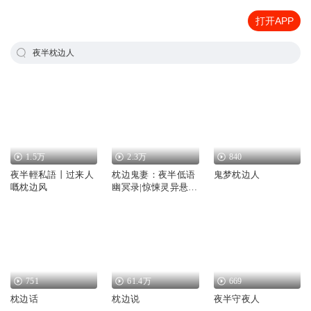
打开APP
夜半枕边人
1.5万
2.3万
840
夜半輕私語丨过来人
枕边鬼妻：夜半低语
鬼梦枕边人
嘅枕边风
幽冥录|惊悚灵异悬
疑|我的枕边有女鬼|
多播
751
61.4万
669
枕边话
枕边说
夜半守夜人