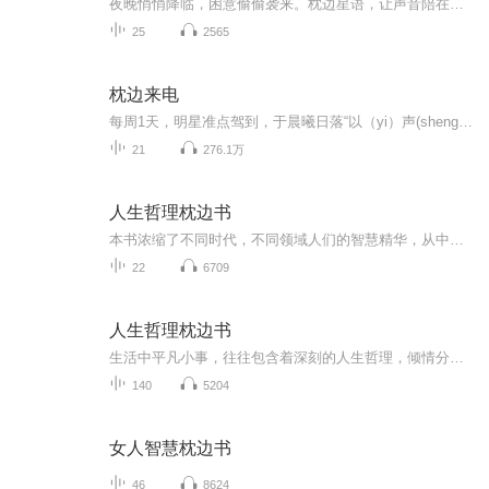
夜晚悄悄降临，困意偷偷袭来。枕边星语，让声音陪在你的耳边，用故事营造美好梦乡。
25
2565
枕边来电
每周1天，明星准点驾到，于晨曦日落“以（yi）声(sheng)”陪你 【清晨7:00】明星化身喜马元气官，枕边morning call唤你醒来，元气满满开启一天。 【睡前22:00】明星化身喜马助眠师，枕边good night call哄你入睡，安心舒适进入梦乡。 ------------------------------------------------- 欢迎在节目下方留言告诉我们，你最想听到哪位明星和你说早安&晚安 也许下次你心仪的TA就会在节目中喊你起床，哄你入睡。
21
276.1万
人生哲理枕边书
本书浓缩了不同时代，不同领域人们的智慧精华，从中提炼出隽永而实用 人生哲理，涵盖人生的方方面面，是一部囊括人生智慧的哲理宝典，一部铸就成功与完美的人生指南。不论你处在人生的哪个阶段，也不论你从事何种职业，你都能从书中找到相应的哲理来指导...
22
6709
人生哲理枕边书
生活中平凡小事，往往包含着深刻的人生哲理，倾情分享，希望所有听到过我声音的人啊！在给你心灵慰藉和力量的同时，又能给你带来一次次顿悟和惊喜，来！开启这个炎炎的夏季，更迭不一样的旅程……
140
5204
女人智慧枕边书
46
8624