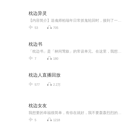
枕边异灵
【内容简介】送魂师柏瑞年日常抓鬼轮回时，接到了一单特殊的工作。一个在世间游荡了六年的魂魄既没有轮回也没有产生怨气害人，在和魂魄斗智斗勇的时候，他发现这家伙不仅胆小如鼠虚张声势且毫无鬼性，在一次意外中，两个人缔结了饲养关系。在以后的送魂生...
53
705
枕边书
「枕边书」是「林间莺叙」的常设单元。在这里，我想和你分享我读过的书——聊聊书里的人物、情节、作者，也聊聊那些让我停下脚步的段落和句子。不追求专业的解读，只分享真诚的阅读感受。每本书分上下两期，像一次慢慢翻页的旅程。
7
180
枕边人直播回放
577
2.2万
枕边女友
我想要的幸福很简单，有你在就好，我不要轰轰烈烈的爱情，只求每天能看着你的信息，感受着你的气息，听着我的声音，做你声音恋人，永远陪你的夏夏
5
1218