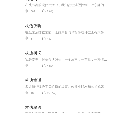
在快节奏的现代生活中，我们往往渴望找到一片宁静的天地，让心灵得以栖息。为此，我们精心策划并制作了《精选诗韵》这一精选诗歌朗诵专辑，旨在传承和弘扬中华诗歌的悠久文化，让每一位听众都能感受到诗歌带来的美好与力量。本专辑收录了当代作家优秀作品...
567
1.6万
枕边夜听
晚饭之后睡觉之前，让好声音与你相伴或许世上有太多事情是天不遂人愿，但没关系安静下来，没有什么比自己更重要。
3
430
枕边树洞
我是麦兜，很高兴认识你，一个故事，一首歌，一种情绪，一个夜晚。这是一个可以随时随地伴你左右的电台。希望在每个辗转难眠的夜晚，我的声音都可以一直陪伴着你。如果你喜欢我的内容和节目，可以在微信公众号搜索：麦兜的兜 向我投稿。也可以随时找主播聊...
51
4.8万
枕边童话
多多姐姐读给宝贝的睡前故事。欢迎小朋友和爸爸妈妈们关注微信公众号【枕边读书】。
16
158.5万
枕边星语