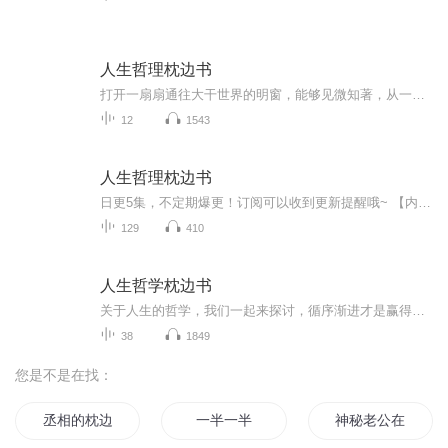
人生哲理枕边书
打开一扇扇通往大干世界的明窗，能够见微知著，从一滴水看见整个大海，由一缕阳光洞悉整个宇宙
12
1543
人生哲理枕边书
日更5集，不定期爆更！订阅可以收到更新提醒哦~ 【内容简介】 人人都来去匆匆。人们总是沉湎于日常事物之中，而对大自然出现的胜景则全然无动于衷。这一经历所导致的顿悟，其实是极普通的 生活的馈赠是珍贵的，只是我们对此留心甚少。人生真谛的要旨之...
129
410
人生哲学枕边书
关于人生的哲学，我们一起来探讨，循序渐进才是赢得时间，细水长流才能直达永恒什么叫未来什么叫未来，永远不来的才叫未来，人应该好好活在当下，好好地享受这个此时此刻，当你真心实意用心的对待此时此刻，其实就是你在用心的对待由这个此时此刻完成的那...
38
1849
您是不是在找：
丞相的枕边妻
一半一半
神秘老公在枕边