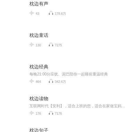
枕边有声
43
178.6万
枕边童话
130
7275
枕边经典
每晚21:00分应犹、泥巴陪你一起睡前重温经典
464
342.6万
枕边读物
互联网时代【安利】，适合上班的您，适合在家做宝妈的您，更适合想要创业的您。Amway 建造师:189o524o399(安利梅子)感谢您关注订阅专辑，成功的精髓是助人！世界在变，直销在变，运作安利的方式也在变，数字化的优势：1、没有开支，不用东跑西跑2、人脉无限，不用找熟人3、解决地域限制，开发全国市场4、伙伴不易流失，市场稳健经营，团队倍增快！5、互联网工具推广，效率更高，住家创业，网上学习一样的安利+互联网，不一样的精彩！
176
7176
枕边句子