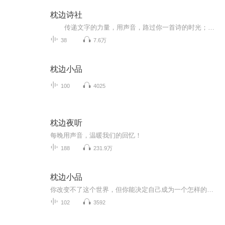
枕边诗社
传递文字的力量，用声音，路过你一首诗的时光；枕边诗社，每周二晚十点十分，与你枕边相遇~欢迎点播、推荐、留言评论，晚安~
38
7.6万
枕边小品
100
4025
枕边夜听
每晚用声音，温暖我们的回忆！
188
231.9万
枕边小品
你改变不了这个世界，但你能决定自己成为一个怎样的人。不被物惊，不为情困。不受世扰，笑对人生。
102
3592