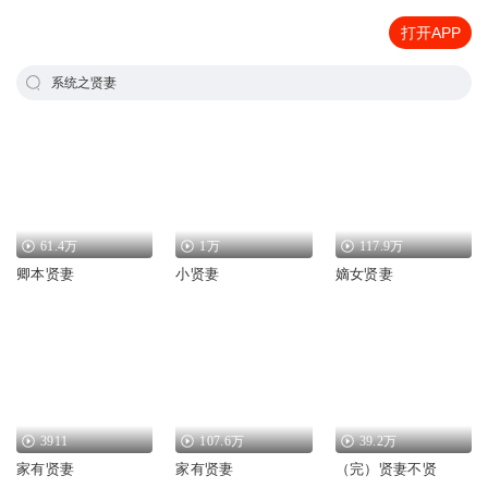
打开APP
系统之贤妻
61.4万
1万
117.9万
卿本贤妻
小贤妻
嫡女贤妻
3911
107.6万
39.2万
家有贤妻
家有贤妻
（完）贤妻不贤