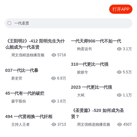
打开APP
一代圣贤
《王阳明2》-412 阳明先生为什
一代天师906一代不如一代
么能成为一代圣贤
狗蛋说书
3.1万
周文强精选独播音频
5716
310一代更比一代强
037一代比一代暴
姣姣兮
5.5万
新史官
6.9万
2023 一代更比一代强
45一代有一代的破烂
大斌
1.1万
森宇股份
1.6万
《圣贤篇》-520 如何成为圣
494 一代贤相换一代奸相
贤？
主持人王者
3713
周文强精选独播音频
4507