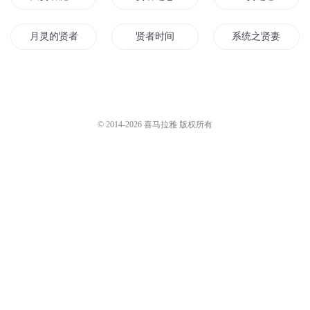
月灵的贤者
贤者时间
系统之贤妻
贤者与少女
别叫我大贤者
元能贤者
大清贤后
圣贤魔君
我成了曾小贤
© 2014-
2026
喜马拉雅 版权所有
贤王的宠妃
贤妻重生
第一贤者
末世大贤者
魔贤武尊
圣贤至真
时之贤者
贤妻归来