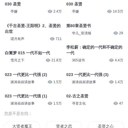
030 圣贤
030 圣贤
亭姗
2.4万
亭姗
14.5万
《千古圣贤-王阳明》2、圣贤的
第80章圣贤书
出世
华儿_冒清烟
29
珺月有声
711
李松蔚：确定的一代和不确定的
白篱梦 015 一代不如一代
一代
雪月之下
21.8万
365读书
4.4万
023 一代更比一代强 (2)
023 一代更比一代强 (3)
谢涛叔叔讲故事
1.5万
谢涛叔叔讲故事
1.4万
023 一代更比一代强 (1)
02-古之圣贤
谢涛叔叔讲故事
1.5万
寻音文化
47
您是不是在找：
大贤者魔王
贤者之恋
圣贤之心