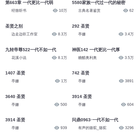
第663章 一代更比一代弱
5580家族一代过一代的秘密
经致听书
10万
古典名著鉴赏
62
圣贤之别
292 圣贤
边走边听工作室
8.3万
亭姗
3.4万
九转帝尊522一代不如一代
神医142 一代更比一代厚
花溪小说
8.1万
糖醋奥利奥
3.5万
1407 圣贤
742 圣贤
亭姗
1万
亭姗
3891
3640 圣贤
3914 圣贤
亭姗
500
亭姗
604
3914 圣贤
问鼎0963·一代不如一代
亭姗
939
有声的骆驼_骆驼
3296