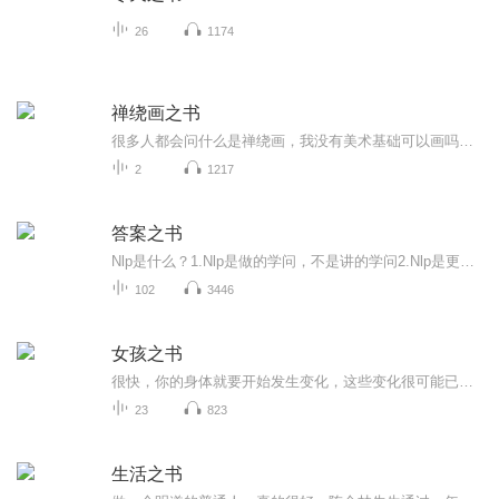
26
1174
禅绕画之书
很多人都会问什么是禅绕画，我没有美术基础可以画吗？这个有什么作用。那么请看这本由创始人：玛丽亚和芮克所著的书。 当然了看书是没用的，禅绕画它是一种体验，如果想要进入禅绕画的世界，那么请拿起你的笔，动手画起来！ 禅绕画的世界： 禅是心法，绕是技法，画只是意外的礼物！－台湾eva姐姐 没有期待，没有评判，不设限，只专注于当下！－莲系刘华
2
1217
答案之书
Nlp是什么？1.Nlp是做的学问，不是讲的学问2.Nlp是更多的工具，更聪明的选择，更有效的态度3.在12条前提假设中具体呈现4.符合12条前提假设的思想与行为，便是符合nlp的理念和精神。5.Nlp让你更有效的方式看待人、事、物；面对问题或困境时有更多的选择。对...
102
3446
女孩之书
很快，你的身体就要开始发生变化，这些变化很可能已经开始发生了。我们为你感到激动，因为我们至今仍非常清楚地记得我们自己在你目前这个阶段的感受。虽说每个人在青春期经历的事都有很大差别，但无论是在心理上还是身体上，大家都会变得成熟。你会从孩童...
23
823
生活之书