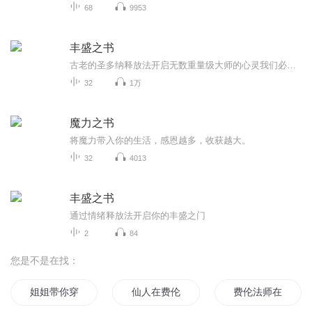
68
9953
丰盛之书
古老的圣多纳释放法开启无数重量级大师的心灵我们必须先清理内在的情绪和心灵垃圾...
32
1万
魔力之书
将魔力带入你的生活，感恩越多，收获越大。
32
4013
丰盛之书
通过情绪释放法开启你的丰盛之门
2
84
您是不是在找：
姐姐带你穿费伦
仙人在费伦
费伦法师在冰与火