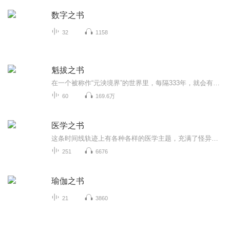
数字之书
32
1158
魁拔之书
在一个被称作“元泱境界”的世界里，每隔333年，就会有一个名叫“魁拔”的恐怖生命复活。魁拔，是天地的错误，宇宙的漏洞。每一代魁拔诞生后，都会给世界带来毁灭性的灾难。因此，消灭魁拔无疑是天地两界勇士浴血奋战的重任和无上的光荣。 虽然每一代魁拔...
60
169.6万
医学之书
这条时间线轨迹上有各种各样的医学主题，充满了怪异的，令人费解的故事，比如史前流行的颅骨穿孔术，成为局部麻醉剂的可卡因等，还有希波克拉底誓言、生物武器、全身麻醉、面部移植、濒死体验、安慰剂效应、替代疗法等，这些令人震撼的故事背后展现了人类...
251
6676
瑜伽之书
21
3860