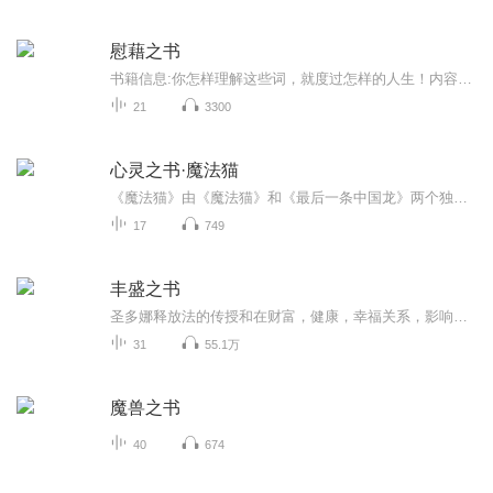
慰藉之书
书籍信息:你怎样理解这些词，就度过怎样的人生！内容重点:抚慰心灵的52个关键词；以词语洞穿庸常，重塑我们的心灵世界。主播介绍:三级心理咨询师；三级营养师；以读书的形式，让大家看到自己可种不同的可能。推荐人群:学生，上班族，职场人士
21
3300
心灵之书·魔法猫
《魔法猫》由《魔法猫》和《最后一条中国龙》两个独立故事组成。 《魔法猫》的故事主题是亲情与希望。故事主角萱萱由于疏忽，导致弟弟被人贩子拐走了。母亲受不了打击，变得疯疯颠颠。父亲一边在外地打工，一边寻找孩子，原本幸福的生活就这样毁灭了。活泼可爱的萱萱变得沉默寡言，认为自己把整个家给毁了，她不但每天要去弄丢弟弟的地方去寻找弟弟，还要在家照顾患病的母亲。后来在同的帮助下，竟然通过魔法猫找到了弟弟。只是，再见到弟弟的时候，已经物是人非，他不记得他们了，而且和收养他的爷爷相依为...
17
749
丰盛之书
圣多娜释放法的传授和在财富，健康，幸福关系，影响力方面的应用！知道——做到，需要心灵成长的伙伴，微信联系：zhangjingyou-008
31
55.1万
魔兽之书
40
674