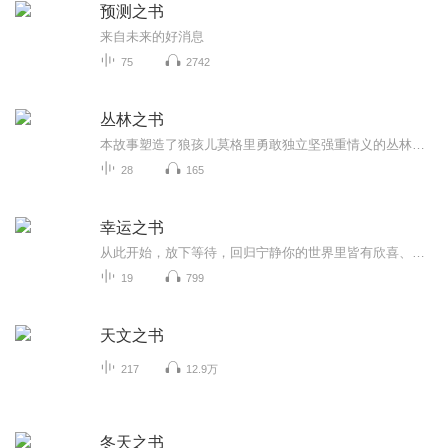
预测之书
来自未来的好消息
75
2742
丛林之书
本故事塑造了狼孩儿莫格里勇敢独立坚强重情义的丛林少年形象，描绘了他的狼爸爸，狼妈妈，狼兄弟，黑豹，棕熊等性格鲜明的形象，除此之外，还讲述了海豹眼镜蛇大象等其他动物的故事。本故事为孩子们构造了一个充满奇幻的动物世界，能够让孩子感受到人与动...
28
165
幸运之书
从此开始，放下等待，回归宁静你的世界里皆有欣喜、幸运！
19
799
天文之书
217
12.9万
冬天之书