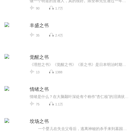
做一个明道的普通人，真的很好。陈全林先生通过一年每天写一篇小文，发给朋友在国外留学的孩子。按预想写完了365篇，象征一年。这365篇文章里，涉及了很多人生的重大话题。看起来都是短文，精华和心法在其中。有平常生活的记述，有形而上道的探讨。可以了...
90
1.7万
丰盛之书
35
2.4万
觉醒之书
《理想之书》《觉醒之书》《茶之书》是日本明治时期思想家、美术家冈仓天心的代表作，最初由英文写成，围绕“亚洲是一体”这一核心观点来展开。我们给读者呈现的是一个全译本，并把三书结为一册，让这三部冈仓天心的代表作一次性完整呈现，便于读者对照省...
13
1388
情绪之书
情绪是什么？在大脑颞叶深处有个称作“杏仁核”的泪滴状构造，神经科学家称之为情绪“指挥中心”。杏仁核会评估来自外界的刺激，并判断必须远离或趋近它们，接着触发一连串的反应——提升心率、命令腺体分泌荷尔蒙、收缩四肢，或使眼皮眨个不停。当你躺在...
75
1.1万
坟场之书
一个婴儿在失去父母后，逃离神秘的杀手来到墓园，由那里的幽灵们抚养长大，从此展开了与其他孩子截然不同的生活。在这里等待他探索的，有古老魂魄守护的坟墓，有地狱之门和来去无踪的女巫，还有一位来自人类世界的女孩。