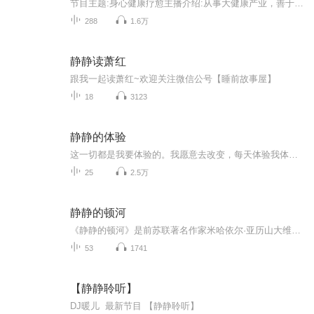
节目主题:身心健康疗愈主播介绍:从事大健康产业，善于理疗、催乳、产康。热爱朗读和有声节目！希望用我能量满满的小宇宙来温暖您主播寄语:健康是人生的财富:愿您身体健康，心情愉悦，内心充满幸福更新频率:一周1-2次
288
1.6万
静静读萧红
跟我一起读萧红~欢迎关注微信公号【睡前故事屋】
18
3123
静静的体验
这一切都是我要体验的。我愿意去改变，每天体验我体验的！好好玩！So funny!
25
2.5万
静静的顿河
《静静的顿河》是前苏联著名作家米哈依尔·亚历山大维奇·肖洛霍夫的作品。小说构思于1926年，四部分别于1928年、1929年、1933年和1940年出版，前后历时14年。《静静的顿河》展示了1912到1922年间，俄国社会的独特群体——顿河地区哥萨克人在第一次世界大...
53
1741
【静静聆听】
DJ暖儿 最新节目 【静静聆听】