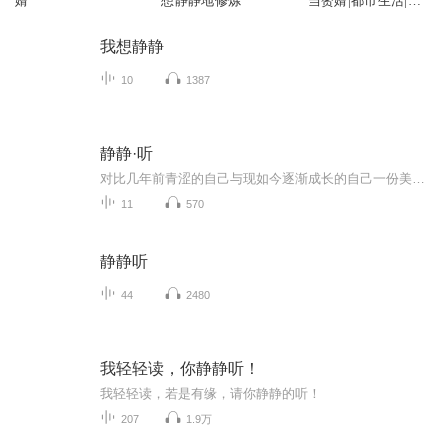
婿
想静静地修炼
当赘婿|都市生活|赘
婿
我想静静
10
1387
静静·听
对比几年前青涩的自己与现如今逐渐成长的自己一份美好纪念~
11
570
静静听
44
2480
我轻轻读，你静静听！
我轻轻读，若是有缘，请你静静的听！
207
1.9万