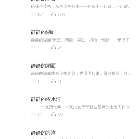
陪孩子读书，亲子读书分享——和孩子一起读，一起讲，一起成长。
167
7793
静静的湖面
静静的湖面*天空、湖面、岸边、植物、倒影……形成了一幅画面，这是表现想象的符号，在是与非之间呈现出美丽而统一的语言，似乎有着自然而然的绘画上的形式美感表达。抽象概括，点到为止，让其尽善尽美的展现出想象的空间，侵入更多丰富地内涵，达到一种独...
2
78
静静的湖面
静静的湖面线条飞檐走壁，先潇洒起来，带动情绪，跃跃欲试。就怕犹犹豫豫，不知如何是好在画纸前左右彷徨。线条与书法一样，虽然抽象，但它是有情绪表现的，所以，别总是把注意力集中在描绘事物的形态上，多利用一些抽象的语言表现自我的情感与思想，艺术...
1
41
静静的依水河
一九四七年，一支由女干部赵波领导的土改工作队从苏区随北上部队来到东辽大地的清水镇展开土改工作。 在清算当地贾家大户工作中，有一位叫叶秀芝的少女引起了工作队和赵波的注意，经了解知道她是从外村抵债嫁到贾家的，穷苦出身，...
12
837
静静的海湾