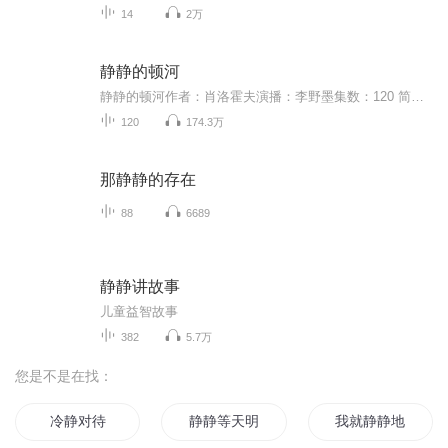
14
2万
静静的顿河
静静的顿河作者：肖洛霍夫演播：李野墨集数：120 简介：冷战时期，有两部苏联作品获得诺贝尔文学奖，一部是帕斯捷尔纳克批评无产阶级革命暴力的长篇小说《日瓦戈医生》，另一部就是肖洛霍夫描写顿河地区哥萨克生活的史诗性巨着《静静的顿河》，那么，它为...
120
174.3万
那静静的存在
88
6689
静静讲故事
儿童益智故事
382
5.7万
您是不是在找：
冷静对待
静静等天明
我就静静地看着你