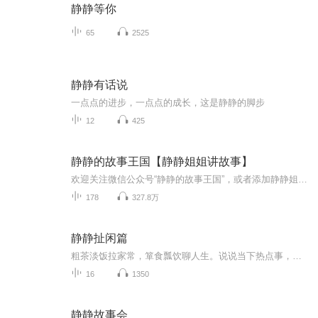
静静等你
65
2525
静静有话说
一点点的进步，一点点的成长，这是静静的脚步
12
425
静静的故事王国【静静姐姐讲故事】
欢迎关注微信公众号“静静的故事王国”，或者添加静静姐姐的个人微信“jingjingjiejie2016”，和静静姐姐聊天互动哦！
178
327.8万
静静扯闲篇
粗茶淡饭拉家常，箪食瓢饮聊人生。说说当下热点事，跟紧潮流不迷茫。主播介绍:静姝，有声书演播者。毕业于喜马拉雅攀登学院，长期游走于文字与声音之间，开始原创新新主播用通俗易懂的语言，来解读当下热点，让你在朋友圈闲聊时有谈资如果你喜欢，那就是最...
16
1350
静静故事会