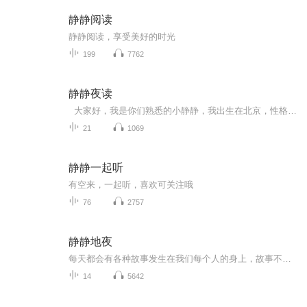
静静阅读
静静阅读，享受美好的时光
199
7762
静静夜读
大家好，我是你们熟悉的小静静，我出生在北京，性格开朗热情，喜欢读文，我的生活虽然普普通通，但快乐时时刻刻陪伴在我的左右，我是热爱浪漫的生活的主义者，也是生活在现实生活中的小女人，我珍惜眼前，也期望未来。我希望在今后的岁月长河里，都有我...
21
1069
静静一起听
有空来，一起听，喜欢可关注哦
76
2757
静静地夜
每天都会有各种故事发生在我们每个人的身上，故事不同，主角不同，但共同的是我们都有过的心灵的碰撞。想一同重温曾经经历过的感动或者心痛吗？让我们忘却生活的烦恼，工作的压力，共同进行一次心灵之旅吧！我是若澜心儿，感谢有你！
14
5642