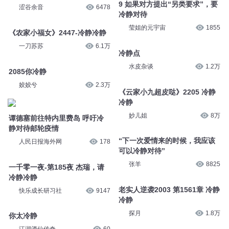
9 如果对方提出“另类要求”，要
涩谷余音
6478
冷静对待
莹姐的元宇宙
1855
《农家小福女》2447-冷静冷静
一刀苏苏
6.1万
冷静点
水皮杂谈
1.2万
2085你冷静
姣姣兮
2.3万
《云家小九超皮哒》2205 冷静
冷静
妙儿姐
8万
谭德塞前往特内里费岛 呼吁冷
静对待邮轮疫情
“下一次爱情来的时候，我应该
人民日报海外网
178
可以冷静对待”
张羊
8825
一千零一夜-第185夜 杰瑞，请
冷静冷静
老实人逆袭2003 第1561章 冷静
快乐成长研习社
9147
冷静
探月
1.8万
你太冷静