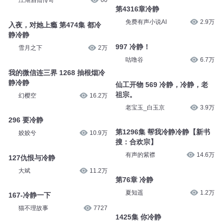
江湖酒仙传奇
60
第4316章冷静
免费有声小说AI
2.9万
入夜，对她上瘾 第474集 都冷
静冷静
997 冷静！
雪月之下
2万
咕噜谷
6.7万
我的微信连三界 1268 抽根烟冷
静冷静
仙工开物 569 冷静，冷静，老
祖宗。
幻樱空
16.2万
老宝玉_白玉京
3.9万
296 要冷静
第1296集 帮我冷静冷静【新书
姣姣兮
10.9万
搜：合欢宗】
有声的紫襟
14.6万
127仇恨与冷静
大斌
11.2万
第76章 冷静
夏知遥
1.2万
167-冷静一下
猫不理故事
7727
1425集 你冷静