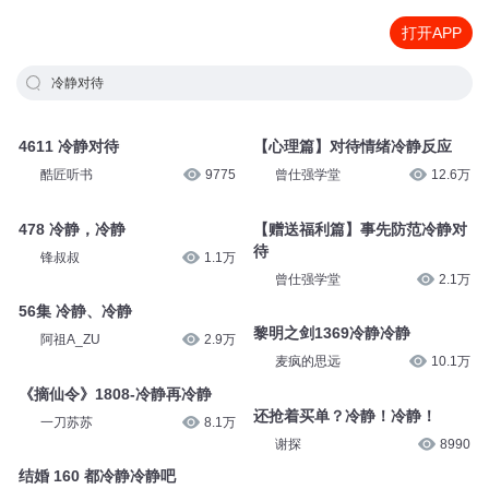
打开APP
冷静对待
4611 冷静对待
【心理篇】对待情绪冷静反应
酷匠听书
9775
曾仕强学堂
12.6万
478 冷静，冷静
【赠送福利篇】事先防范冷静对
待
锋叔叔
1.1万
曾仕强学堂
2.1万
56集 冷静、冷静
黎明之剑1369冷静冷静
阿祖A_ZU
2.9万
麦疯的思远
10.1万
《摘仙令》1808-冷静再冷静
还抢着买单？冷静！冷静！
一刀苏苏
8.1万
谢探
8990
结婚 160 都冷静冷静吧