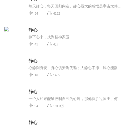
每天静心，每天回归内在。静心最大的感悟是宇宙太伟大了，创造出如此完美的人体结构机制，亲眼目睹了整个机制的运行，看着自己每一个起心动念，过往习性的发生，大脑运转速度的变化无常，体会着每一种变化，带来的体感。时代的进步带给人们的不是快乐，而...
34
4132
静心
静下心来，找到精神家园
41
4万
静心
心静则身安，身心俱安则优雅；人静心不浮，静心能豁达安逸。看着春风不喜，看着秋风不悲，看着冬雪不叹，看着夏蝉不烦。在生命的长河中，以仰头看天的心境，辟一块安静的绿地，静下心来默默耕耘自己的梦想，坚定自己的方向不回头，总有一天，你会激发生命潜能，用缤纷鲜艳的生命之花，芬芳自己的岁月。
16
1485
静心
一个人如果能够控制自己的心境，那他就胜过国王。何时何地静心让我们看透一切，在自觉中走向觉悟，让生命得到洗礼。
94
191.3万
静心