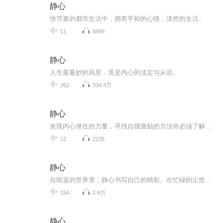
静心
快节奏的都市生活中，拥有平和的心情，淡然的生活。
11
8449
静心
人生最曼妙的风景，竟是内心的淡定与从容。
262
334.4万
静心
发现内心潜在的力量，寻找自我激励的方法你必须了解自己的内心，然后才能找到成功意识
12
2235
静心
在喧嚣的世界里，静心书写自己的精彩。在忙碌的尘世中，静心探索内在的安宁。用最温柔的力量，锻造最坚强的自己。
154
2.9万
静心