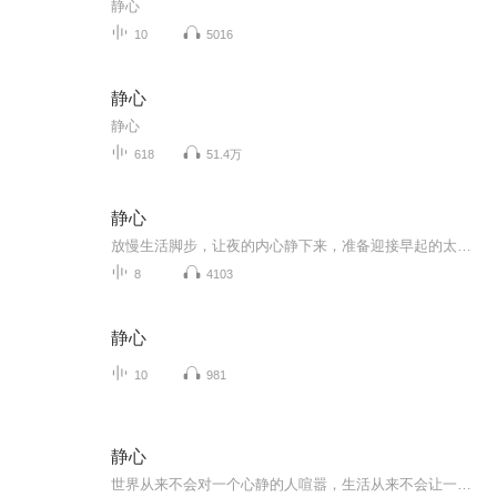
静心
10
5016
静心
静心
618
51.4万
静心
放慢生活脚步，让夜的内心静下来，准备迎接早起的太阳升起！
8
4103
静心
10
981
静心
世界从来不会对一个心静的人喧嚣，生活从来不会让一个心静的人彷徨。心静了，世界就静了。