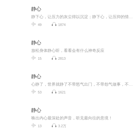
静心
静下心，让压力的灰尘得以沉淀；静下心，让压抑的情绪得到放松。
49
1874
静心
放松身体静心听，看看会有什么神奇反应
15
2813
静心
心静了，世界就静了不带怒气出门，不带怨气做事，不带烦恼睡觉。学会平心静气，而不是让焦虑急躁、毁掉你的热情和定力，才能停止内耗，真正做到不乱于心，不困于人。流水不争先，争的是滔滔不绝，凡事沉得住气，耐得住寂寞，让心静下来，人生就会减少很多...
53
1621
静心
唤出内心最深处的声音，听见最向往的意境！
13
3.2万