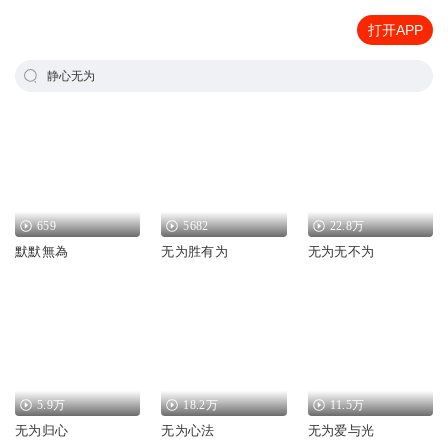
打开APP
静心无为
659
5682
22.8万
默默無為
无为胜有为
无为无不为
5.9万
18.2万
11.5万
无为归心
无为心法
无为爱与光