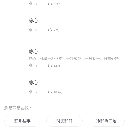
36
3.3万
静心
7
2.2万
静心
静心，她是一种状态，一种智慧，一种觉悟。只有心静了，才能让人们有着宠辱不惊的涵养；才能化解所遇的各种喧嚣与无奈，让自己活在一个清新的世界；才能领悟到什么是大彻大悟，无需跋山涉水、上下求索，从此，幸福将永存于每个人的心间。
0
1424
静心
5
18.4万
您是不是在找：
静州往事
时光静好
冷静啊二哈