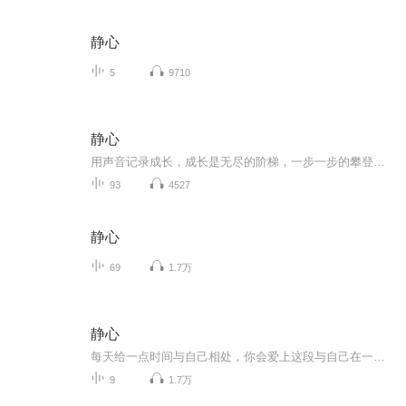
静心
5
9710
静心
用声音记录成长，成长是无尽的阶梯，一步一步的攀登，回望来时路，会心一笑；转过头，面对前方，无言而努力的继续攀登。
93
4527
静心
69
1.7万
静心
每天给一点时间与自己相处，你会爱上这段与自己在一起的静心时间。
9
1.7万