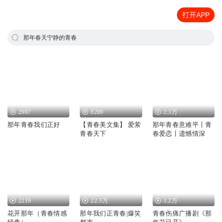
打开APP
那年春天宁静的青春
2987
8289
2.3万
那年青春我们正好
【青春美文集】 爱萦
那年青春意难平丨青
青春天下
春爱恋丨遗憾情深
2219
22.3万
1.2万
花开那年（青春情感
那年我们正青春|爆笑
青春伤痛广播剧《那