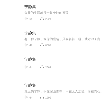
宁静集
每天的生活就是一首宁静的赞歌
64
2224
宁静集
有一种宁静，像你的眼睛，只要轻轻一碰，就对冲了所有的劳累、伤痛和孤独。
49
6009
宁静集
64
2361
宁静集
真正的宁静，不在深山古寺，不在无人之境，而在内心的方寸之间。它是阅尽千帆后的淡然，是历经世事的通透，不与纷争较劲，不与浮躁同行，守着一方心隅，听风，观雨，赏云，看时光缓缓流淌，于平淡中寻得清欢，于安然里安守此生。
64
1992