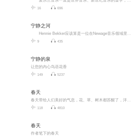
爱尔兰音乐一直是世界音乐、新世纪音乐的显学，凯尔特音乐象征着欧洲文化的精华。也不知是从什么时候开始喜欢上爱尔兰音乐的，也许是因为那里有着嗓音美妙至极唱工无与伦比的天籁女声，也许是因为那里有干净飘渺苍凉悠远的风笛，也或许是因为那里有纯...
16
696
宁静之河
Hennie Bekker应该算是一位在Newage音乐领域里很有成就的名人了，特别值得一提的是他在Dan Gibson的Solitudes旗下的众多作品，清新流畅、抒情隽永，给人留下很深的印象。 这张专辑《Reverie》(宁静之河)是系列专辑“Hennie Bekker's Tranquility”...
9
435
宁静的泉
让您的內心鸟语花香
149
5237
春天
春天带给人们美好的气息，花、草、树木都苏醒了，洋溢着生命魅力。
118
4810
春天
作者笔下的春天