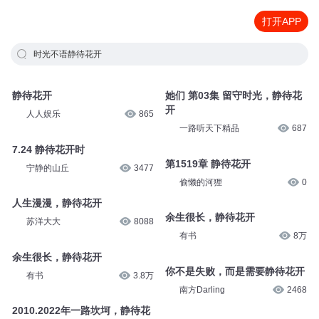
打开APP
时光不语静待花开
静待花开
她们 第03集 留守时光，静待花
开
人人娱乐
865
一路听天下精品
687
7.24 静待花开时
第1519章 静待花开
宁静的山丘
3477
偷懒的河狸
0
人生漫漫，静待花开
余生很长，静待花开
苏洋大大
8088
有书
8万
余生很长，静待花开
你不是失败，而是需要静待花开
有书
3.8万
南方Darling
2468
2010.2022年一路坎坷，静待花