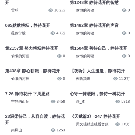
开
第1248章 静待花开的智慧
雪球
10.2万
偷懒的河狸
0
065默默耕耘，静待花开
第1482章 静待花开的声音
薇薇宁檬
4.7万
偷懒的河狸
0
第2157章 努力耕耘静待花开
第1504章 善待自己，静待花开
偷懒的河狸
0
偷懒的河狸
0
第438章 静心耕耘，静待花开
【夜听】人生漫漫，静待花开
偷懒的河狸
0
夜听频道
11.2万
7.26 静待花开 下周思路
心守一抹暖阳，静待一树花开
宁静的山丘
3458
诗_柔
5318
23温柔待己，从容自渡，静待花
《天赋篇3》-247 静待花开
开
周文强精选独播音频
1.8万
南风山
1253