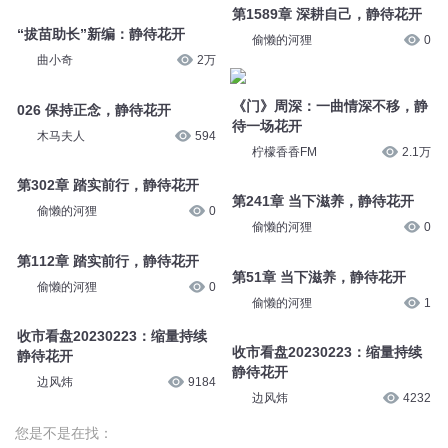
第1589章 深耕自己，静待花开
“拔苗助长”新编：静待花开
偷懒的河狸
0
曲小奇
2万
《门》周深：一曲情深不移，静
026 保持正念，静待花开
待一场花开
木马夫人
594
柠檬香香FM
2.1万
第302章 踏实前行，静待花开
第241章 当下滋养，静待花开
偷懒的河狸
0
偷懒的河狸
0
第112章 踏实前行，静待花开
第51章 当下滋养，静待花开
偷懒的河狸
0
偷懒的河狸
1
收市看盘20230223：缩量持续
收市看盘20230223：缩量持续
静待花开
静待花开
边风炜
9184
边风炜
4232
您是不是在找：