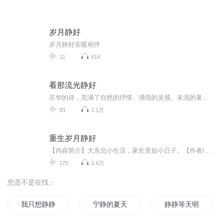
岁月静好
岁月静好安暖相伴
11
614
看那流光静好
庄华的诗，充满了自然的抒情、涌现的灵感、未泯的童心。诗中有鲜明的形象、和谐的音乐图画和复杂的矛盾，在种种交织里，汇聚了自己的心灵世界…欢迎您的订阅和收听！
83
1.1万
重生岁月静好
【内容简介】大东北小生活，家长里短小日子。【作者/主播】作者：烤土豆主播：请修改昵称_12【购买须知】1、本作品为付费有声书，前34集为免费试听，购买成功后，即可收听，可下载重复收听。2、版权归原作者所有，严禁翻录成任何形式，严禁在任何第三方平...
175
1.6万
您是不是在找：
我只想静静
宁静的夏天
静静等天明