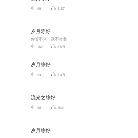
99
3187
岁月静好
你若不来，我不肯老
102
8.5万
岁月静好
64
3.4万
流光之静好
98
3531
岁月静好