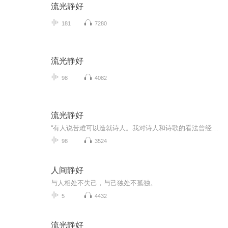
流光静好
181
7280
流光静好
98
4082
流光静好
“有人说苦难可以造就诗人。我对诗人和诗歌的看法曾经是悲观的、伤感的。然而经过不断实践和领悟，更多的感受是积极的、有趣的，并认为是艺术的、美感的、进而是高贵的。”庄华的诗中充满自然的抒情、涌现的灵感、未泯的童心、交织的音乐图画、复杂的矛盾...
98
3524
人间静好
与人相处不失己，与己独处不孤独。
5
4432
流光静好