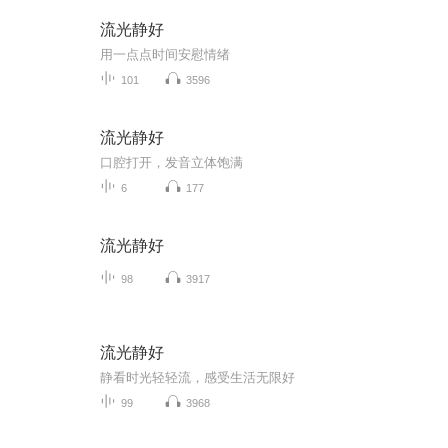
流光静好
用一点点时间安慰情绪
101
3596
流光静好
口腔打开，发音立体饱满
6
177
流光静好
98
3917
流光静好
静看时光轻轻流，感受生活无限好
99
3968