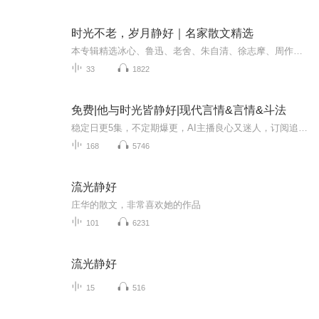
时光不老，岁月静好｜名家散文精选
本专辑精选冰心、鲁迅、老舍、朱自清、徐志摩、周作人、张晓风、郁达夫、林徽因、梁实秋、季羡林、史铁生、沈从文等众多文学大家之经典随笔散文，带你走进文字之美，品读百味人生。
33
1822
免费|他与时光皆静好|现代言情&言情&斗法
稳定日更5集，不定期爆更，AI主播良心又迷人，订阅追更不迷路！ 【内容简介】 琴瑟在御，莫不静好。是她名字的由来，也是她母亲的愿望，她父亲是军校校长，年轻时候在外打仗，常年不在家中，她母亲生她的时候难产，身体亏虚，家中无亲人能照顾她，导致...
168
5746
流光静好
庄华的散文，非常喜欢她的作品
101
6231
流光静好
15
516