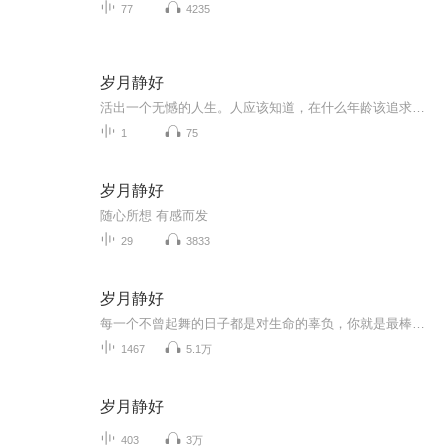
77
4235
岁月静好
活出一个无憾的人生。人应该知道，在什么年龄该追求什么、放弃什么，有所取舍、收放自如。二十岁，不和别人比，做好自己。二十岁是黄金年龄，你要学会活在自己的时序里。掌控好自己的节奏和步伐，努力学习知识，规划好人生方向，认准人生目标，全速前进。...
1
75
岁月静好
随心所想 有感而发
29
3833
岁月静好
每一个不曾起舞的日子都是对生命的辜负，你就是最棒的小可爱！
1467
5.1万
岁月静好
403
3万