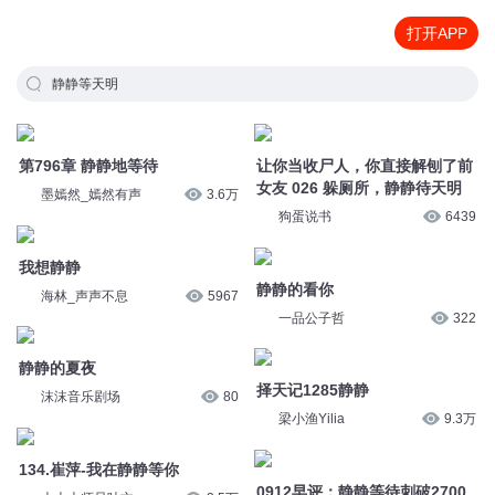
打开APP
静静等天明
第796章 静静地等待
让你当收尸人，你直接解刨了前
女友 026 躲厕所，静静待天明
墨嫣然_嫣然有声
3.6万
狗蛋说书
6439
我想静静
静静的看你
海林_声声不息
5967
一品公子哲
322
静静的夏夜
择天记1285静静
沫沫音乐剧场
80
梁小渔Yilia
9.3万
134.崔萍-我在静静等你
0912早评：静静等待刺破2700