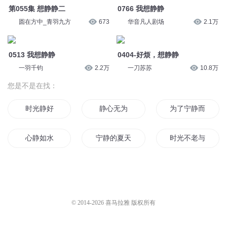
第055集 想静静二
0766 我想静静
圆在方中_青羽九方
673
华音凡人剧场
2.1万
0513 我想静静
0404-好烦，想静静
一羽千钧
2.2万
一刀苏苏
10.8万
您是不是在找：
时光静好
静心无为
为了宁静而战
心静如水
宁静的夏天
时光不老与君静好
被静音的系统
静等花开待君来
似水年华静静过
时光不语静待花开
我只想静静
冷静对待
© 2014-
2026
喜马拉雅 版权所有
静想云起时
与你静静一生
心静则宁