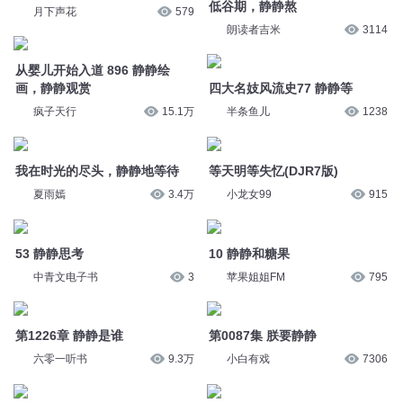
低谷期，静静熬
月下声花
579
朗读者吉米
3114
从婴儿开始入道 896 静静绘
画，静静观赏
四大名妓风流史77 静静等
疯子天行
15.1万
半条鱼儿
1238
我在时光的尽头，静静地等待
等天明等失忆(DJR7版)
夏雨嫣
3.4万
小龙女99
915
53 静静思考
10 静静和糖果
中青文电子书
3
苹果姐姐FM
795
第1226章 静静是谁
第0087集 朕要静静
六零一听书
9.3万
小白有戏
7306