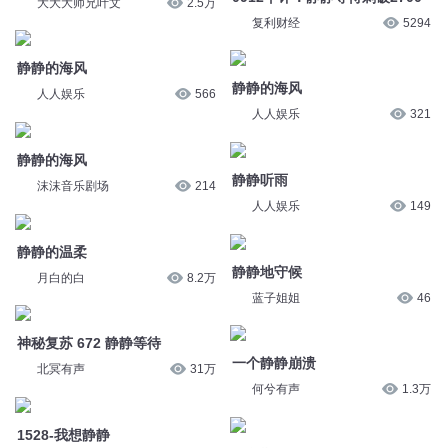
大大大师兄叶文
2.5万
复利财经
5294
静静的海风
静静的海风
人人娱乐
566
人人娱乐
321
静静的海风
静静听雨
沫沫音乐剧场
214
人人娱乐
149
静静的温柔
静静地守候
月白的白
8.2万
蓝子姐姐
46
神秘复苏 672 静静等待
一个静静崩溃
北冥有声
31万
何兮有声
1.3万
1528-我想静静