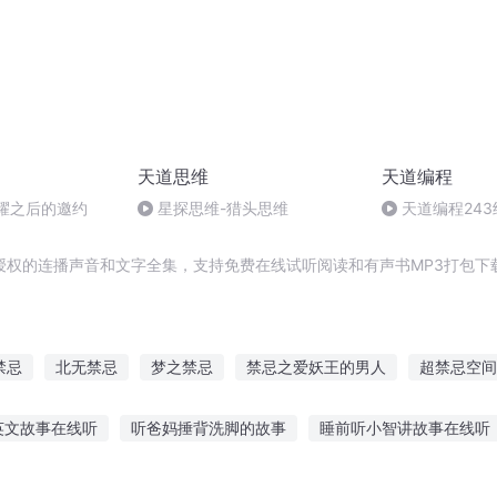
天道思维
天道编程
荣耀之后的邀约
星探思维-猎头思维
天道编程24
授权的连播声音和文字全集，支持免费在线试听阅读和有声书MP3打包下
禁忌
北无禁忌
梦之禁忌
禁忌之爱妖王的男人
超禁忌空间
忌古神
禁忌之说
禁忌的真相
禁忌少年成长物语
禁忌魔道
英文故事在线听
听爸妈捶背洗脚的故事
睡前听小智讲故事在线听
儿童故事好吗
给胎儿听故事胎儿会动
听豆丁讲故事在线听免费