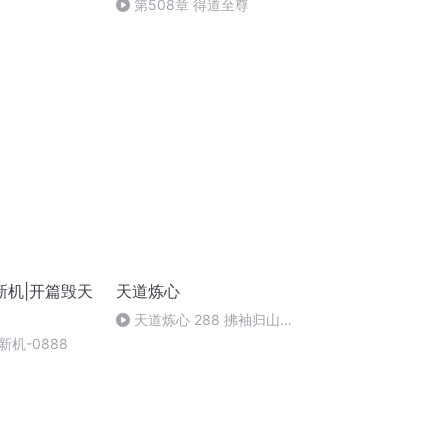
第508章 得道至尊
新机|开篇毁天
天道炼心
天道炼心 288 拂袖归山
（中）
机-0888