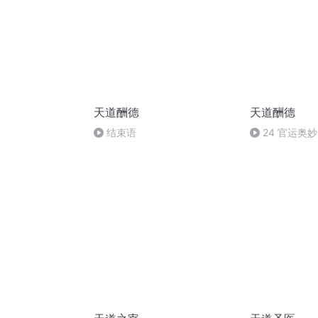
天道酬德
天道酬德
结束语
24 官运奥
能幸福一生，