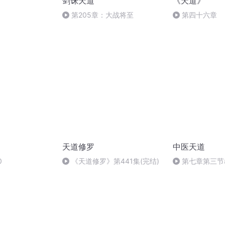
剑诛天道
《天道》
第205章：大战将至
第四十六章
天道修罗
中医天道
0
《天道修罗》第441集(完结)
第七章第三节
人同文的医学观