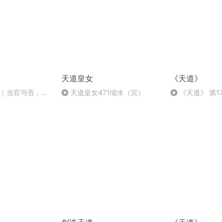
天道皇女
《天道》
妙｜当官与否，都
天道皇女471缩水（完）
《天道》 第1
靠的是什么？