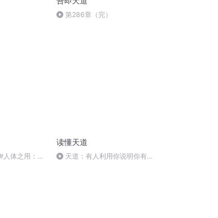
吾即天道
第286章（完）
读懂天道
#人体之用：天
天道：有人利用你说明你有能
力，有人孤立你说明你强大，有
人诋毁你说明你优秀