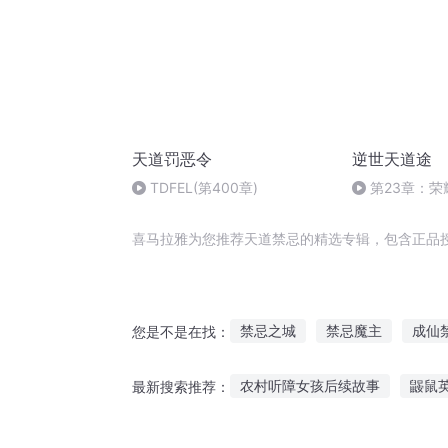
天道罚恶令
逆世天道途
TDFEL(第400章)
第23章：
喜马拉雅为您推荐天道禁忌的精选专辑，包含正品
禁忌之城
禁忌魔主
成仙
您是不是在找：
风水禁忌
仙武禁忌神
禁
农村听障女孩后续故事
鼹鼠
最新搜索推荐：
我为禁忌少帝
神之禁忌
幼升小听故事类型
听睡觉的