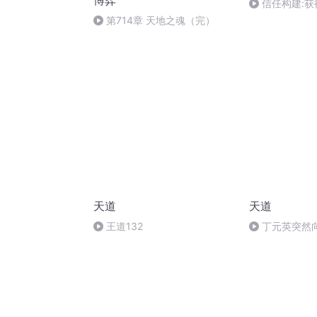
博弈
信任构建:
诀
第714章 天地之魂（完）
天道
天道
王道132
丁元英突然