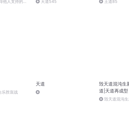
获得他人支持的秘
天道545
王道85
天道
毁天道混沌生
道|天道再成型
向乐胜宣战
毁天道混沌生新