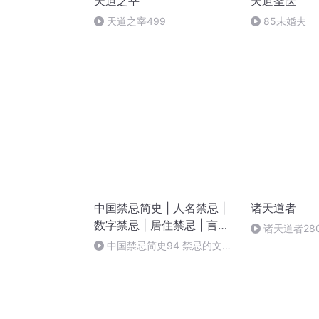
天道之宰
天道圣医
天道之宰499
85未婚夫
中国禁忌简史 | 人名禁忌 |
诸天道者
数字禁忌 | 居住禁忌 | 言语
诸天道者28
禁忌 | 经商禁忌
中国禁忌简史94 禁忌的文化
价值