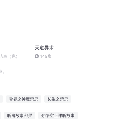
天道异术
3结束（完）
149集
载。
异界之神魔禁忌
长生之禁忌
禁忌之帝
重生禁忌之恋
听鬼故事都哭
孙悟空上课听故事
喜玛拉雅宝宝听故事
小猪阿花故事在线听