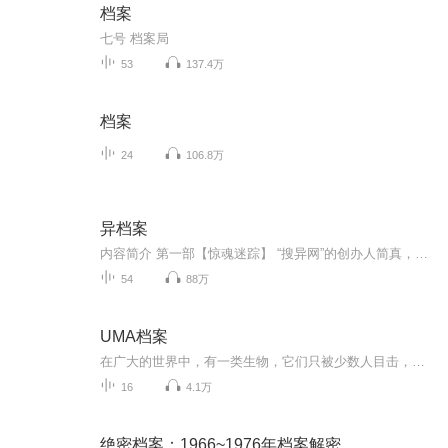
档案
七号 档案局
53
137.4万
档案
24
106.8万
异档案
内容简介 第一部【惊魂迷踪】 “搜异网”的创办人简真，收到这样一条诡异的留言——“你想见到真的鬼吗？明天晚上6点到向阳厂（向阳炼钢厂）门口！” 具有特殊天赋的他，被勾起了好奇心，只身前去赴约。 然而，被束缚在此地的诅咒却悄悄找上门来——神秘工厂.临终视频.废弃高炉里被锁住的女孩...... 种种无解...
54
88万
UMA档案
在广大的世界中，有一类生物，它们只被少数人目击，且为证实其存在，我们见它门统称为UMA，未确认生命，我是调查员编号825，下面就跟着我，一起进入这神秘的世界吧！（本专辑所有故事纯粹虚构，切勿当真！）
16
4.1万
绝密档案：1966~1976年档案解密