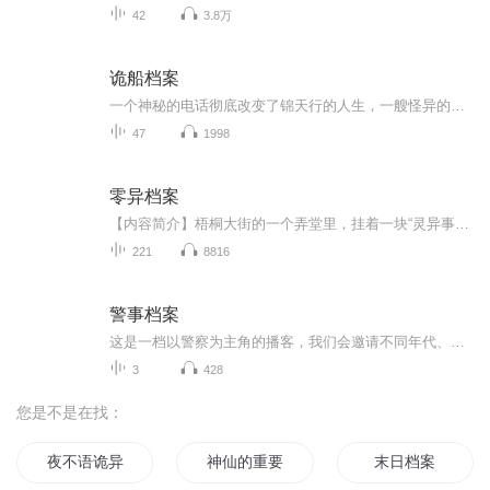
42
3.8万
诡船档案
一个神秘的电话彻底改变了锦天行的人生，一艘怪异的游船更是让锦氏夫妻从此分散。老爷庙水域白光闪烁，瞬间将锦天行送到一个异度世界。这里是哪里？是天堂还是地狱？是恶魔的鬼冢还是神仙的洞窟？无穷的黑暗令锦天行身陷恐惧，他开始凭借微弱的火光寻找新...
47
1998
零异档案
【内容简介】梧桐大街的一个弄堂里，挂着一块“灵异事务所”的古怪牌子。屋子里经常有两个年轻人吵吵闹闹，为了一些莫名其妙的事情……路灯下的老大爷，溺水的孩子，根本不存在的女友……总有些奇怪的话题从屋子里传出来，让人无法理解。可是谁又知道，一...
221
8816
警事档案
这是一档以警察为主角的播客，我们会邀请不同年代、不同领域的警察，讲述平安背后的故事。在这里，你可能会听到鲜为人知的公安历史，也可能听到扣人心弦的大案侦破，还可能听到许多警察从未说过的心里话。
3
428
您是不是在找：
夜不语诡异档案
神仙的重要档案
末日档案