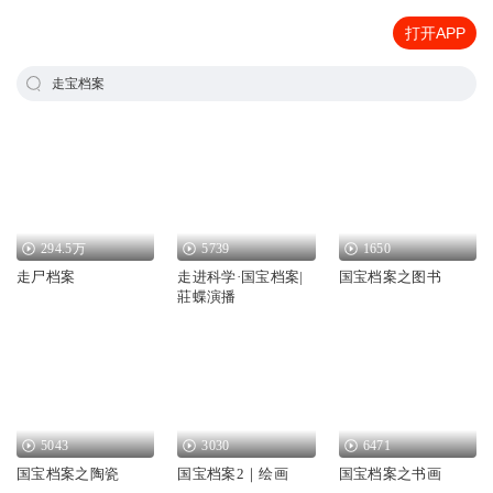
打开APP
走宝档案
294.5万
5739
1650
走尸档案
走进科学·国宝档案|
国宝档案之图书
莊蝶演播
5043
3030
6471
国宝档案之陶瓷
国宝档案2｜绘画
国宝档案之书画