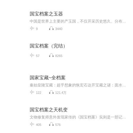
国宝档案之玉器
中国是世界上主要的产玉国，不仅开采历史悠久、分布地域极广、蕴含量丰富，而且用玉文化也有十分悠久的历史，源远流长的玉器文化在光辉灿烂的中华文明史中占有极为重要的地位，发达的玉文化，也是中华文明的重要标志之一，就让我们一起通过几件玉器国宝，...
9
3440
国宝档案（完结）
57
8265
国家宝藏~全档案
秦始皇陵宝藏：超乎想象的恢宏石达开宝藏之谜：面水靠山，宝藏其间法门寺：地宫内独一无二的佛指舍利
122
121.4万
国宝档案之天机变
文物修复师意外发现家传的《国宝档案》实则是一部记录着华夏失落“天机”的密码本。当他依照秘法修复一件残破的青铜鼎时，竟觉醒了“触物知古”的异能，也引来了神秘组织“归一会”的追杀。他这才明白，自己守护的并非器物本身，而是九件镇国神器共同封印...
405
576