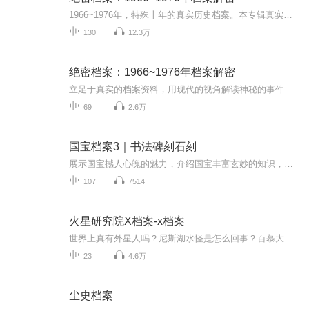
1966~1976年，特殊十年的真实历史档案。本专辑真实的讲解十年间发生的大事，详细的讲解大人物的经历和结局。1965年，上海文汇报发表了姚文元的文章《评新编历史剧《海瑞罢官》》，由此开始了十年的特殊历史。五一六通知、第一张大字报、“炮打司令部”、红...
130
12.3万
绝密档案：1966~1976年档案解密
立足于真实的档案资料，用现代的视角解读神秘的事件，用独特的方式为观众提供真相。主播以严谨详尽的讲述，为观众层层剥开时空迷雾，告诉观众一个又一个惊人的传奇故事，还原历史中那些“石破天惊”的本来面目。每日更新1-2期，约5-10集，欢迎订阅。订阅后...
69
2.6万
国宝档案3｜书法碑刻石刻
展示国宝撼人心魄的魅力，介绍国宝丰富玄妙的知识，揭示国宝鲜为人知的秘密，讲述国宝曲折动人的故事。
107
7514
火星研究院X档案-x档案
世界上真有外星人吗？尼斯湖水怪是怎么回事？百慕大三角的秘密到底是什么？……带着疑问来寻找答案吧！
23
4.6万
尘史档案