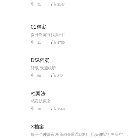
31
2147
01档案
拨开迷雾寻找真相！
11
1700
D级档案
转载 欢迎收听…
50
372
档案法
档案法原文
10
1568
X档案
每一个仲夏夜晚我都会重温此剧，抬头仰望万里星空，浩瀚宇宙地球渺如沙粒，更何况置身于此的你我？还有什么烦恼可以纷扰此心？世间本无事，庸人自扰之。大舞台在穹顶之上呢！第一、二季CV穆德：张云明斯嘉丽：杨晨深喉：任亚明罗兰：田波李彻：李智伟特卢伊特：贾晓军琼莫莉丝：任风春...