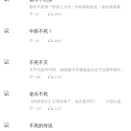
都市不死身一部良心大作！内容精彩纷呈！喜欢就请多点赞，不要钱。点赞，分享，评论。就是对节目的最大支持和厚爱。也希望大家多提建议，欢迎私信吐槽！欢迎评论挖苦！当然了，记得将节目分享到您的朋友圈，带上小伙伴一起来骂街！！！一部良心大作！内容精彩纷呈！喜欢就请多点赞，不要钱。点赞，分享，评论。就是对节目的最大支持和厚爱。也希望大家多提建议，欢迎私信吐槽！欢迎评论挖苦！当然了，记得将节目分享到您的朋友圈，带上小伙伴一起来骂街！！！一部良心大作！内容精彩纷呈！喜欢就请多点赞，不要钱。点赞，分享，评论。就是对节目的最大支持和厚爱。也希望大家多提建议，欢迎私信吐槽！欢迎评论挖苦！当然了，记得将节目分享到您的朋友圈，带上小伙伴一起来骂街！！！
27
1875
中医不死！
43
4637
不死不灭
天宇大陆7878年，独孤败天手握凝血出生于汉唐帝国长生谷，血光冲天，败天父母害怕各方势力被此异象惊动打破生活的平静，搬至长风镇，渐渐长大的败天与镇上著名武学世家司徒世家的小姐司徒明月青梅竹马，两小无猜，约定终生相伴，然而，司徒明月离家学武，...
246
2.9万
老兵不死
【内容简介】王亮回来了，这次是2017。 大型公益寻人节目《找到你》特邀嘉宾、《国家英雄》001号介绍人、百亿票房的军事战争片《战将》导演…… “我今年九十五岁了，参加过抗日战争，解放战争，抗美援朝战争，自卫反击战也去了。什么英雄？我就是一...
173
11万
不死的传说