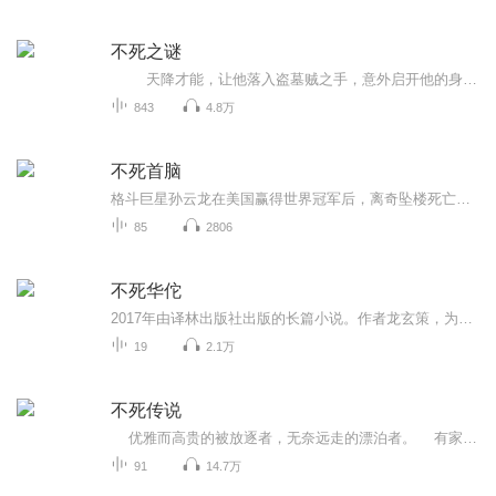
不死之谜
天降才能，让他落入盗墓贼之手，意外启开他的身世之迷，不死之身究竟是诅咒作怪，还是另有玄机？神秘水棺，阴森崖棺，神秘美艳的蛊女，摸金校尉的后人，墓室中的活死人，究竟谁手上握有最终玄机？
843
4.8万
不死首脑
格斗巨星孙云龙在美国赢得世界冠军后，离奇坠楼死亡。但她的女友来找侦探莫先生，说在马戏团发现了一条智商超高的狗，是孙云龙的转世。莫先生赶到美国拉斯维加斯去看马戏团表演，却发现狗被日本怪盗偷走。莫先生追踪狗的来源，发现来自美国科罗拉多大峡谷...
85
2806
不死华佗
2017年由译林出版社出版的长篇小说。作者龙玄策，为天涯社区莲蓬鬼话知名作者。莲蓬鬼话知名写手龙玄策全新长篇医术能救人，也能杀人看波云诡谲的乱世，一介散医如何改变天下时局岐黄秘术，翻云覆雨断生死不死神医，阴差阳错乱三国内容梗概烽火连天，生灵...
19
2.1万
不死传说
优雅而高贵的被放逐者，无奈远走的漂泊者。 有家不能回，有国不能归的苦涩 一部关于血族和僵尸的故事，一个拥有吸血鬼和僵尸王双重身份的主人公。 故事情节展开比较慢，请大家耐心的看下去，我向大家展示我所理解的永生不死者的内心，但一切还是会有一个喜剧的结尾，因为大家都是中国人嘛。不死传说是作者石三精心创作的玄幻小说大作，希望大家多多关注！点赞！喜欢听的朋友可以加下微信：qq469609004，粉丝群：776187915大家可以在...
91
14.7万