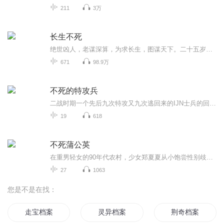
211
3万
长生不死
绝世凶人，老谋深算，为求长生，图谋天下。二十五岁来到这个修行世界，钟山一直在努力，却发现仙凡差距太遥远，凡人一生努力，无法成仙。蹉跎一生，八十年红尘翻滚，磨砺了钟山一颗沧桑透亮的心。终于，在白发苍苍，大限将至的八十岁高龄，迎来了进入仙门...
671
98.9万
不死的特攻兵
二战时期一个先后九次特攻又九次逃回来的IJN士兵的回忆录。
19
618
不死蒲公英
在重男轻女的90年代农村，少女郑夏夏从小饱尝性别歧视之苦。因家中无子，父母被村民羞辱为"绝户"，全家被迫住进漏雨的土坯房。当母亲生下妹妹郑秋秋后，全家陷入更深的绝望。倔强的夏夏选择以暴制暴对抗欺凌，却在中考失利后面临辍学危机。在目睹堂嫂因怀...
27
1063
您是不是在找：
走宝档案
灵异档案
荆奇档案