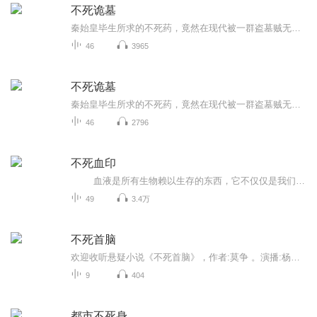
不死诡墓
秦始皇毕生所求的不死药，竟然在现代被一群盗墓贼无意之中发现了那远古时的传说.......下过不死墓，开过九龙棺，上过昆仑墓，只为寻找数千年前秦始皇未找到的长生不老药。
46
3965
不死诡墓
秦始皇毕生所求的不死药，竟然在现代被一群盗墓贼无意之中发现了那远古时的传说.......下过不死墓，开过九龙棺，上过昆仑墓，只为寻找数千年前秦始皇未找到的长生不老药。
46
2796
不死血印
血液是所有生物赖以生存的东西，它不仅仅是我们生命的象征，同时也是精神的象征。 血液中蕴含的力量无法想象，主人 1034 发现了血液的正确用法，并加以发散，扩大，而力量的强大，也代表着责任的强大，1034 寻觅着血液中的力量，以...
49
3.4万
不死首脑
欢迎收听悬疑小说《不死首脑》，作者:莫争 。演播:杨子菊。《不死⾸脑》莫争格⽃巨星孙云⻰在美国赢得世界冠军后，离奇坠楼死亡。但她的⼥友来找侦探莫先⽣，说在⻢戏团发现了⼀条智商超⾼的狗，是孙云⻰的转世。莫先⽣赶到美国拉斯维加斯去看⻢戏团表演，...
9
404
都市不死身