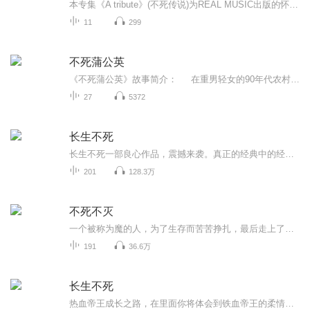
本专集《A tribute》(不死传说)为REAL MUSIC出版的怀念专辑，Hilary Stagg去逝的非常早，而且没有什么大病，就去了。他的曲风优雅而冷冽，空灵而清澈。此时，再符合添上REAL MUSIC另外一对被称为天上来使的乐者2002的点缀，更显出一份经典的韵味和伤感。为...
11
299
不死蒲公英
《不死蒲公英》故事简介： 在重男轻女的90年代农村，少女郑夏夏从小饱尝性别歧视之苦。因家中无子，父母被村民羞辱为"绝户"，全家被迫住进漏雨的土坯房。当母亲生下妹妹郑秋秋后，全家陷入更深的绝望。倔强的夏夏选择以暴制暴对抗欺凌，却在中考失...
27
5372
长生不死
长生不死一部良心作品，震撼来袭。真正的经典中的经典。也希望你多多点赞，您的每次点赞就是我们的动力。更欢迎您的踊跃评论和建议，喜欢就请多多分享，分享到朋友圈哦。。欢迎踊跃点评评论，多多点赞啊。感谢您的支持和厚爱。一部良心作品，震撼来袭。真正的经典中的经典。也希望你多多点赞，您的每次点赞就是我们的动力。更欢迎您的踊跃评论和建议，喜欢就请多多分享，分享到朋友圈哦。。欢迎踊跃点评评论，多多点赞啊。感谢您的支持和厚爱。
201
128.3万
不死不灭
一个被称为魔的人，为了生存而苦苦挣扎，最后走上了一条抗天之路……
191
36.6万
长生不死
热血帝王成长之路，在里面你将体会到铁血帝王的柔情一面，你可以领略到各种近妖的智慧，带你领略浩瀚大千世界热血帝王成功之路！