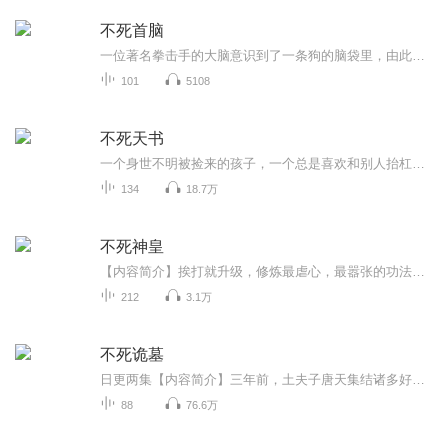
不死首脑
一位著名拳击手的大脑意识到了一条狗的脑袋里，由此展开了一系列的事情……
101
5108
不死天书
一个身世不明被捡来的孩子，一个总是喜欢和别人抬杠的孩子，身上带着父亲留给他的秘法在修仙界中翻滚，看他是如何在尘世磨练，如何登仙的。
134
18.7万
不死神皇
【内容简介】挨打就升级，修炼最虐心，最嚣张的功法，神凤要涅槃，坐拥最极品，最逆天的装备，一个顶尖金牌杀手，穿越到异界，一路瞎混，与圣者勾肩搭背，跟魔王称兄道弟，炼成不死之身，封得神皇之名！【作者简介】梨花公子，知名玄幻小说作家，代表作《...
212
3.1万
不死诡墓
日更两集【内容简介】三年前，土夫子唐天集结诸多好手，深入那神秘阴森的古墓之中，尸蟞，血尸，机关，蛊虫！历经磨难危机，伙伴死伤惨重。最终活下来的只有他一人。三年后，一群带着特殊目的神秘人走进唐天的古董店铺，受贪婪驱使，缺惨遭算计混子，醒来...
88
76.6万