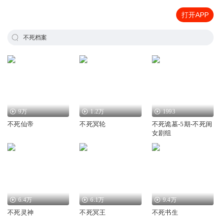
打开APP
不死档案
9万
1.2万
1993
不死仙帝
不死冥轮
不死诡墓-5期-不死闺
女剧组
6.4万
6.1万
9.4万
不死灵神
不死冥王
不死书生