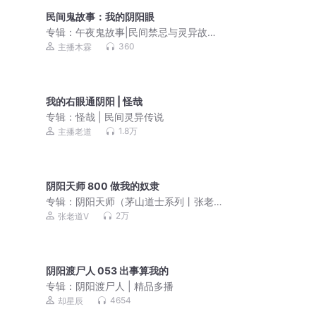
民间鬼故事：我的阴阳眼
专辑：
午夜鬼故事|民间禁忌与灵异故事|
胆小勿入
360
主播木霖
我的右眼通阴阳 | 怪哉
专辑：
怪哉 | 民间灵异传说
1.8万
主播老道
阴阳天师 800 做我的奴隶
专辑：
阴阳天师（茅山道士系列丨张老
道双播）
2万
张老道V
阴阳渡尸人 053 出事算我的
专辑：
阴阳渡尸人 | 精品多播
4654
却星辰