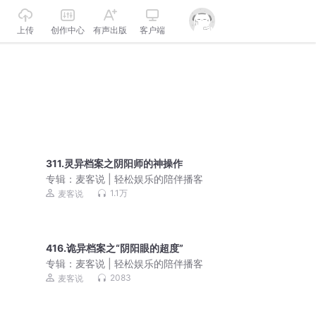
上传
创作中心
有声出版
客户端
311.灵异档案之阴阳师的神操作
专辑：
麦客说 | 轻松娱乐的陪伴播客
1.1万
麦客说
416.诡异档案之“阴阳眼的超度”
专辑：
麦客说 | 轻松娱乐的陪伴播客
2083
麦客说