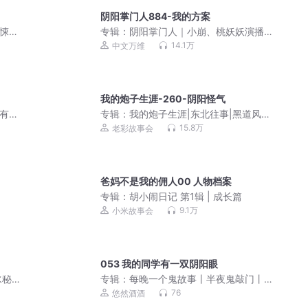
阴阳掌门人884-我的方案
悚|
专辑：
阴阳掌门人｜小崩、桃妖妖演播
民间灵异恐怖鬼故事
14.1万
中文万维
我的炮子生涯-260-阴阳怪气
人有声
专辑：
我的炮子生涯|东北往事|黑道风
超低
云|老彩演播|单播
15.8万
老彩故事会
爸妈不是我的佣人00 人物档案
专辑：
胡小闹日记 第1辑 | 成长篇
9.1万
小米故事会
053 我的同学有一双阴阳眼
水秘
专辑：
每晚一个鬼故事丨半夜鬼敲门丨
恐怖惊悚
76
悠然酒酒