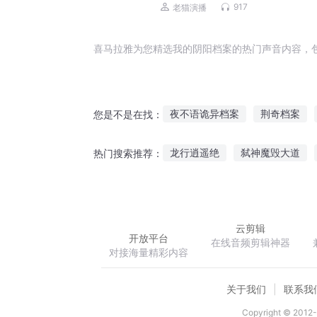
作
917
老猫演播
喜马拉雅为您精选我的阴阳档案的热门声音内容，
夜不语诡异档案
荆奇档案
您是不是在找：
末日档案
走宝档案
地下
龙行逍遥绝
弑神魔毁大道
热门搜索推荐：
灵异档案
许你一座花开不败的城
技能
云剪辑
开放平台
在线音频剪辑神器
对接海量精彩内容
关于我们
联系我
Copyright © 2012-