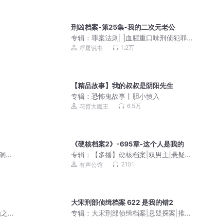
刑凶档案-第25集-我的二次元老公
专辑：
罪案法则| |血腥重口味刑侦犯罪
剧&浮屠播讲
1.2万
浮屠说书
【精品故事】我的叔叔是阴阳先生
专辑：
恐怖鬼故事丨胆小慎入
6.5万
花臂大魔王
《硬核档案2》-695章-这个人是我的
洞&
专辑：
【多播】硬核档案|双男主|悬疑推
理|纯爱|烧脑破案
2101
有声公馆
大宋刑部侦缉档案 622 是我的错2
鼎之
专辑：
大宋刑部侦缉档案|悬疑探案|推理