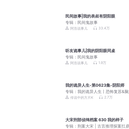
民间故事|我的表叔有阴阳眼
专辑：
民间鬼故事
33.4万
阿浩说事儿
听友诡事儿|我的阴阳眼同桌
专辑：
民间鬼故事
1.9万
阿浩说事儿
我的诡异人生-第0623集-阴阳师
专辑：
我的诡异人生丨恐怖复苏&脑
悬疑 丨高口碑超爽鬼故事！
2.7万
传说中的方片K
大宋刑部侦缉档案 630 我的样子
专辑：
刑案大宋 | 古言推理探案扛