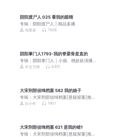
阴阳渡尸人 025 看我的眼睛
专辑：
阴阳渡尸人 | 精品多播
7938
却星辰
阴阳掌门人1793-我的脊梁骨是直的
专辑：
阴阳掌门人｜小崩、桃妖妖演播
民间灵异恐怖鬼故事
9.8万
中文万维
大宋刑部侦缉档案 582 我的娘子
专辑：
大宋刑部侦缉档案|悬疑探案|推理
烧脑|女仵作|女法医|宋伊作品
1901
白小年
大宋刑部侦缉档案 621 是我的错1
专辑：
大宋刑部侦缉档案|悬疑探案|推理