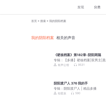
发现
分类
>
>
首页
搜索
我的阴阳档案
我的阴阳档案
相关的声音
《硬核档案》第182章-阴阳两隔
专辑：
【多播】硬核档案|双男主|
理|纯爱|烧脑破案
9531
有声公馆
阴阳渡尸人 376 我的手
专辑：
阴阳渡尸人 | 精品多播
590
却星辰