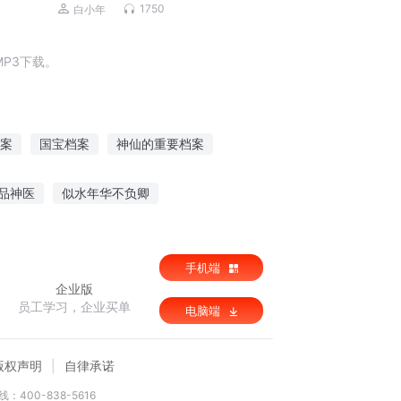
烧脑|女仵作|女法医|宋伊作品
1750
白小年
P3下载。
案
国宝档案
神仙的重要档案
异档案
灵异校内档案
冥神档案
ì绝品神医
似水年华不负卿
的工农家族
灵泱境界
全法师执照
手机端
企业版
员工学习，企业买单
电脑端
版权声明
自律承诺
：400-838-5616