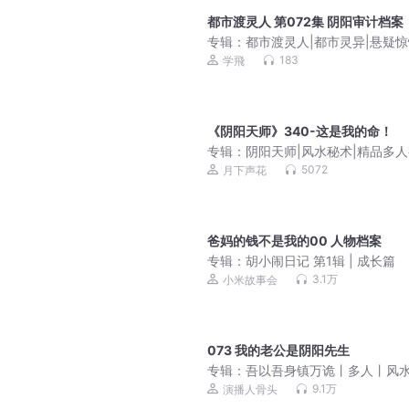
都市渡灵人 第072集 阴阳审计档案
专辑：
都市渡灵人|都市灵异|悬疑惊
天眼透视
183
学飛
《阴阳天师》340-这是我的命！
专辑：
阴阳天师|风水秘术|精品多
剧|都市爽文|灵异鬼怪|道士法术【
5072
月下声花
价】
爸妈的钱不是我的00 人物档案
专辑：
胡小闹日记 第1辑 | 成长篇
3.1万
小米故事会
073 我的老公是阴阳先生
专辑：
吾以吾身镇万诡丨多人丨风
术丨都市丨悬疑恐怖灵异
9.1万
演播人骨头