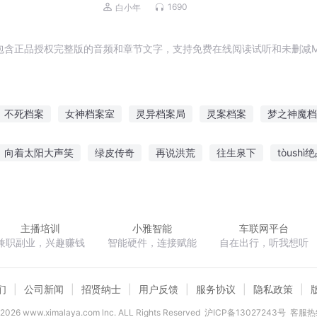
烧脑|女仵作|女法医|宋伊作品
1690
白小年
包含正品授权完整版的音频和章节文字，支持免费在线阅读试听和未删减M
不死档案
女神档案室
灵异档案局
灵案档案
梦之神魔档
档案
阴阳档案
异事档案
阴阳命案
玄异档案
东北灵
向着太阳大声笑
绿皮传奇
再说洪荒
往生泉下
tòush
熔炼师
穿越系统之辉煌人生
不想修仙的史莱姆不是好勇者
我
主播培训
小雅智能
车联网平台
兼职副业，兴趣赚钱
智能硬件，连接赋能
自在出行，听我想听
们
公司新闻
招贤纳士
用户反馈
服务协议
隐私政策
2026
www.ximalaya.com lnc. ALL Rights Reserved
沪ICP备13027243号
客服热线