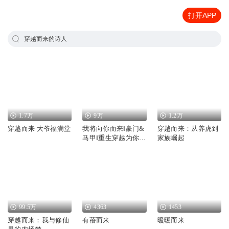
打开APP
穿越而来的诗人
1.7万
9万
1.2万
穿越而来 大爷福满堂
我将向你而来‖豪门&
穿越而来：从养虎到
马甲‖重生穿越为你而
家族崛起
来
99.5万
4363
1453
穿越而来：我与修仙
有蓓而来
暖暖而来