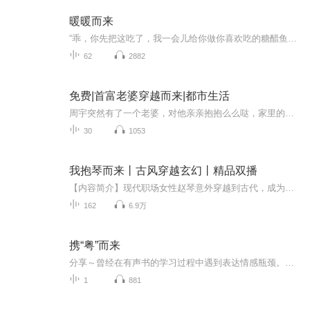
暖暖而来
“乖，你先把这吃了，我一会儿给你做你喜欢吃的糖醋鱼。”女子迅速抬起头，大眼睛闪闪发亮。“我要吃两顿！”“好，我的暖暖最乖了。”不用再看下去，阿靓知道已经没有机会了。没有去打扰餐厅的一对璧人，阿靓将钱包给了开门的老妇人，临走时她回头望了望...
62
2882
免费|首富老婆穿越而来|都市生活
周宇突然有了一个老婆，对他亲亲抱抱么么哒，家里的钱你随便花。对此周宇只想大喊一声，老婆在手天下我有！
30
1053
我抱琴而来丨古风穿越玄幻丨精品双播
【内容简介】现代职场女性赵琴意外穿越到古代，成为了南宫世家的大小姐。还以为自己成了一个有钱有势，有才有貌的白富美，没想到这个千金大小姐不是个省油的灯。自己不但被迫背锅，还被未婚夫设计、被迫离家出走、被迫沦落风尘……好不容易遇到一个白马王...
162
6.9万
携“粤”而来
分享～曾经在有声书的学习过程中遇到表达情感瓶颈。后来发现为了咬字发音的准确性，在普通话的演播中过于强调发音会导致情感表达障碍。粤语的语气更富有弹性，改变了不自然的强调感。也让我自信起来。希望我能把这个经验分享给更多母语为粤语或是其它方言...
1
881