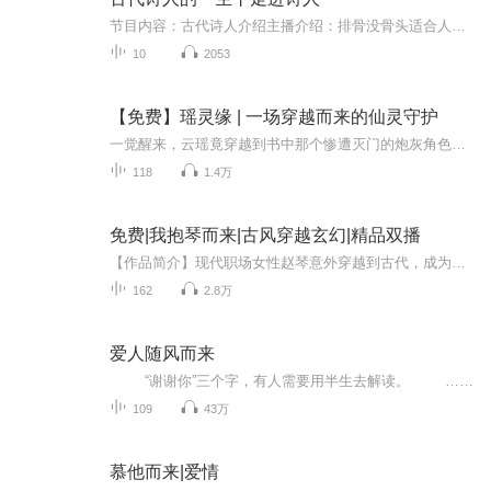
节目内容：古代诗人介绍主播介绍：排骨没骨头适合人群：儿童，高中生，青年你将收获：对古代才子佳人更深刻的了解
10
2053
【免费】瑶灵缘 | 一场穿越而来的仙灵守护
一觉醒来，云瑶竟穿越到书中那个惨遭灭门的炮灰角色身上。血腥的家族废墟，邪道修士的肆虐，让她陷入绝境。然而，她意外获得了仙灵宝库和读心术两大金手指。为了拯救家人，她必须在邪道的围攻中找到破局的关键。云瑶能否凭借自己的智慧和宝库的力量，守护...
118
1.4万
免费|我抱琴而来|古风穿越玄幻|精品双播
【作品简介】现代职场女性赵琴意外穿越到古代，成为了南宫世家的大小姐。本来以为自己成了一个有钱有势、有才有貌的白富美，没想到这个千金大小姐不是个省油的灯。自己不但被迫背锅，还被未婚夫设计，被迫离家出走、被迫沦落风尘……好不容易遇到一个白马...
162
2.8万
爱人随风而来
“谢谢你”三个字，有人需要用半生去解读。 …… 虽然天生的音色不适合录音，效果也不会好到哪儿去，但本着为人分享传颂和为己解脱救赎的初心，不知不觉已坚持至完结。介意声音质量的听众老爷请点击退出，收听另外一位正经专业主播（张放）的专辑，莫在这里浪费时间哦，谢谢。 注：本有声书已经获得原作者的非商用许可，录音原著是作者修整后出版的30万字版，有意向购买此图书，或是需要50万字电子书版本的书迷朋友，可以关注作...
109
43万
慕他而来|爱情