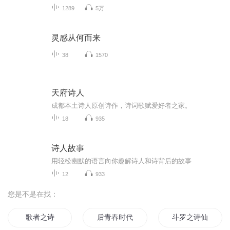
1289
5万
灵感从何而来
38
1570
天府诗人
成都本土诗人原创诗作，诗词歌赋爱好者之家。
18
935
诗人故事
用轻松幽默的语言向你趣解诗人和诗背后的故事
12
933
您是不是在找：
歌者之诗
后青春时代的诗
斗罗之诗仙斗罗