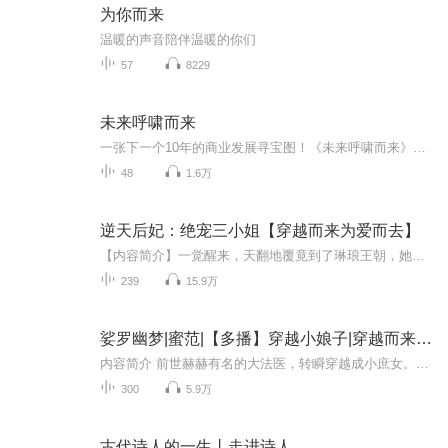
为你而来
温暖的声音陪伴温暖的你们
57
8229
未来呼啸而来
一张下一个10年的商业发展寻宝图！《未来呼啸而来》给了我们一张寻宝图，一把开启下一个10年的钥匙。戴曼迪斯和科特勒为我们提供了一个充满希望的、强大的未来愿景。书中充满了令人惊叹的故事、令人惊叹的技术和所有非凡机遇的深刻教训。一部让人热血沸腾...
48
1.6万
逆天后妃：绝宠三小姐【穿越而来为爱而去】
【内容简介】一觉醒来，天翻地覆竟到了琳琅王朝，她做了不受宠的女儿，更是流落到偏远郊外。 淳：琳琅王朝皇子之师，一个优雅又温和的帅哥，如春风拂面，阳光普照，更是每个小姐心目中的王子。 他坐拥三千粉黛，三宫六院，眼中却只装得下她的万种风情。【...
239
15.9万
娑罗幽梦|蜜范|【多播】穿越小娘子|穿越而来的法医|请君入瓮
内容简介 前世赫赫有名的大法医，转瞬穿越成小庶女。或是缘分兴起，查自家案件，竟然惹上赫赫有名战神将军，从此命运纠葛.........纪悠然。上辈子，我就有一个这样好听又讽刺的名字。我出生时并不知道我的亲生父母是谁。我冒用了教会孤儿院神父的姓氏，犯...
300
5.9万
古代诗人的一生丨走进诗人