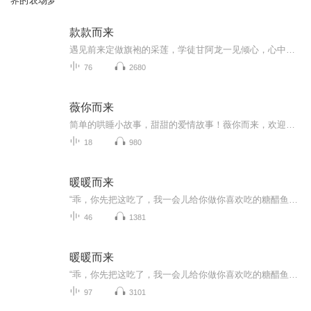
界的农场梦
款款而来
遇见前来定做旗袍的采莲，学徒甘阿龙一见倾心，心中无数次预想着旗袍完工后，采莲一袭旗袍，款款而来的样子。怎知这块旗袍料作从剪裁到成衣竟穷尽一生，昔日佳人今何在，当年学徒发已白。旗袍无言，只有上面的几朵牡丹艳丽依旧，见证了两代人的爱而不得、...
76
2680
薇你而来
简单的哄睡小故事，甜甜的爱情故事！薇你而来，欢迎收听
18
980
暖暖而来
“乖，你先把这吃了，我一会儿给你做你喜欢吃的糖醋鱼。”女子迅速抬起头，大眼睛闪闪发亮。“我要吃两顿！”“好，我的暖暖最乖了。”不用再看下去，阿靓知道已经没有机会了。没有去打扰餐厅的一对璧人，阿靓将钱包给了开门的老妇人，临走时她回头望了望...
46
1381
暖暖而来
“乖，你先把这吃了，我一会儿给你做你喜欢吃的糖醋鱼。”女子迅速抬起头，大眼睛闪闪发亮。“我要吃两顿！”“好，我的暖暖最乖了。”不用再看下去，阿靓知道已经没有机会了。没有去打扰餐厅的一对璧人，阿靓将钱包给了开门的老妇人，临走时她回头望了望...
97
3101