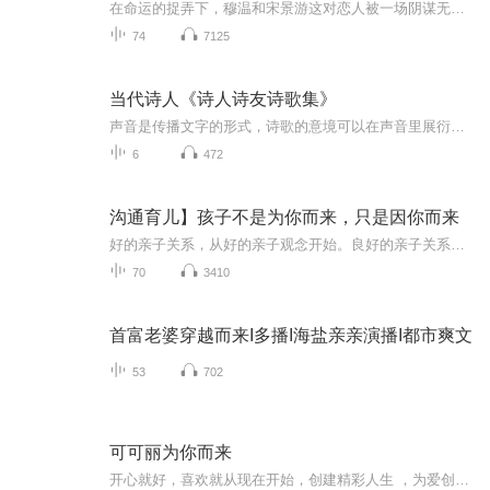
在命运的捉弄下，穆温和宋景游这对恋人被一场阴谋无情拆散。三年后，当他们再次相遇，宋景游选择了报复，对穆温施以羞辱，试图用冷漠和伤害来报复他当年的背叛。而穆温，却在心中燃起了希望的火焰，不顾一切地想要讨好宋景游，试图赢回他的心。然而，宋景...
74
7125
当代诗人《诗人诗友诗歌集》
声音是传播文字的形式，诗歌的意境可以在声音里展衍，使其相得益彰。朗读也是学习他人诗歌最好的捷径！
6
472
沟通育儿】孩子不是为你而来，只是因你而来
好的亲子关系，从好的亲子观念开始。良好的亲子关系不仅有利于孩子的成长，也有助于和谐家庭关系的营造。把握孩子的5个成长黄金期，全面系统学习10个基本要诀，抵御80%教养错误；8个情商培养技巧，让孩子学会掌控自己的情绪；多管齐下培养孩子高智商，提升...
70
3410
首富老婆穿越而来I多播I海盐亲亲演播I都市爽文
53
702
可可丽为你而来
开心就好，喜欢就从现在开始，创建精彩人生 ，为爱创造奇迹 ，微笑每一天！