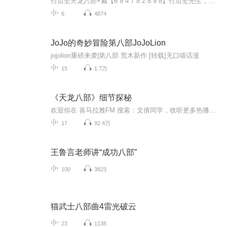
付后坚天龙八部+威【6 9 4 7 8 2 8 9 8】付后坚先生，大学毕业，非常想创业，他做过销售，保险等等，后来遇到Amway，经过他老师的详细讲解Amway事业的综合价值，他看懂了Amway事业的保障，27个月完成钻石高级经理，他把自己的创业经验分享给大家，欢迎大家...
6
4874
JoJo的奇妙冒险第八部JoJoLion
jojolion重磅来袭|第八部 荒木新作 [转载]无口喵话漫
15
1.7万
《天龙八部》细节探秘
欢迎你在 喜马拉雅FM 搜索：文倩同学，收听更多热播专辑。文倩，省电台主持人、国家一级播音员，被评为【喜马拉雅宝藏声音主播】，擅长有声播讲、声音表演，是蔚来汽车AI:Nomi halo中英文配音演员、科大讯飞长期合作配音员，为多家省市级电台录制整点报时\...
17
92.4万
王鲁言老师讲“成功八部”
100
3823
猫武士八部曲4雷光破云
23
1138