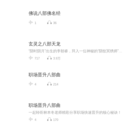
佛说八部佛名经
1
36
玄灵之八部天龙
“阴时阴月”出生的李朝睿，拜入一位神秘的“阴纹冥绣师”门下。用黄皮子血、乌鸡血、乃至死人血和独特针法，在人身纹刻特定图案，向鬼神“借力”，实现改命、招财、驱邪、护身，从而走上了与鬼共舞的惊悚之路。
717
3.9万
职场晋升八部曲
4
214
职场晋升八部曲
一起聆听林本冬老师精彩分享职场快速晋升的核心秘诀！
4
170