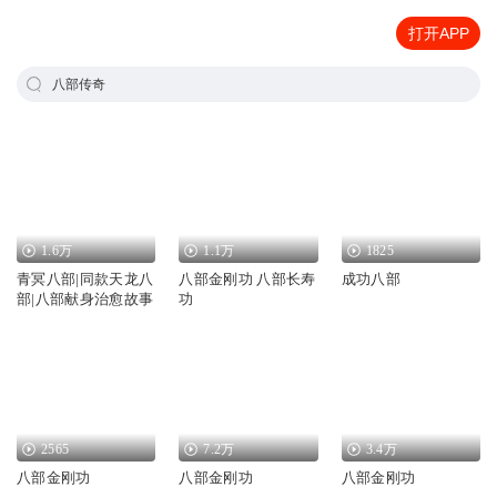
打开APP
八部传奇
1.6万
1.1万
1825
青冥八部|同款天龙八
八部金刚功 八部长寿
成功八部
部|八部献身治愈故事
功
2565
7.2万
3.4万
八部金刚功
八部金刚功
八部金刚功