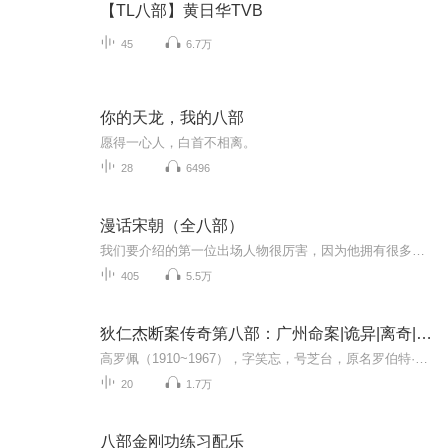
【TL八部】黄日华TVB
45
6.7万
你的天龙，我的八部
愿得一心人，白首不相离。
28
6496
漫话宋朝（全八部）
我们要介绍的第一位出场人物很厉害，因为他拥有很多专利，比如“陈桥兵变”、“黄袍加身”、“杯酒释兵权”等等，同时他还留下了一个千古迷局“烛影斧声”。当然，这些都不是最厉害的，最厉害的是他创立了一个超级的家族企业——大宋王朝！说到这里，你们...
405
5.5万
狄仁杰断案传奇第八部：广州命案|诡异|离奇|悬疑
高罗佩（1910~1967），字笑忘，号芝台，原名罗伯特·汉斯·范古里克，百年来著名的中国通，1910年8月9日出生于荷兰扎特芬，荷兰汉学家、东方学家、外交家、翻译家、小说家。作为职业外交官，他勤奋好学，先后掌握了希腊、拉丁、英、德、法、意、西班牙、印...
20
1.7万
八部金刚功练习配乐