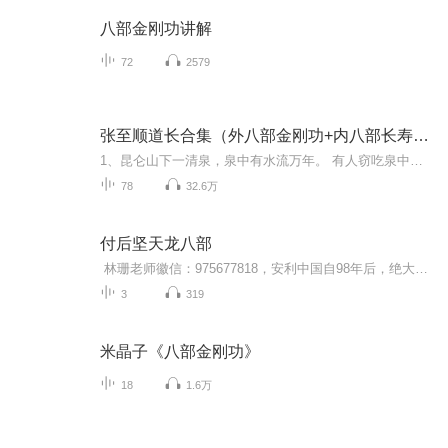
八部金刚功讲解
72
2579
张至顺道长合集（外八部金刚功+内八部长寿功）
1、昆仑山下一清泉，泉中有水流万年。 有人窃吃泉中水，活个生长不老仙!2、八部金刚功与八段锦的区别。3、张至顺真人外八部金刚功、内八部长寿功讲解与演练
78
32.6万
付后坚天龙八部
林珊老师徽信：975677818，安利中国自98年后，绝大多数的团队还是做销售拼业绩，大健康的产业的口号是没错，但运作方法都偏离了直销的本质，这个生意的核心是建立稳健的网络管道，而产品在里面流通，产生源源不断的现金流，从而收获财务的自由， 盛和系统2015创立至今，教练团队实力雄厚，是做网络构建的团队，模块化搭建财务管道，运用互联网技术和工具，不用东奔西跑，在家学习开发全国市场，已经帮助100多户伙伴做到海外旅游， 22财年目标新上2户营销总监，10户营销经...
3
319
米晶子《八部金刚功》
18
1.6万