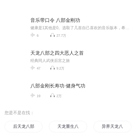
音乐带口令 八部金刚功
健康是1其他是0。选取了几首自己喜欢的音乐版本，希望对同样喜欢传统锻炼方式的你带去方便，愿你我都积极健康和谐有爱。
6
27.7万
天龙八部之四大恶人之首
经典同人武侠后宫之旅
47
9.2万
八部金刚长寿功·健身气功
19
2万
您是不是在找：
后天龙八部
天龙重生八部
异界天龙八部