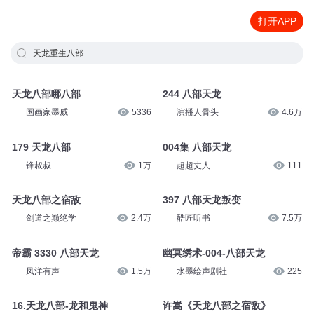
打开APP
天龙重生八部
天龙八部哪八部
244 八部天龙
国画家墨威
5336
演播人骨头
4.6万
179 天龙八部
004集 八部天龙
锋叔叔
1万
超超丈人
111
天龙八部之宿敌
397 八部天龙叛变
剑道之巅绝学
2.4万
酷匠听书
7.5万
帝霸 3330 八部天龙
幽冥绣术-004-八部天龙
凤洋有声
1.5万
水墨绘声剧社
225
16.天龙八部-龙和鬼神
许嵩《天龙八部之宿敌》