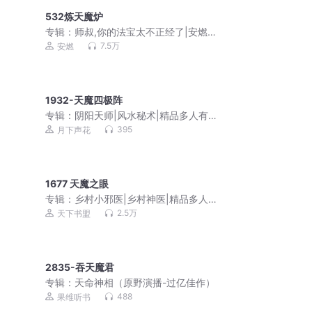
532炼天魔炉
专辑：
师叔,你的法宝太不正经了|安燃穿
越爆笑修仙|法宝不正经VIP免费有声小
7.5万
安燃
说
1932-天魔四极阵
专辑：
阴阳天师|风水秘术|精品多人有声
剧|都市爽文|灵异鬼怪|道士法术【超低
395
月下声花
价】
1677 天魔之眼
专辑：
乡村小邪医|乡村神医|精品多人有
声剧
2.5万
天下书盟
2835-吞天魔君
专辑：
天命神相（原野演播-过亿佳作）
488
果维听书