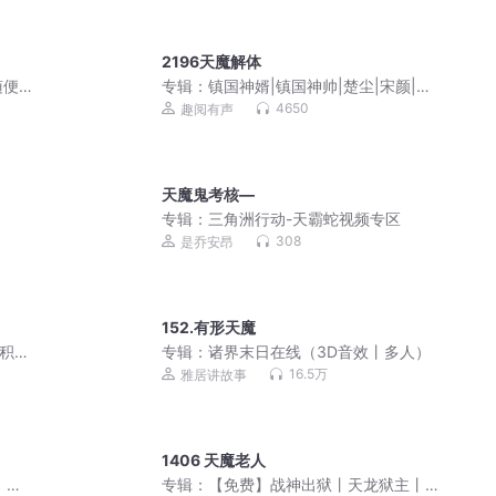
2196天魔解体
随便
专辑：
镇国神婿|镇国神帅|楚尘|宋颜|逆
天傻婿超级弃婿
4650
趣阅有声
天魔鬼考核—
专辑：
三角洲行动-天霸蛇视频专区
308
是乔安昂
152.有形天魔
|积极
专辑：
诸界末日在线（3D音效丨多人）
16.5万
雅居讲故事
1406 天魔老人
 紫
专辑：
【免费】战神出狱丨天龙狱主丨