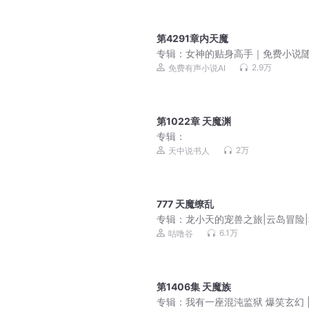
第4291章内天魔
专辑：
女神的贴身高手｜免费小说
听｜美女爽文
2.9万
免费有声小说AI
第1022章 天魔渊
专辑：
2万
天中说书人
777 天魔缭乱
专辑：
龙小天的宠兽之旅|云岛冒险
努力
6.1万
咕噜谷
第1406集 天魔族
专辑：
我有一座混沌监狱 爆笑玄幻 |