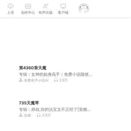
上传
创作中心
有声出版
客户端
第4360章天魔
专辑：
女神的贴身高手｜免费小说随便
听｜美女爽文
2.9万
免费有声小说AI
735天魔琴
专辑：
师叔,你的法宝太不正经了|安燃穿
越爆笑修仙|法宝不正经VIP免费有声小
2.9万
安燃
说