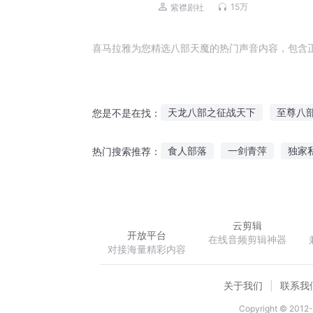
襟剧社出品
15万
紫襟剧社
喜马拉雅为您精选八部天魔的热门声音内容，包含
天龙八部之征战天下
至尊八
您是不是在找：
异世八部天龙王
穿越天龙八
食人部落
一剑青萍
独家
热门搜索推荐：
后天龙八部
异界天龙八部
英雄联盟狂神外挂系统
北宋
云剪辑
开放平台
在线音频剪辑神器
对接海量精彩内容
关于我们
联系我
Copyright © 2012-