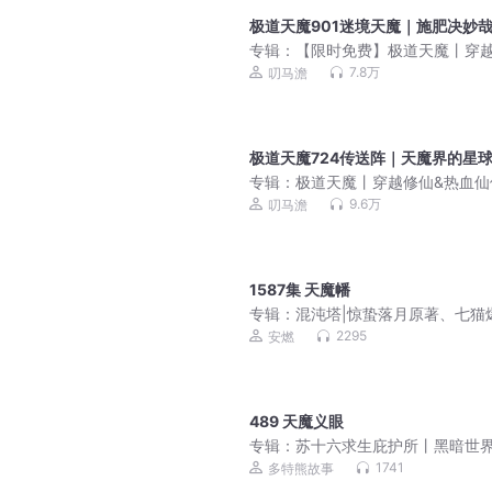
极道天魔901迷境天魔｜施肥决妙哉5
专辑：
【限时免费】极道天魔丨穿
仙&热血仙侠丨悬疑风多人有声剧
7.8万
叨马澹
极道天魔724传送阵｜天魔界的星
专辑：
极道天魔丨穿越修仙&热血仙
悬疑风多人有声剧
9.6万
叨马澹
1587集 天魔幡
专辑：
混沌塔|惊蛰落月原著、七猫
玄幻ip|安燃监制
2295
安燃
489 天魔义眼
专辑：
苏十六求生庇护所丨黑暗世
后一抹光丨多特熊故事
1741
多特熊故事