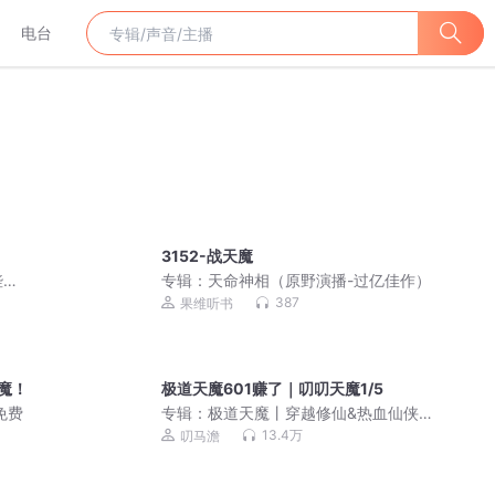
电台
3152-战天魔
陛
专辑：
天命神相（原野演播-过亿佳作）
387
果维听书
天魔！
极道天魔601赚了｜叨叨天魔1/5
免费
专辑：
极道天魔丨穿越修仙&热血仙侠丨
悬疑风多人有声剧
13.4万
叨马澹