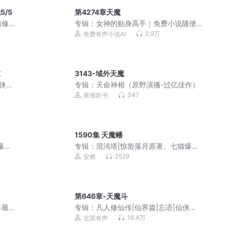
/5
第4274章天魔
越修
专辑：
女神的贴身高手｜免费小说随便
听｜美女爽文
2.9万
免费有声小说AI
球
3143-域外天魔
侠丨
专辑：
天命神相（原野演播-过亿佳作）
347
果维听书
1590集 天魔幡
爆款
专辑：
混沌塔|惊蛰落月原著、七猫爆款
玄幻ip|安燃监制
2529
安燃
第646章-天魔斗
界最
专辑：
凡人修仙传|仙界篇|忘语|仙侠修
真|多人剧
16.4万
北冥有声