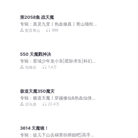
第2058集 战天魔
专辑：
真灵九变丨热血修真丨青山领衔
多人有声剧
988
配音青山
550 天魔戮神决
专辑：
星域少年龙小东|星际求生|科幻冒
险|励志成长
1.4万
咕噜谷
极道天魔350魔灾
专辑：
极道天魔丨穿越修仙&热血仙侠丨
悬疑风多人有声剧
22.4万
叨马澹
3614 天魔镜！
专辑：
徒儿下山去祸害你师姐吧|高手下