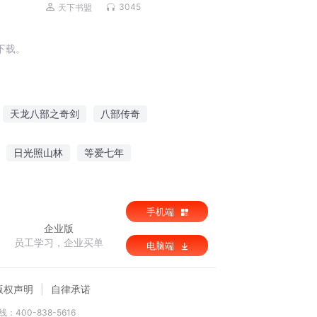
山，我有九个无敌师父
3045
天下书盟
下载。
天龙八部之奇剑
八部传奇
天龙重生八部
八部斗神
八部神龙
日光照山林
等爱七年
圣伦比亚游记
手机端
企业版
员工学习，企业买单
电脑端
版权声明
自律承诺
：400-838-5616