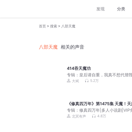
发现
分类
>
>
首页
搜索
八部天魔
八部天魔
相关的声音
414吞天魔功
专辑：
皇后请自重，我真不想代替
下！| 爆笑穿越 | 历史 | 多人有声剧
5.2万
大斌
《修真四万年》第1475集 天魔！
专辑：
修真四万年|多人小说剧|VIP
4.8万
北冥有声