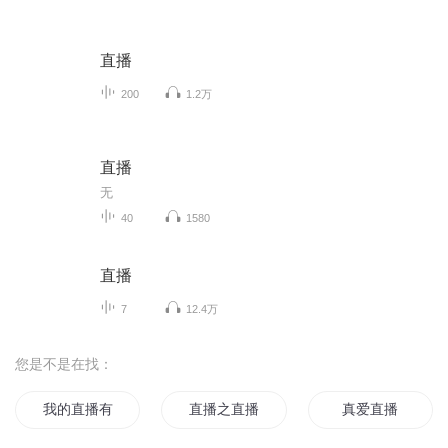
直播
200
1.2万
直播
无
40
1580
直播
7
12.4万
您是不是在找：
我的直播有万界
直播之直播火影
真爱直播