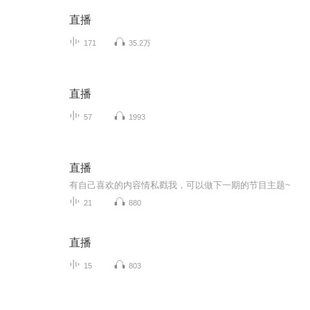
直播
171
35.2万
直播
57
1993
直播
有自己喜欢的内容情私戳我，可以做下一期的节目主题~
21
880
直播
15
803