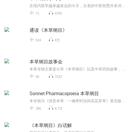
在现代医学越来越发达的今天，古老的中医智慧并未消失，人们对传统中草药依旧充满着热情。
71
4765
通读《本草纲目》
524
8万
本草纲目故事会
本章专辑主要是分享《本草纲目》以及中草药的故事，以听的形式畅享经典。《本草纲目》是明朝医学家李时珍30余年心血的结晶。全书共有190多万字，记载了1892种药物，分成60类。其中374种是李时珍新增加的药物。绘图1100多幅，并附有11000多个药方。它是几千...
56
7223
Sonnet Pharmacopoeia 本草纲目
本专辑为《诗意本草：一掬李时珍的花花草草》英语版。适合本草文化爱好者、诗歌读者与文化探索者收藏，本书包含：365味《本草纲目》核心药物的原创莎士比亚体十四行诗阐释意象、韵律与文化转译的匠心探讨中医哲学与英语诗歌形式的对话中药传统分类与西方诗...
365
8.7万
《本草纲目》白话解