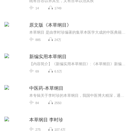
既有百谷以养其生，又有百草以治其疾
14
1749
原文版《本草纲目》
本草纲目 是由李时珍编著的集草本医学大成的中医典籍。在清朝编纂的的《四库全书》中被归类为子部医家书。这本书可以说是集前代本草的大成者，将前代本草中所存在的问题进行了一定的更正，并且添加了一些简单的注解。为后世的医学发展 ...
885
24万
新编实用本草纲目
【内容简介】《新编实用本草纲目》:《本草纲目》新编实用版，以诸版本中最完整的明万历二十一年（1593）年由金陵（今南京）胡承龙刊刻，世称金陵本为蓝本，严格选择目前生活中最常见、最实用的药物加以介绍，以实用的角度讲解，以期受到大众的喜爱，并作为生活中必备的浓缩精华读物。考虑到《本草纲目》其自身特点局限，因此，在内容上，为了更加实用和贴近人民生活，我们在原著的性能、医用价值及实用药方基础上增加了本草今用这一版块，为读者以及广大医学工作者提供更加详实的实用资料。【主播...
69
6.5万
中医药-本草纲目
本专辑关于李时珍的本草纲目，我国中医博大精深，通过本书可以快速了解很多中草药，还有有趣的故事，浅显易懂，适合亲子共读！ 如果有版权等问题，请私信我，感谢大家的关注和支持
84
2550
本草纲目 李时珍
275
107.4万