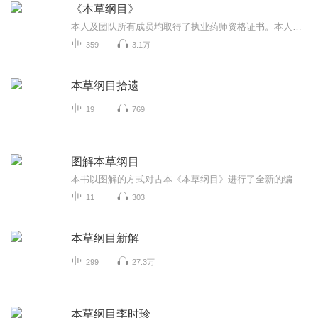
《本草纲目》
本人及团队所有成员均取得了执业药师资格证书。本人取得了中药执业药师和西药执业药师双证。近年来，由于“绿色食品”、“天然药物”的兴起，人类的自我保健意识不断增强，回归自然的愿望也越来越强烈。在此我们的团队愿意一起免费为大家在线指导用药，欢...
359
3.1万
本草纲目拾遗
19
769
图解本草纲目
本书以图解的方式对古本《本草纲目》进行了全新的编写，语言更加生动形象，通俗易懂，符合现代人的阅读习惯。
11
303
本草纲目新解
299
27.3万
本草纲目李时珍