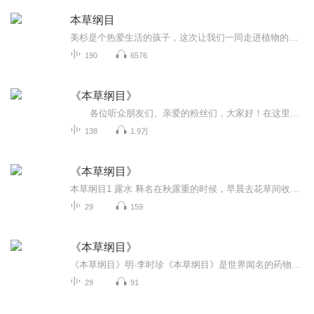
本草纲目
美杉是个热爱生活的孩子，这次让我们一同走进植物的世界，一起了解《本草纲目》。
190
6576
《本草纲目》
各位听众朋友们、亲爱的粉丝们，大家好！在这里，我首先要感谢大家一直以来的支持和鼓励！我的节目虽然都是免费的，但是在做节目上，我一直不断地探索和学习，真心想要把节目做得更好。那么为了更好、更长远和更规范，我和我的团队决定将节目转移到另外一个账号下。为此可能会给大家带来一点小小的不便，在这里我向大家表示歉意。 如果朋友们愿意继续随我一同学习，可关注另一个账号：287730426，287730426，昵称是“执业药师大山”（通过搜索账号和昵称来找到我...
138
1.9万
《本草纲目》
本草纲目1 露水 释名在秋露重的时候，早晨去花草间收取。 气味甘、平、无毒。 主治主治：用以煎煮润肺杀虫的药剂，或把治疗疥癣、虫癞的散剂调成外敷药，可以增强疗效。 白花露：止消渴。 百花露：能令皮肤健好。 柏叶露、菖蒲露：每天早晨洗眼睛，...
29
159
《本草纲目》
《本草纲目》明·李时珍《本草纲目》是世界闻名的药物学巨著。全书52卷，载药1892种，方一万余首，插图一千多幅，为明代万历以前本草集大成之作。该书从明万历二十一年问世以来，国内辗转翻刻六十余次。明以后大多数本草著作均以此书为资料渊薮。此外，该...
29
91