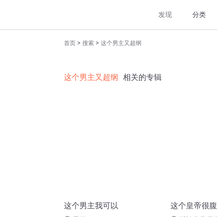
发现
分类
>
>
首页
搜索
这个男主又超纲
这个男主又超纲
相关的专辑
这个男主我可以
这个皇帝很腹