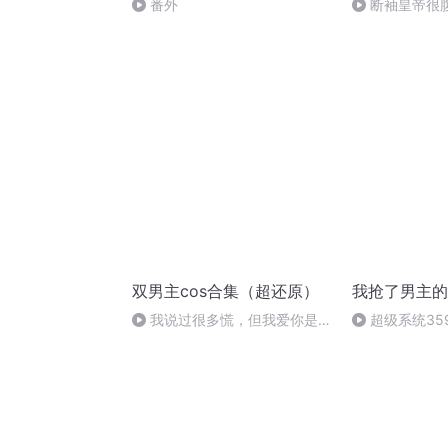
番外
断袖皇帝很腹
双男主cos合集（超还原）
我抢了男主的
我说过很多慌，但我爱你是真
超级系统35
的