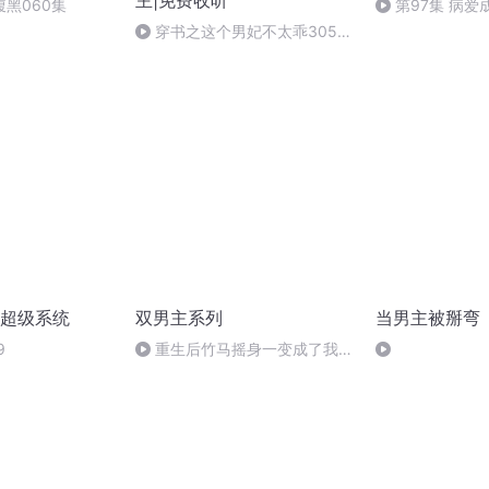
主|免费收听
黑060集
第97集 病
甜（四）
穿书之这个男妃不太乖305集
番外：现代再相遇4【完美收
官】
超级系统
双男主系列
当男主被掰弯
9
重生后竹马摇身一变成了我的
暗恋对象--第四集