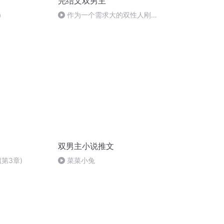
完结文双男主
）
作为一个需求大的双性人刚嫁
给联姻丈夫爽吃几天他哥就告诉
我一个消息我老公意外去世了
双男主小说推文
第3章)
菜菜小兔