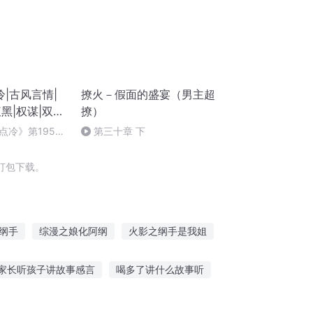
|古风言情|
撩火－假面的盛宴（男主超
腹黑|权谋|双男
撩）
免费多播
点冷》第195集
第三十章 下
完）
打包下载。
纲手
综漫之娘化阿纲
火影之纲手是我姐
超纲了
最强冥帝之一纸大纲
医神大纲
家长听孩子讲故事感言
喝多了讲什么故事听
听依兰爱情故事 哭
裤子养成故事在线听