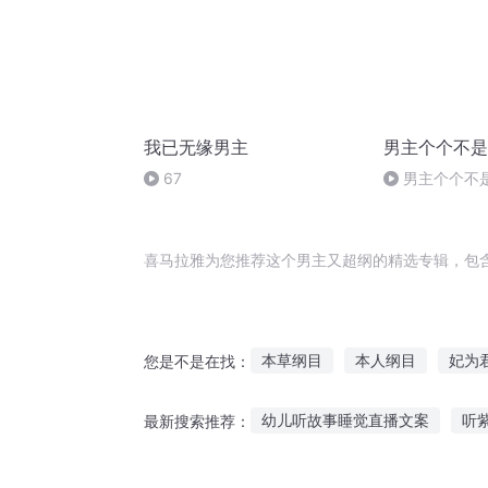
我已无缘男主
男主个个不是
67
男主个个不是
结局
喜马拉雅为您推荐这个男主又超纲的精选专辑，包
本草纲目
本人纲目
妃为
您是不是在找：
开局被纲手收养
武纲长存
幼儿听故事睡觉直播文案
听
最新搜索推荐：
红楼之夫纲为正
本草纲目传
聋哑骑手故事在线听
怎么分