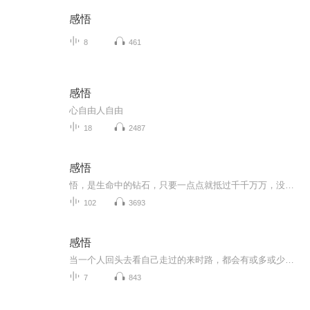
感悟
8
461
感悟
心自由人自由
18
2487
感悟
悟，是生命中的钻石，只要一点点就抵过千千万万，没有悟，人就沦为一架只会工作的机器。一切成就都是用心悟得。
102
3693
感悟
当一个人回头去看自己走过的来时路，都会有或多或少的感慨和领悟，希望这份领悟能引领自己还没有走过的未来少一些遗憾
7
843