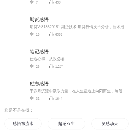
7
438
期货感悟
期货V:813620181 期货技术 期货行情技术分析，技术指导，期货交易系统的建立，期货思路的构建！帮助每一位投资者建立正确的投资思路，设计正确的期货交易系统，帮助每一位学员在期货市场快速解决问题！减少学习成本，少走弯路，祝朋友们交易愉快，投资成功！！
16
6353
笔记感悟
仕途心得，从政必读
28
1.2万
励志感悟
于岁月沉淀中汲取力量，在人生征途上向阳而生，每段感悟都藏着照亮前路的光。
31
1644
您是不是在找：
感悟东流水
超感双生
笑感动天