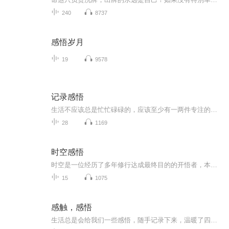
240
8737
感悟岁月
19
9578
记录感悟
生活不应该总是忙忙碌碌的，应该至少有一两件专注的事情可做，自我积累的事情，能分享并对他人有帮助的…………
28
1169
时空感悟
时空是一位经历了多年修行达成最终目的的开悟者，本专辑收录了部分他在修行的过程中所留下的文字 。这些文字涉及到家庭、生活、情感、婚姻、教育、道德、社会、宗教、哲学等许许多多的内容，通过这些文字可以让我们看到各种问题产生的原因，以及我们身处的这个世界的奥秘。
15
1075
感触，感悟
生活总是会给我们一些感悟，随手记录下来，温暖了四季。