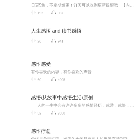
日更5集，不定期爆更！订阅可以收到更新提醒哦~ 【内容简介】 世界上最伟大的是父母，最能千的也是父母。尽管如此，父母有些事能为你做。有些事却不能为你做。父母能给予你生命，但不能替你生活。父母能教你许多东西，但不能强迫你学习。父母能指导你...
192
937
人生感悟 and 读书感悟
20
941
感悟感受
有你喜欢的内容，有你喜欢的声音…
60
4995
感悟/从故事中感悟生活/原创
人的一生中会有许许多多的感情经历，或爱，或恨，或喜，或忧，或悲伤，或愤怒。不要嫌弃爱少，也不要抱怨恨多，不要沉浸于喜悦，更不要放不下哀伤。因为它们，是我们生活中必不可少的调味料······ 这是灯笼原创的情感生活类节目，亲们如果喜欢别忘记订阅啊，只有订阅了才可以找到哦！灯笼谢谢亲们的支持和鼓励，谢谢大家！
52
7058
感悟疗愈
命运只负责洗牌，出牌的永远是自己！如果没有特别幸运，那就请特别的努力；如果有幸特别幸运，那就请真诚对待加倍珍惜！