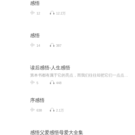
感悟
12
12.2万
感悟
14
387
读后感悟-人生感悟
第本书都有属于它的亮点，而我们往往却把它们一点点忽略掉，你相信在最平凡的生活中也有大智慧吗？参与进来我们一起聊聊人生，聊聊你的感悟吧。
5
448
序感悟
638
2.1万
感悟父爱感悟母爱大全集