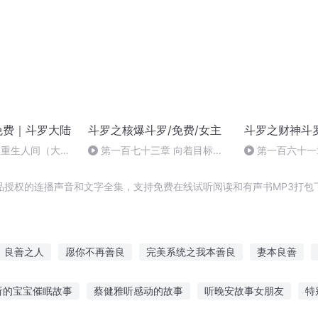
I免费｜斗罗大陆
斗罗之核爆斗罗/免费/女主
斗罗之财神斗罗
：重生人间（大结
第一百七十三章 向着目标前
第一百六十一
进
品授权的连播声音和文字全集，支持免费在线试听阅读和有声书MP3打包
良善之人
愿你不再善良
完美系统之我本善良
妻本良善
善良的皇者
善良的怪物们
善良杀神
善良的了凡
善良
听的宝宝催眠故事
蔡健雅听感动的故事
听晚安故事女朋友
特
善良的强盗