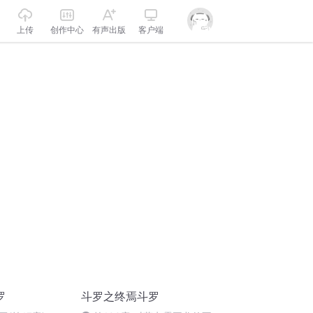
上传
创作中心
有声出版
客户端
罗
斗罗之终焉斗罗