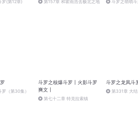
罗(第12章)
第157章 和霍雨浩去极北之地
斗罗之萌萌斗罗
罗
斗罗之核爆斗罗丨火影斗罗
斗罗之龙凤斗
爽文丨
斗罗（第30集）
第331章 大
第七十二章 特克拉索镇