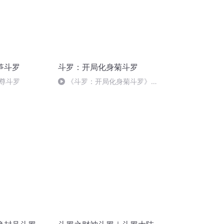
笋斗罗
斗罗：开局化身菊斗罗
尊斗罗
《斗罗：开局化身菊斗罗》第
13章[凌羽被暗算]