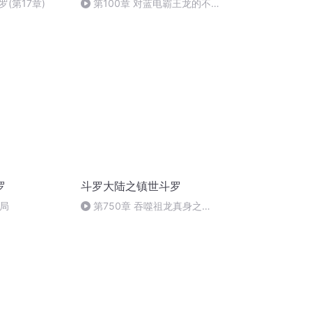
(第17章)
第100章 对蓝电霸王龙的不
屑
罗
斗罗大陆之镇世斗罗
结局
第750章 吞噬祖龙真身之
威，一切落幕！（大结局）