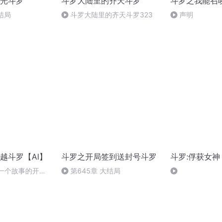
光斗罗
斗罗大陆里的齐天斗罗
斗罗之我能召
结局
斗罗大陆里的齐天斗罗323
声明
越斗罗【AI】
斗罗之开局签到送封号斗罗
斗罗:俘获女
另一个故事的开始
第645章 大结局