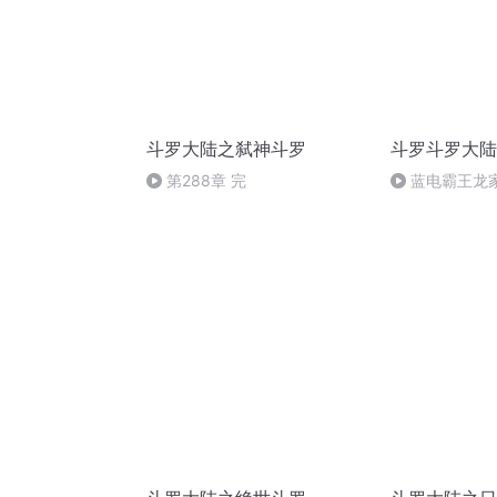
斗罗大陆之弑神斗罗
斗罗斗罗大陆
第288章 完
蓝电霸王龙