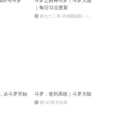
唤封号斗罗
斗罗之财神斗罗｜斗罗大陆
｜每日12点更新
第九十二章-武魂殿战队（求
订阅点赞评论）
神，从斗罗开始
斗罗：签到系统｜斗罗大陆
第141章大结局