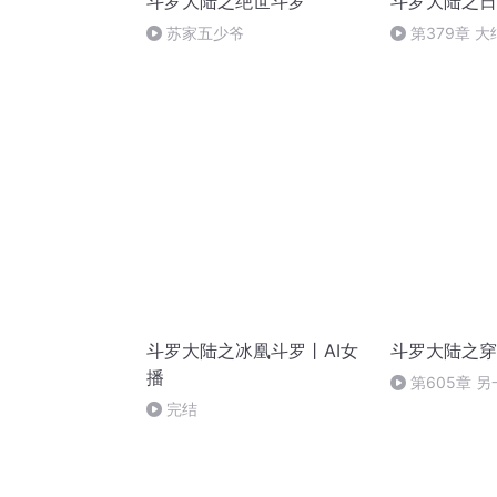
斗罗大陆之绝世斗罗
斗罗大陆之日
苏家五少爷
第379章 大
斗罗大陆之冰凰斗罗丨AI女
斗罗大陆之穿
播
第605章 
【全剧终】
完结