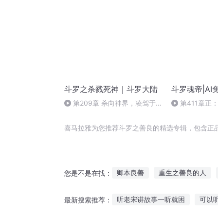
斗罗之杀戮死神｜斗罗大陆
斗罗魂帝|A
第209章 杀向神界，凌驾于
第411章正
众神之上《完》
局）
喜马拉雅为您推荐斗罗之善良的精选专辑，包含正
卿本良善
重生之善良的人
您是不是在找：
这个魔头很善良
善良的好人
听老宋讲故事一听就困
可以
最新搜索推荐：
我本善良之崛起
善良的世界