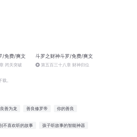
/免费/爽文
斗罗之财神斗罗/免费/爽文
章 闭关突破
第五百三十八章 财神归位
下载。
良善为龙
善良修罗帝
你的善良
的妖怪
这个仙人很善良
别不喜欢听的故事
孩子听故事的智能神器