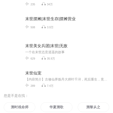
235
34万
末世摆摊|末世生存|摆摊营业
508
3.9万
末世美女兵团|末世|无敌
一个在末世恣意逍遥的故事
629
35.9万
末世仙宠
【内容简介】古修仙界炼丹大师叶千浔，死后重生，竟来到了百万年后的末世，外星物种入侵，丧尸横行，人类面临生存危机。她只想在夹缝中求生，却不想捡到了一颗蛋，这颗蛋的祖先比曾经的自己还要老，那是距今数亿万年的暴龙妖兽！在灵气稀薄的末世，这只“...
289
7.4万
您是不是在找：
溯时戏命师
华夏溯歌
溯黎从之