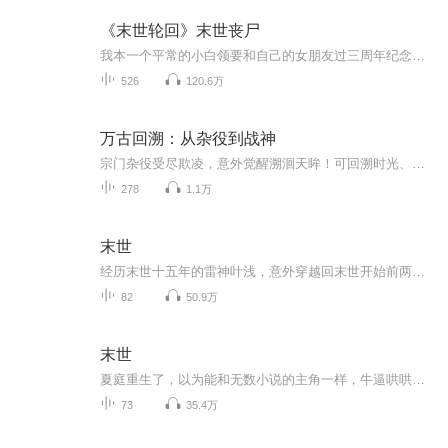
《末世轮回》末世丧尸
我本一个平常的小白领要和自己的女朋友过三周年纪念日，无奈那件事情将我们分开，我在末世挣扎着生存下去又是一件件事情将我和伙伴分开，我简直就是衰神附体了，于是我从一个普通人变成人人害怕的杀神！被通缉五百亿那又如何？何惧，我乃宇宙之主 （本书不...
526
120.6万
万古回溯：从杂役到战神
宗门杂役受尽欺凌，意外觉醒溯洄天眸！可回溯时光、看破破绽、悟上古剑法、提纯废丹灵力。从底层杂役一路打脸天骄、破宗门阴谋、觉醒战神血脉，逆袭横扫仙魔三界！
278
1.1万
末世
经历末世十五年的雷神叶浅，意外穿越回末世开始前两天。这一次，她不会再留遗憾，她要回到自己的祖国，与自己的父母在一起，哪怕是末世来临。她与战友们又要如何在这末世中，寻求一片净土？保护父母一生平安？本文一对一，男女双强，身心干净！
82
50.9万
末世
夏庭重生了，以为能和无数小说的主角一样，牛逼哄哄的虐死渣男，斗败小三，修个法术，横行末世。 然而，理想是霸气攻，现在永远特么是渣受，末世开始没几天就碰到个不要脸的臭流氓。夏庭仰天竖中指，特么让劳资重生回来就是被流氓骑压的吗？！！！ 雷少恒...
73
35.4万