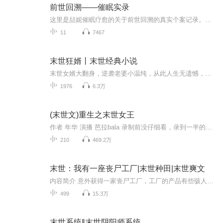
前世回溯——催眠实录
这里是喆妮催眠疗愈的关于前世回溯的真实个案记录。文字记录可见 公众号：喆妮催眠疗愈预约前世回溯催眠，请联络微信号：dancinginthesky ，请注明“催眠” 。
11
7467
末世狂婿丨末世经典小说
末世女婿大翻身，逆袭老婆小温纯，从此人生无遗憾，危途上路有良人......
1976
6.3万
(末世文)重生之末世女王
作者 年华 演播 芭拉bala 录制前没仔细看，录到一半的时候突然发现，年华的（重生之末世极品空间）跟这本小说，除了名字不一样，其他的都一毛一样，不过都是一个作者的，我也不知道是咋回事，凑合着听吧。。。。 末日血腥,满地狼藉,危机四伏,丧尸席卷全世界,为了生存,她苟且偷生,却不料被渣男一脚踹进丧尸群,待她再次睁开眼,竟然重生在末世前,还意外得到逆天的异能空间,再次面对末世,就看她怎么带着极品空间去灭丧尸,建立自己的军队冲破末世的黎明……
210
469.2万
末世：我有一座丧尸工厂|末世种田|末世爽文
内容简介 意外获得一家丧尸工厂，工厂的产品有些骇人听闻。产品琳琅满目：丧尸、舔食者、地狱犬、暴君、追击者、暴君 T002型、肉盾、裁决者、母体……制造出来，指挥它们，为你攻城掠地，将末世里的财富变成你的小金库？一列列的丧尸，它们全副武装，如同...
499
15.3万
末世系统‖末世阴阳师系统