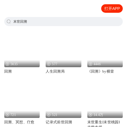
打开APP
末世回溯
5635
577
4446
回溯
人生回溯局
《回溯》by横壹
721
521
14.4万
回溯、冥想、疗愈
记录式前世回溯
末世重生I末世桃园I