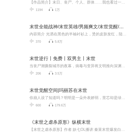
【作品简介】末日、丧尸、个人、群体……我也看过一些末日题材的小说，咋说呢，总是觉得不太合情理，不太合乎逻辑。有人说科幻就别要逻辑了，太较真就不好看了。确实，包括很多好莱坞大片不是一样没啥逻辑嘛。但我就是看不惯啊，总觉得在合乎常识、贴近逻...
1194
1万
末世全能战神/末世英雄/男频爽文/末世觉醒/战神
内容简介 光洒在黑色的半袖衬衫上，烫的皮肤发红，陆风骑着电动车行驶在炙热的马路上。 奇怪的是此时正是中午，马路上连一辆车，一个人影都没有，整个E市都安静的只有微弱的风声和陆丰登自行车的声音。 早在一个月以前，全世界60亿人一夜死亡百分之99以上
370
5.8万
末世逆行丨免费丨双男主丨末世
当丧尸潮撕裂城市的夜幕，病毒与变异将文明推向深渊。这一次，他遇见了那个改变命运的男人。
206
3.5万
末世觉醒空间|玛丽苏在末世
你崩人设了知道吗？明明是一朵外表娇弱，里芯却是绿色的小白花。在末世来临之际，她穿成了白莲花女配，还绑定了个在作死道路上的系统，迫不得已，怕死的她只好加满武力值，变身大魔王。好吧，这是一个绿茶白莲变末世女神的故事。
600
179.6万
《末世之虐杀原形》纵横末世
【末世之虐杀原形】作者:妖七OL播讲:秦茉末世爆发白领张墨获得虐杀专属系统～（第二卷开播）一二级普通丧尸随手拍飞～（丧尸要不要面子啦～）利刃利爪重锤护盾铠甲……都收集齐全了～hiahiahia～虐杀游戏里的技能都收集完毕了，完美存档。哎哎哎?不是这出...