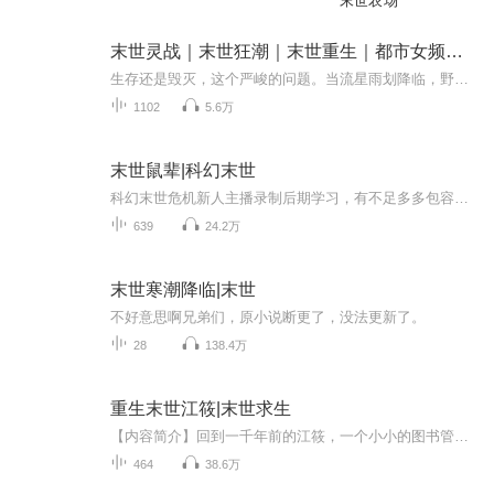
末世农场
末世灵战｜末世狂潮｜末世重生｜都市女频｜末世求生
生存还是毁灭，这个严峻的问题。当流星雨划降临，野兽横行，巨型昆虫肆虐，植物狂暴生长。人类的生存生存该如何去何从？
1102
5.6万
末世鼠辈|科幻末世
科幻末世危机新人主播录制后期学习，有不足多多包容支持，音频仅供交流学习使用。【内容简介】末日、丧尸、个人、群体……我也看过一些末日题材的小说，咋说呢，总是觉得不太合情理，不太合乎逻辑。有人说科幻就别要逻辑了，太较真就不好看了。确实，包括...
639
24.2万
末世寒潮降临|末世
不好意思啊兄弟们，原小说断更了，没法更新了。
28
138.4万
重生末世江筱|末世求生
【内容简介】回到一千年前的江筱，一个小小的图书管理员，面临着在这世界，人类被挤下了食物链的最顶端的事实，必须想尽办法活下去。就是一个没有大志向的宅女在末世纪元生活下去的求生故事。【作者/主播简介】作者：宅四MM，网络小说作家。主播：点点传媒...
464
38.6万