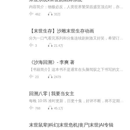
内容简介：物极必反，人类世界繁荣昌盛至顶点时，亦是破灭降临之时。 丧尸出现，异兽降临，高纬度位面融合，人类一夜之间从生物链顶端跌落，城市家园被吃人的丧尸占领，野外盘踞着各种强大的怪物，人类已无栖身之地。 黄泉，一名普通的工作者，却在绝望时...
462
33万
【末世生存】沙雕末世生存动画
分为一口气看完系列和分集连续剧刺激又好笑，希望订阅量破百，播放量破万点赞加关注，永远不迷路
3
21.4万
《沙海回溯》- 李爽 著
【书籍简介】这本书不是通常在头脑驾驭之下书写的文本，而是一位具有传奇经历、跌宕人生的女性艺术家，以她一片赤城之心，用自己为艺术创作的道场，以世界为生活试验的舞台，所呈现的生命艺术之歌。这本书处处显示出的天赋与灵犀，是她不修而成的能量外溢...
23
2479
回溯八零 | 我要当女主
每晚 10:05 准时更新，日更十集，好评不断，将不定期加更回馈！顾雨濛意外地进入了一部被称为极品年代文的小说世界。原本，她的角色是一个被命运摆弄、性格软弱的炮灰女配，在生活中饱受家人和同事的欺凌，遭遇了许多不幸。但顾雨濛并不甘心这样的命运，她...
768
45.1万
末世鼠辈|科幻|末世危机|丧尸|末世|AI专辑