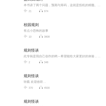
本书讲了两个问题，预期与筹码，这就是投机的精髓。你看这本书的目的是为了成长，而不是为了坐享其成
21
974
校园规则
有点小恐怖的故事
10
3808
规则怪谈
此专辑是我自己创作的哟～希望能给大家更好的体验，有什么意见都可以提出，我会制作各种各样的规则，怪谈如下：1.睡觉规则怪谈2.吃饭规则怪谈3.家庭生存守则4.……………以上就是我创作的规则怪谈大致内容，可以给大家娱乐放松，看完他之后思考力可以提升...
2
348
规则怪谈
转载 欢迎收听…
370
4500
规则怪谈