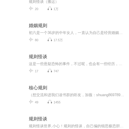
规则怪谈（搬运）
20
1万
婚姻规则
初六是一个36岁的中年女人，一直认为自己是经营婚姻的高手，一直认为自己是世界上最幸福的主妇。而丈夫突然向她提出离婚，而且态度无比坚定。为了拯救自己的婚姻，她费劲心机，使出各种招术。她那么那么努力，生活却把她推向更深的绝望，丈夫开始以暴力逼迫她，14岁的女儿怀孕、堕落，母亲患重病去世……生活就像一面突然倒塌下来的墙，把她压在下面。她痛苦万分、惊慌失措，却无处可逃……
80
17.5万
规则怪谈
这是一些悬疑恐怖的事件，不过呢，也会有一些经历，不像是只说规则的，不然就会特别短的，哈哈哈哈哈哈哈哈哈，不过不要在晚上听，有可能会被吓死，最好呢，不要听那个整蛊配乐那集，不然在晚上听，真有可能会被吓死
17
747
核心规则
（想交流和进我们读书群的听友，加薇：shuang869789，请注明是通过什么途径了解到的播音）真正的财务自由是什么？ 财务自由，就是当你不工作的时候，也不必为金钱发愁，因为你有其他渠道的现金收入。当工作不再是获得金钱的唯一手段时，你便自由了。可以有...
49
1455
规则怪谈
规则怪谈世界,小心！规则的怪谈，自己编的细思极恐胆小，切勿进入!!!更新频率不确定，本人后面会解答