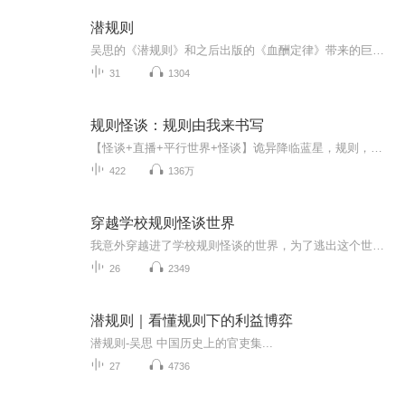
潜规则
吴思的《潜规则》和之后出版的《血酬定律》带来的巨大影响，已不仅仅限于阅读界，也不限于文化思想界，而且对转型期的中国社会产生的深度影响，亦可将两本书看成这个时期的中国人感悟历史观察现实的坐标。—南方都市报
31
1304
规则怪谈：规则由我来书写
【怪谈+直播+平行世界+怪谈】诡异降临蓝星，规则，成为人类与不可言说最后的博弈点。各国选出的“天选者”进入诡异世界，成功破解将该国本轮怪谈消失。规定时间内挑战失败的，则怪谈降临该国。自认废物作者的尹竹，被选入规则怪谈中，代表龙国出征。规则有...
422
136万
穿越学校规则怪谈世界
我意外穿越进了学校规则怪谈的世界，为了逃出这个世界，我开始了一场惊天动地的大冒险…
26
2349
潜规则｜看懂规则下的利益博弈
潜规则-吴思 中国历史上的官吏集...
27
4736