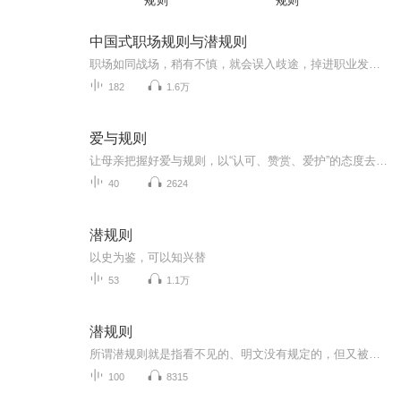
规则
规则
中国式职场规则与潜规则
职场如同战场，稍有不慎，就会误入歧途，掉进职业发展的陷阱，要想进军职场，必先悟透职场规则，要想在职场中有所作为，就要悟透职场潜规则，只有悟透职场规则与潜规则，才能做到知己知彼，运筹帷幄，从而决胜与职场职场黄金法则：一：不管你身处何处，处...
182
1.6万
爱与规则
让母亲把握好爱与规则，以“认可、赞赏、爱护”的态度去培养孩子。 母亲的心也将与孩子共同成长、相知相通，从而构筑起母子之间的信赖关系。
40
2624
潜规则
以史为鉴，可以知兴替
53
1.1万
潜规则
所谓潜规则就是指看不见的、明文没有规定的，但又被人们广没认同起实际作用的一种规则
100
8315