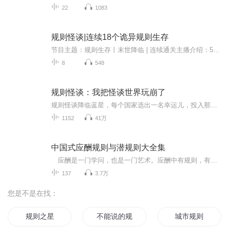
22
1083
规则怪谈|连续18个诡异规则生存
节目主题：规则生存丨末世降临 | 连续通关主播介绍：5年+喜马拉雅经验，这是主播自主播出的第4部专辑更新频率：一周两更大家好啊，欢迎大家收听本专辑，这是我们创作团队自主播出的专辑，欢迎点赞，评价，转发，投月票，关注。不喜勿喷，谢谢大家！作者:武...
8
548
规则怪谈：我把怪谈世界玩崩了
规则怪谈降临蓝星，每个国家选出一名幸运儿，投入那魔幻世界的深渊，生死悬于一线。选手殒命，则本国劫数垂垂而至，噩运如影随形。通关者则将国运翻转，百姓享福无边。偶然之中，苏晨被抽中，踏入了那恐怖动物园的幽深幽深（原创之物，非触手笔下）。1、若...
1152
41万
中国式应酬规则与潜规则大全集
应酬是一门学问，也是一门艺术。应酬中有规则，有方法，有技巧；讲策略，讲心机，讲变通。会应酬，大困难也迎刃而解；不会应酬，小问题也焦头烂额。 应酬是一门学问，也是一门艺术。应酬中有规则，有方法，有技巧；讲策略，讲心机，讲变通。会应酬，大困难也迎刃而解；不会应酬，小问题也焦头烂额。 应酬是一门学问，也是一门艺术。应酬中有规则，有方法，有技巧；讲策略，讲心机，讲变通。会应酬，大困难也迎刃而解；不会应酬，小问题也焦头烂额。 应酬是一门学问，也是一门艺术。应酬中有规则，有方法，有技巧；讲策略，讲心机，讲变通。会应酬，大困难也迎刃而解；不会应酬，小问题也焦头烂额。
137
3.7万
您是不是在找：
规则之星
不能说的规则
城市规则