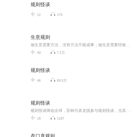
规则怪谈
12
170
生意规则
做生意需要方法，没有方法不能成事；做生意需要经验，没有经验难以立足。变的是环境，不变的是规则。这本《生意规则》，正是总结商场智慧，归纳经商法则，为每个在商海中打拼的商家提供成功的帮助与借鉴的一部新著。
49
7.1万
规则怪谈
46
69.5万
规则怪谈
规则怪谈降临全球，苏林代表龙国参与规则怪谈，当其他选中者都在瑟瑟发抖时，他却悠哉悠哉的过着度假，“哼，就诡异，一个大逼兜解决！”龙国高层大为震惊
18
1187
盘口真规则