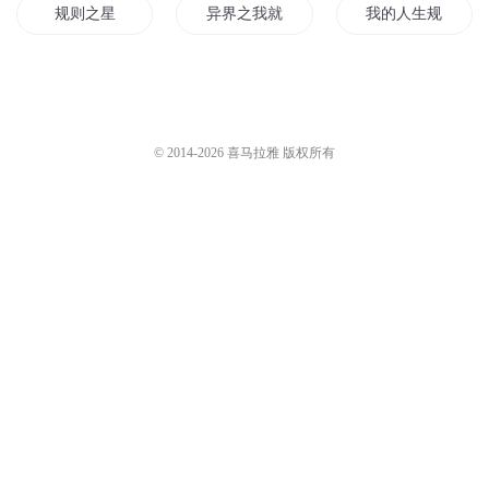
规则之星
异界之我就是规则
我的人生规划
规则无限
城市规则
规则之界
超神规则
生命规划师
强者规则
© 2014-
2026
喜马拉雅 版权所有
规则系统
规则神龙
三界规划师
末世规则
超级规则空间系统
子规子归
天地无规
明末规则