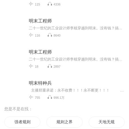
115
4336
明末工程师
二十一世纪的工业设计师李植穿越到明末。没有钱？搞个飞梭织布机来，立刻赚到盆满钵满。不习惯明末的差劲卫生？发明个肥皂牙膏来让明朝洗得焕然一新！农民起义？乱世人命贱如狗？水泥混凝土的棱堡保护您的生命安全！满清南下生灵涂炭？在我的来复枪前面，哪个敢说一个不字？我大炮的射程之内！全是我汉人的土地！...
116
8640
明末工程师
二十一世纪的工业设计师李植穿越到明末。没有钱？搞个飞梭织布机来，立刻赚到盆满钵满。不习惯明末的差劲卫生？发明个肥皂牙膏来让明朝洗得焕然一新！农民起义？乱世人命贱如狗？水泥混凝土的棱堡保护您的生命安全！满清南下生灵涂炭？在我的来复枪前面，...
18
2897
明末特种兵
主播郑重承诺：永不收费！！！永不断更！！！ 穿越到了崇祯十一年，这一年满洲铁骑磨刀霍霍，起义军遍地狼烟，朝堂上勾心斗角，大明朝已经烂到了根里。特种兵袁笑在执行任务时机缘巧合来到了乱世，依靠着机智与聪明，游走于各方势力的中间，左右逢源，在险象丛生之中，一步步迈向了人生的巅峰。慑服贵族豪强与关内，逐杀满洲于关外，收服李闯与河洛，动兵戈于美洲。看我袁笑，挥挥衣袖，就让整个世界都变成汉人的牧场！李自成不服，那就七擒七纵！满洲人不服，那就将你们全部都赶紧寒冷的西伯利...
755
996.1万
您是不是在找：
强者规则
规则之界
天地无规