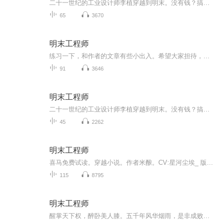
二十一世纪的工业设计师李植穿越到明末。没有钱？搞个飞梭织布机来，立赚到盆满钵满。不习惯明末的差劲卫生？发明个肥皂牙膏来让明朝洗得焕然一新！农民起义？乱世人命如狗？水泥混凝土的棱堡保护您的生命安全！满清南下生灵涂炭？在我的来复枪前面，哪个...
65
3670
明末工程师
练习一下，和作者的文章有些小出入。希望大家担待，抱拳了。穿越者李植从一无所有的呆傻到挥手之间就让敌人胆寒的英雄。在这之间的艰辛历程
91
3646
明末工程师
二十一世纪的工业设计师李植穿越到明末。没有钱？搞个飞梭织布机来，立刻赚到盆满钵满。不习惯明末的差劲卫生？发明个肥皂牙膏来让明朝洗得焕然一新！农民起义？乱世人命贱如狗？水泥混凝土的棱堡保护您的生命安全！满清南下生灵涂炭？在我的来复枪前面，哪个敢说一个不字？我大炮的射程之内！全是我汉人的土地！
45
2262
明末工程师
喜马免费试读。穿越小说。作者米酿。CV:星河尘埃_ 版权允许内已全部录制结束啦～撒花～欢迎大家的点赞，评论，评分，订阅，转发。后续会有新的练习专辑以及整本专辑上线，让我们下个专辑见～爱你们～
115
8795
明末工程师
醒掌天下权，醉卧美人膝。五千年风华烟雨，是非成败转头空。长文朗读，明末工程师。欢迎收听有月照青苔朗读的《明末工程师》，文章很长，也是对我的挑战，加油