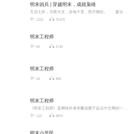
明末凶兵 | 穿越明末，成就枭雄
天启七年，天降大灾，赤地千里，民不聊生。 蒙古袭边，后金崛起，流寇四窜，大明风雨飘摇。 这一年，一个灵魂穿越而来，成为宣府暗庄堡一名凶狠的卫所小兵。 他起于微末，血战北地，促进贸易，建强军，讨蒙古各部，血战后金，征伐流寇。 一场...
1215
75.6万
明末工程师
64
2730
明末工程师
19
905
明末工程师
《明末工程师》是网络作者米酿连载于起点中文网的一部穿越历史小说，内容轻松幽默，贴近生活，畅享爽文，故事内容简介：二十一世纪的工业设计师李植穿越到明末。没有钱？搞个飞梭织布机来，立刻赚到盆满钵满。不习惯明末的差劲卫生？发明个肥皂牙膏来让明朝洗得焕然一新！农民起义？乱世人命贱如狗？水泥混凝土的棱堡保护您的生命安全！满清南下生灵涂炭？在我的来复枪前面，哪个敢说一个不字？我大炮的射程之内！全是我汉人的土地！
113
5874
明末小平民