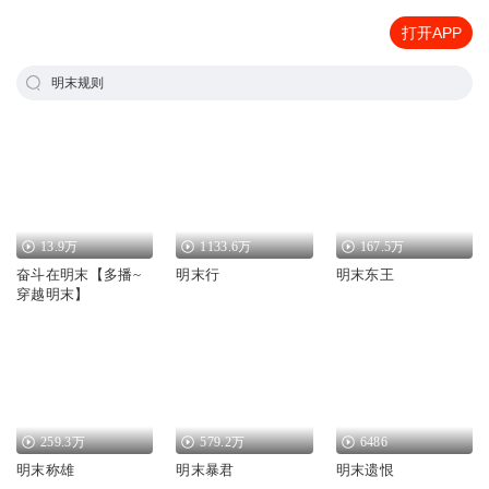
打开APP
明末规则
13.9万
1133.6万
167.5万
奋斗在明末【多播~
明末行
明末东王
穿越明末】
259.3万
579.2万
6486
明末称雄
明末暴君
明末遗恨