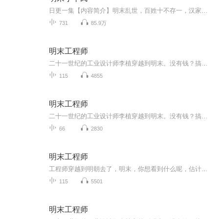
日更一集【内容简介】明末乱世，百姓十不存一，汉家衣冠断绝，一个现代个体户穿越而来，为活命、为亲人、为了心底的执念，他要逆天改命，只为了心中理想的桃园，那五千年的传承。【作者/主播简介】作者：老白猪，网络小说作家。主播：李佳豪【购买须知】1...
731
85.9万
明末工程师
二十一世纪的工业设计师李植穿越到明末。没有钱？搞个飞梭织布机来，立刻赚到盆满钵满。不习惯明末的差劲卫生？发明个肥皂牙膏来让明朝洗得焕然一新！农民起义？乱世人命贱如狗？水泥混凝土的棱堡保护您的生命安全！满清南下生灵涂炭？在我的来复枪前面，...
115
4855
明末工程师
二十一世纪的工业设计师李植穿越到明末。没有钱？搞个飞梭织布机来，立刻赚到盆满钵满。不习惯明末的差劲卫生？发明个肥皂牙膏来让明朝洗得焕然一新！农民起义？乱世人命贱如狗？水泥混凝土的棱堡保护您的生命安全！满清南下生灵涂炭？在我的来复枪前面，哪个敢说一个不字？我大炮的射程之内！全是我汉人的土地！
66
2830
明末工程师
工程师穿越到明朝去了，明末，你想看到什么呢，估计武力爆表行侠仗义小身板够呛，运筹帷幄决胜千里之外估计干不过熟读兵书的古人；但是我们工程师的常规操作就可以搅动一方云雨了。想知道他都干了啥让古人掉下巴的事不，来听听呗
115
5501
明末工程师