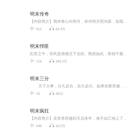
明末传奇
【内容简介】我本将心向明月，奈何明月照沟渠，知我者谓我心忧，不知我者谓我何求。崇祯年间，随波逐流无路，乱世逼人反。且看现代人郑勋睿穿越明末的求生之路。三分历史，七分想象，乱世英雄录。【作者/主播简介】作者：风中的失落，网络小说作家，代表作...
612
64.4万
明末悍匪
乱世之中，良民是很难活下去的。既然如此，那就干脆做个土匪吧！
119
349.2万
明末三分
天下大事，分久必合，合久必分。如果你要穿越，你会回到什么时代，有太多的明末故事我们都很熟悉。接下来我们将走进明末的江湖。小冰河时代，崇祯困局，大顺与大西，吴三桂、皇太极一个个鲜活的姓名，一个个身边的故事。 崇祯是一个非常勤奋的皇帝，每天工作十四到十六个小时，为什么仍不能挽救明朝，怎样的心灰意冷，才令这样一个皇帝上吊自缢。如果穿越成崇祯，你是会怎么处理他面的困局？ 明末最伟大的战略家孙承宗，那个最受争议的袁崇焕，勇猛忠义的卢象升，皇太...
33
5613
明末疯狂
【内容简介】吴世恭穿越到天启末年，身不由己地上了魏忠贤这条破船。在明末，朝廷内有党争，外有造反。疆域边，后金兵虎视眈眈的恶劣环境中，他不懂历史进程搞投机；不会发明创造金手指；没有王霸之气英雄投；不能剽窃诗词骗佳人。他在崇祯上台以后如何自...
548
20.5万