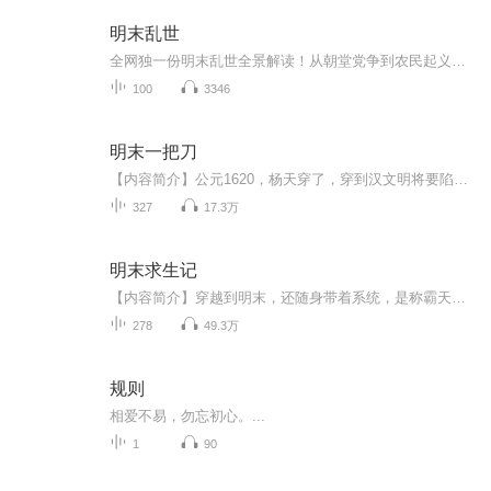
明末乱世
全网独一份明末乱世全景解读！从朝堂党争到农民起义，从辽东烽火到江南悲歌，内政权谋、战场厮杀、地理博弈、谍战暗斗全给你扒得明明白白！当年朱元璋白手起家推翻元朝，建立起享国二百七十六年的大明王朝，谁曾想二百多年后，朱明江山竟一步步滑向万丈深...
100
3346
明末一把刀
【内容简介】公元1620，杨天穿了，穿到汉文明将要陷入三百年黑暗时期的混乱时代，一开始他只想活下去，可这狗日的世道不让他好好活，人多少是自私的，他得好好活下去，慢慢的，他有了野心，鞑子，建奴，补药碧莲的岛国，不破不立，烂到根子里的朝堂，且看...
327
17.3万
明末求生记
【内容简介】穿越到明末，还随身带着系统，是称霸天下好呢？还是笑傲江湖？呃，少年，赤贫的你，先确立一个小目标如何？比如，在这个年复一年充斥着天灾、民变、外族寇掠的乱世生存下来？然后活着，堂堂正正地活着，不弯腰、不屈膝地活着。【作者/主播简介...
278
49.3万
规则
相爱不易，勿忘初心。...
1
90