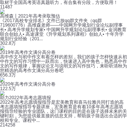
取材于全国高考英语真题听力，有合集有分段，方便取用！
11
487
高维森丨2021年高考录取预估
《2017高校专业排名》文件已放qq群文件夹（qq群
719600776）高维森老师——中国网升学规划行业论坛副理事
长• 高考升学规划专家• 中国网升学规划论坛副理事长• 金润教育
联合创始人• 高途课堂《升学规划系列课程》创始人• 十年升学
规划行业经验（201...
30
2.8万
2019年高考作文满分高分卷
高中作文与初中作文有着怎样的差别，我们的孩子怎样快速从初
中作文的写作习惯中一跃而出，快速进入高中角色，熟悉高中作
文的写作规律，掌握议论文与说明文的写作技巧，来听听清秋为
您精选的高考作文满分高分卷吧
65
6.3万
2020年高考作文满分高分卷
12
2.5万
助力2022年高考志愿填报
2022年高考志愿填报指导是宏美教育和喜马拉雅共同打造的高
考志愿填报指导专题讲座，宏美教育是有着10多年高考志愿填
报指导经验的专业团队，这门课程的目的是在孩子选择未来的关
键时刻，为您提供最直接的信息支持，帮助孩子筛选出合适的学
校和专业。课程中...
21
4258