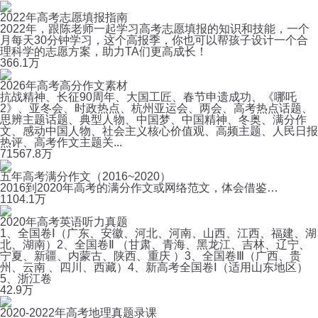
2022年高考志愿填报指南
2022年，跟陈老师一起学习高考志愿填报的知识和技能，一个
月每天30分钟学习，这个高报季，你也可以帮孩子设计一个合
理科学的志愿方案，助力TA们更高成长！
36
6.1万
2026年高考高分作文素材
抗战精神、长征90周年、大国工匠、春节申遗成功、《哪吒
2》、亚冬会、时政热点、杭州亚运会、两会、高考热点话题、
思辨主题话题、典型人物、中国梦、中国精神、冬奥、满分作
文、感动中国人物、社会主义核心价值观、高频主题、人民日报
热评、高考作文主题关...
715
67.8万
五年高考满分作文（2016~2020）
2016到2020年高考的满分作文或网络范文，体会借鉴…
110
4.1万
2020年高考英语听力真题
1、全国卷Ⅰ（广东、安徽、河北、河南、山西、江西、福建、湖
北、湖南）2、全国卷Ⅱ （甘肃、青海、黑龙江、吉林、辽宁、
宁夏、新疆、内蒙古、陕西、重庆 ）3、全国卷Ⅲ（广西、贵
州、云南 、四川、西藏）4、新高考全国卷Ⅰ（适用山东地区）
5、浙江卷
4
2.9万
2020-2022年高考地理真题录课