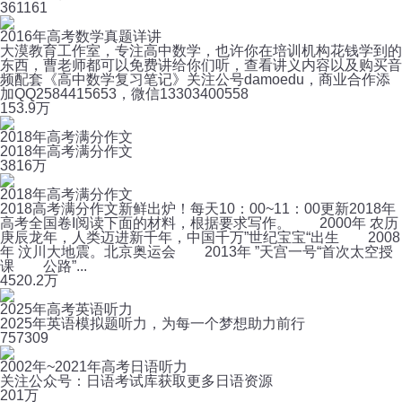
36
1161
2016年高考数学真题详讲
大漠教育工作室，专注高中数学，也许你在培训机构花钱学到的
东西，曹老师都可以免费讲给你们听，查看讲义内容以及购买音
频配套《高中数学复习笔记》关注公号damoedu，商业合作添
加QQ2584415653，微信13303400558
15
3.9万
2018年高考满分作文
2018年高考满分作文
38
16万
2018年高考满分作文
2018高考满分作文新鲜出炉！每天10：00~11：00更新2018年
高考全国卷I阅读下面的材料，根据要求写作。 2000年 农历
庚辰龙年，人类迈进新千年，中国千万”世纪宝宝“出生 2008
年 汶川大地震。北京奥运会 2013年 ”天宫一号“首次太空授
课 公路”...
45
20.2万
2025年高考英语听力
2025年英语模拟题听力，为每一个梦想助力前行
75
7309
2002年~2021年高考日语听力
关注公众号：日语考试库获取更多日语资源
20
1万