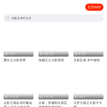
打开APP
火影之木叶之火
2711
169.5万
4.7万
重生之火影世界
海贼王之火影系统
火影忍者-木叶秘传
172.1万
179.3万
2822
火影之我在木叶砸金
火影：穿越到火影忍
斗罗大陆之火影卡卡