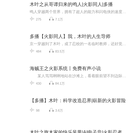
木叶之从哥谭归来的鸣人|火影同人|多播
鸣人穿越两个世界，拥有了超人的能力和闪电侠的速度，制霸忍者世界！！！！！
275
7.1万
多播【火影同人】我，木叶的人生导师
京一穿越到了木叶，成了忍校的一名临时教师，还好觉醒了导师系统。教导别人就能获得奖励。于是，京一开始了忍界“教师”生涯。多年后。木叶大楼外，数尊须佐能乎傲立，诸多大小...
484
83.5万
海贼王之火影系统丨免费有声小说
某人骂骂咧咧地站在沙滩上，看着眼前望不到边际的大海，心中闪过一丝丝的无奈，一丝丝的迷惘！ 突然，某人叹了一口气，继续往大海上走去，没错，你看的没错，他就是在向大海走去！ 大海好像知道他要来征服他一般，就在他走了没多远，一阵巨大的...
430
84.1万
【多播】木叶：科学改造忍界|崭新的火影冒险
98
3.6万
木叶之旗木家的快乐风男|AI电子音|火影忍者