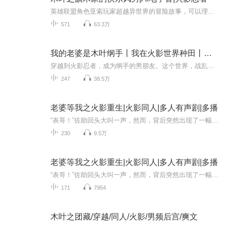
英雄联盟角色亚索玩家超越异世界的冒险故事，可以理解为一个游戏宅跑到异世界开始冒险的欢乐故事，
571
63.3万
我的老婆是木叶纲手丨我在火影世界种田丨狗粮文
穿越到火影忍者，成为纲手的男朋友。这个世界，战乱连绵不休，神经病天才执着又奇葩。 为了纲手的火影大业，种花家自身的天赋觉醒，他手握屠龙之术决定开展一场轰轰烈烈的改……哦不对，种田。于是一场特殊的变化在忍界悄然发生。：宇智波止水、鼬、带土全...
247
38.5万
老婆等我之火影重生|火影同人|多人有声剧|多播
“表哥！”佐助回头大叫一声，然而，背后突然出现了一幅惊心动魄的画面：一群从来没有见过的怪兽咆哮着向他冲来，怪售长着一副闪亮的铠甲，扁平的身体上方有一个凸起，凸起中伸出一根长长的管子，与其说怪兽，不如说是一群钢铁机器！只见那群钢铁机器长长...
230
9.5万
老婆等我之火影重生|火影同人|多人有声剧|多播
“表哥！”佐助回头大叫一声，然而，背后突然出现了一幅惊心动魄的画面：一群从来没有见过的怪兽咆哮着向他冲来，怪售长着一副闪亮的铠甲，扁平的身体上方有一个凸起，凸起中伸出一根长长的管子，与其说怪兽，不如说是一群钢铁机器！只见那群钢铁机器长长...
171
7954
木叶之团藏/穿越/同人/火影/男频后宫/爽文