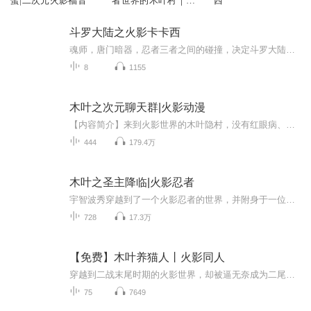
蛋|二次元火影福音
者世界的木叶村｜最
西
强火影诞生
斗罗大陆之火影卡卡西
魂师，唐门暗器，忍者三者之间的碰撞，决定斗罗大陆的未来旗木卡卡西，以火影之名，否认原著的一切，海神唐三，昊天斗罗，毒斗罗，温柔贤惠的唐三母亲阿银这些原著光辉的人物，被卡卡西贬低的一文不值，他们只是一群垃圾得不能再垃圾的东西！以火影光辉的一生，承担黑暗的一切，这就是火影旗木卡卡西...
8
1155
木叶之次元聊天群|火影动漫
【内容简介】来到火影世界的木叶隐村，没有红眼病、没有白内障、没有骨质增生、不姓千手、不是大筒木。就在柳生有些慌的时候，脑海忽然多出一个聊天群。叮！“爱德华·纽盖特”，已加入次元聊天群！ 叮！“永远的十七岁少女”，已加入次元聊天群！叮！“...
444
179.4万
木叶之圣主降临|火影忍者
宇智波秀穿越到了一个火影忍者的世界，并附身于一位木叶村的中忍身上。秀身处一个充满危机与阴谋的环境，因为宇智波家族正面临着灭族的危险，而灭族的执行者竟是宇智波家族的天才少年——宇智波鼬。在鼬的冷酷攻击下，秀被迫开启了写轮眼，并因此获得了系...
728
17.3万
【免费】木叶养猫人丨火影同人
穿越到二战末尾时期的火影世界，却被逼无奈成为二尾的人柱力？！舍人摩挲着小腹上的封印，浮想联翩，舌根处传来阴冷的触感……舌祸根绝之印？！我在……雷之国还是火之国？刚穿越就要接受地狱模式的考验？！“二尾，你说，大漂亮和小傲娇，这两个名字哪个...
75
7649