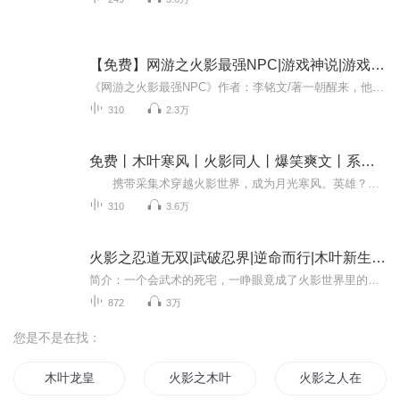
【免费】网游之火影最强NPC|游戏神说|游戏世界|AI多播
《网游之火影最强NPC》作者：李铭文/著一朝醒来，他发现自己竟然魂穿到一款网游《火影世界》中成为一名NPC，当打开忍术技能栏时，他懵逼了......
310
2.3万
免费丨木叶寒风丨火影同人丨爆笑爽文丨系统流
携带采集术穿越火影世界，成为月光寒风。英雄？这辈子都不可能当英雄，只能做做后勤摸摸尸体这样子，进停尸房的感觉就跟回家一样，里面各个都是人才，写轮眼、白眼、冰遁、尸骨脉，我超喜欢那里的！新人作品，量大管饱，每日五更，不定时爆更！初来乍...
310
3.6万
火影之忍道无双|武破忍界|逆命而行|木叶新生再续火
简介：一个会武术的死宅，一睁眼竟成了火影世界里的落魄幻术下忍！木叶风云再起，他靠一身功夫，走出一条属于自己的忍道！看他如何搅动忍界，重振家族荣光！ 小耳朵们新年第一本，让我们重温经典，忍道无双！！马年大吉，万事顺利！
872
3万
您是不是在找：
木叶龙皇
火影之木叶风
火影之人在木叶