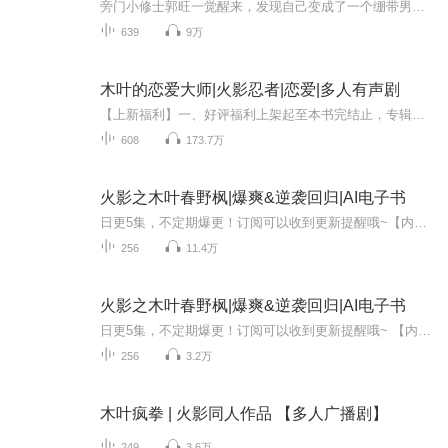
旁门小修士郭旺一觉醒来，发现自己变成了一个绷带男，身边还躺了个流泪的紫发美人，门外候着无数带着动物面具的马仔……
639
9万
木叶的恋爱大师|火影忍者|恋爱|多人有声剧
【上新福利】一、好评福利上架起至本书完结止，专辑满分好评加25字以上跟专辑内容相关的优质评论(系统盖章），可获得1.8元红包一个;二、月票福利截止9月30日，月票榜月榜前十的小耳朵，每票0.5元;三、收听福利截止9月30日，收听榜月榜前三的小耳朵，可获得...
608
173.7万
火影之木叶春野枫|爆爽&逆袭回归|AI电子书
日更5集，不定期爆更！订阅可以收到更新提醒哦~【内容简介】： 忍界之巅谁为尊？当属木叶村天地一剑春野枫！忍之巅，傲世间，有我一剑便有天！纵横忍界南北，杀穿五国四村。王权所到之处，敌人片甲不留！木叶村第五代火影春野枫，参上！（主角春野枫的成长...
256
11.4万
火影之木叶春野枫|爆爽&逆袭回归|AI电子书
日更5集，不定期爆更！订阅可以收到更新提醒哦~ 【内容简介】 在忍界动荡的火影世界，春野枫，一个本是平凡的灵魂，却在命运的玩笑下踏入异世。十年光阴，他未曾依赖那每日三次的抽奖奇遇，仅凭坚韧与汗水，于十岁之龄觉醒尾兽之力、掌握王权之剑，更修得...
256
3.2万
木叶疯拳 | 火影同人作品 【多人广播剧】
249
3.6万