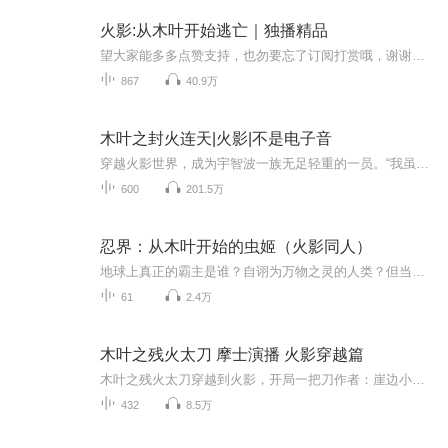
火影:从木叶开始逃亡｜独播精品
望大家能多多点赞支持，也勿要忘了订阅打赏哦，谢谢大家 ^_^【内容简介】 凡事总须研究，才会明白含义。穿越者千叶白石拿起了一本名为《火的意志》的书籍。扳开一看，上面的东西毫无营养，木叶村的历史也没有年代，只是歪歪斜斜的每一页上都...
867
40.9万
木叶之封火连天|火影|不是电子音
穿越火影世界，成为宇智波一族无足轻重的一员。“我虽微末凡尘，但也心向天空！”我们的目标是：飞上天和大筒木辉夜肩并肩！
600
201.5万
忍界：从木叶开始的虫姬（火影同人）
地球上真正的霸主是谁？自诩为万物之灵的人类？但当蜜蜂不再采蜜，人类的文明就会走向终结。或许有一天外星人来临，他们不一定会研究人类的社会，但绝对会研究昆虫的社会。这种小东西遍布着世界各个角落，有着加起来比其他生物种类更多的数量。其一举一动...
61
2.4万
木叶之残火太刀 摩士演播 火影穿越篇
木叶之残火太刀穿越到火影，开局一把刀作者：崖边小憩 演播：摩士
432
8.5万