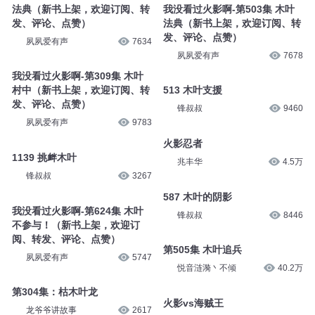
法典（新书上架，欢迎订阅、转
我没看过火影啊-第503集 木叶
发、评论、点赞）
法典（新书上架，欢迎订阅、转
发、评论、点赞）
夙夙爱有声
7634
夙夙爱有声
7678
我没看过火影啊-第309集 木叶
村中（新书上架，欢迎订阅、转
513 木叶支援
发、评论、点赞）
锋叔叔
9460
夙夙爱有声
9783
火影忍者
1139 挑衅木叶
兆丰华
4.5万
锋叔叔
3267
587 木叶的阴影
我没看过火影啊-第624集 木叶
锋叔叔
8446
不参与！（新书上架，欢迎订
阅、转发、评论、点赞）
第505集 木叶追兵
夙夙爱有声
5747
悦音涟漪丶不倾
40.2万
第304集：枯木叶龙
火影vs海贼王
龙爷爷讲故事
2617