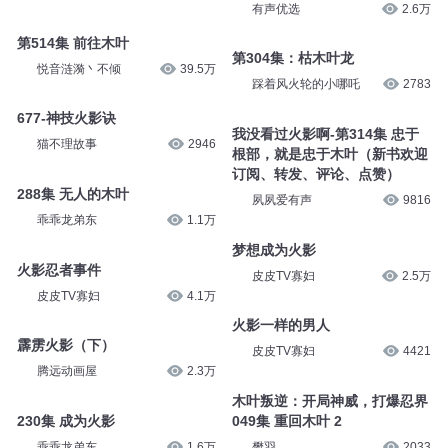
有声优选
2.6万
第514集 前往木叶
第304集：枯木叶龙
悦音涟漪丶不倾
39.5万
踩着风火轮的小哪吒
2783
677-神技火影诀
我没看过火影啊-第314集 忠于
猫不理故事
2946
根部，就是忠于木叶（新书欢迎
订阅、转发、评论、点赞）
288集 无人的木叶
夙夙爱有声
9816
乖乖龙弟东
1.1万
梦想成为火影
火影忍者事件
皮皮TV寡妇
2.5万
皮皮TV寡妇
4.1万
火影一样的男人
霹雳火影（下）
皮皮TV寡妇
4421
腾远动画屋
2.3万
木叶叛逆：开局神威，打爆忍界
230集 成为火影
049集 重回木叶 2
乖乖龙弟东
1.6万
樊羽_
2033