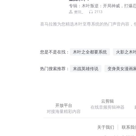
专辑：
木叶叛逆：开局神威，打爆忍
火影忍者|重生复仇爽文|VIP免费
2113
樊羽_
喜马拉雅为您精选木叶至尊系统的热门声音内容，
木叶之全都要系统
火影之木
您是不是在找：
木叶影传
火影之木叶代影
末战英雄传说
变身美女漫画
热门搜索推荐：
火影之木叶风
火影之人在木
夜鸦崛起天际
秩序狂想曲
重活之官路
云剪辑
开放平台
在线音频剪辑神器
对接海量精彩内容
关于我们
联系我