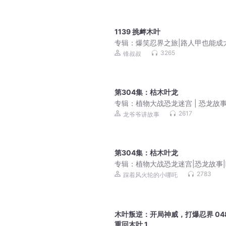
1139 挑衅木叶
专辑：
爆笑忍界之旅|路人甲也能成
锋叔叔
3265
锋叔叔
第304集：枯木叶龙
专辑：
植物大战恐龙迷宫 | 恐龙故事 
前故事
2617
龙爷爷讲故事
第304集：枯木叶龙
专辑：
植物大战恐龙迷宫|恐龙故事
故事|多人精品广播剧
2783
踩着风火轮的小哪吒
木叶叛逆：开局神威，打爆忍界 04
重回木叶 1