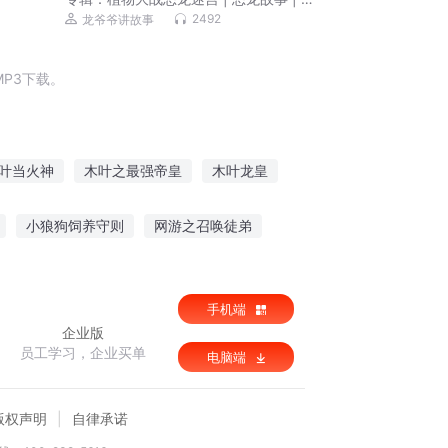
前故事
2492
龙爷爷讲故事
P3下载。
叶当火神
木叶之最强帝皇
木叶龙皇
生木叶
木叶之端木白云
神游木叶
小狼狗饲养守则
网游之召唤徒弟
生之绿茵传说
六年青春我爱过的他
手机端
企业版
员工学习，企业买单
电脑端
版权声明
自律承诺