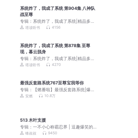
系统炸了，我成了系统 第904集 八神队
战至尊
专辑：
系统炸了，我成了系统|精品多人
剧|脑洞大开包你爽
4156
塔读听书
系统炸了，我成了系统 第878集 至尊
现，暮云脱身
专辑：
系统炸了，我成了系统|精品多人
剧|脑洞大开包你爽
4270
塔读听书
最强反套路系统767至尊宝我等你
专辑：
【燃番啦】最强反套路系统|爆笑
&修仙|装逼打脸|安燃领衔玄幻穿越免费
10.8万
安燃
有声小说
513 木叶支援
专辑：
一不小心称霸忍界 | 逗趣爆笑的
忍界之旅
9450
锋叔叔