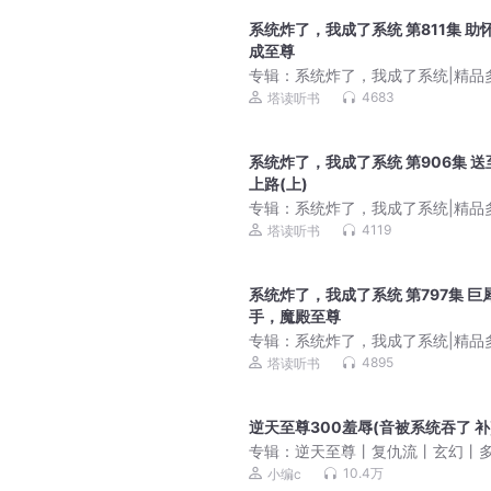
系统炸了，我成了系统 第811集 助
成至尊
专辑：
系统炸了，我成了系统|精品
剧|脑洞大开包你爽
4683
塔读听书
系统炸了，我成了系统 第906集 送
上路(上)
专辑：
系统炸了，我成了系统|精品
剧|脑洞大开包你爽
4119
塔读听书
系统炸了，我成了系统 第797集 巨
手，魔殿至尊
专辑：
系统炸了，我成了系统|精品
剧|脑洞大开包你爽
4895
塔读听书
逆天至尊300羞辱(音被系统吞了 补
专辑：
逆天至尊丨复仇流丨玄幻丨
有声剧
10.4万
小编c