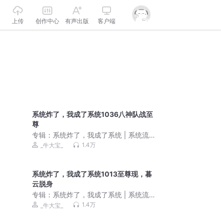
上传
创作中心
有声出版
客户端
系统炸了，我成了系统1036八神队战至
尊
专辑：
系统炸了，我成了系统 | 系统流 |
男卑女尊 | 诸天万界 | 多人有声剧
1.4万
_牛大宝_
系统炸了，我成了系统1013至尊现，暮
云脱身
专辑：
系统炸了，我成了系统 | 系统流 |
男卑女尊 | 诸天万界 | 多人有声剧
1.4万
_牛大宝_