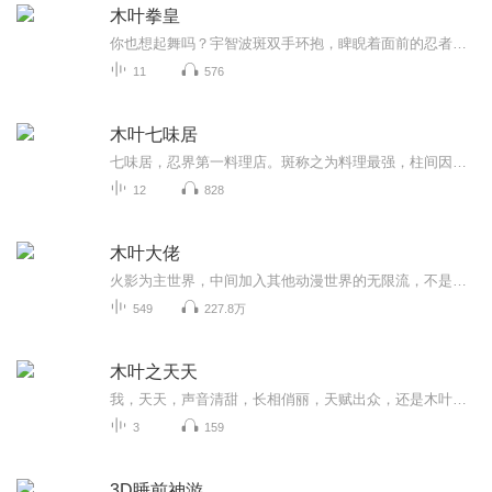
木叶拳皇
你也想起舞吗？宇智波斑双手环抱，睥睨着面前的忍者联军。突然，一道肉眼无法看清的身影冲了出来！欧拉欧拉欧拉欧拉！......宇智波斑呆滞的望着天空，然后缓缓的闭上了眼睛：我斑愿称呼你为木叶舞王！我不要当舞王...旗木带刀垮着脸看着周围忍者联军们崇拜...
11
576
木叶七味居
七味居，忍界第一料理店。斑称之为料理最强，柱间因其料理泪流不止。真修师傅，请收我为徒！大筒木一乐跪着说道。
12
828
木叶大佬
火影为主世界，中间加入其他动漫世界的无限流，不是纯火影。本书自网络收集整理制作,仅供交流学习使用,版权归原作者和出版社所有,如果喜欢,请支持正版.
549
227.8万
木叶之天天
我，天天，声音清甜，长相俏丽，天赋出众，还是木叶新时代富二姐，就连AB爸爸也多次在私下场合吹我实力很强。只是，这并不能改变我没有拿得出手的战绩的事实。一个现代人穿越成天天的故事。因为喜欢天天这个角色，所以想看她有更多的表现。火影同人，主角天天，变强方向，武器大...
3
159
3D睡前神游