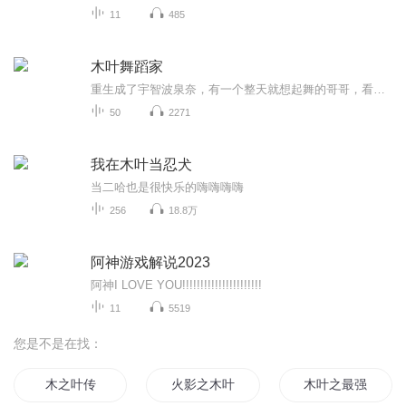
11
485
木叶舞蹈家
重生成了宇智波泉奈，有一个整天就想起舞的哥哥，看着宇智波一族变成了村口集合，水泥自带的画风，泉奈总觉得哪里不对，但是再看看斑这五颜六色的头发，还遮住了一只眼睛的样子……“算了，这才是宇智波！他岸本就是一个画漫画的，懂个屁的火影！”【注:这...
50
2271
我在木叶当忍犬
当二哈也是很快乐的嗨嗨嗨嗨
256
18.8万
阿神游戏解说2023
阿神I LOVE YOU!!!!!!!!!!!!!!!!!!!!!!
11
5519
您是不是在找：
木之叶传
火影之木叶代影
木叶之最强女帝