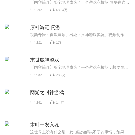
【内容简介】整个地球成为了一个游戏竞技场,想要在这残酷的末日生存下去,只有拿起手中的武器,不断的战斗,打怪升级,不断强化自己。 唐天经过不懈的努力,最终推倒地球上百级最终BOOS,发现这只是打通了第一张地图而已。 看唐天登顶残酷地球竞技...
292
689.4万
原神游记 闲游
视频专辑：自娱自乐。出处：原神游戏实况。视频制作：随风攸悠。（注：视频非AI合成）
221
1万
末世魔神游戏
【内容简介】整个地球成为了一个游戏竞技场，想要在这残酷的末日生存下去，只有拿起手中的武器，不断的战斗，打怪升级，不断强化自己。唐天经过不懈的努力，最终推倒地球上百级最终BOOS，发现这只是打通了第一张地图而已。看唐天登顶残酷地球竞技场，带领...
982
28.2万
网游之封神游戏
281
1.4万
木叶一发入魂
这世界上没有什么是一发电磁炮解决不了的事情，如果有，那就两炮。穿越到火影世界，获得以学园都市世界电击使能力为模板的魔改系统，能够完成任务解锁技能。宇智波斑被他打成筛子，月球被他一炮打穿。从此，忍者世界再无他一炮之敌。