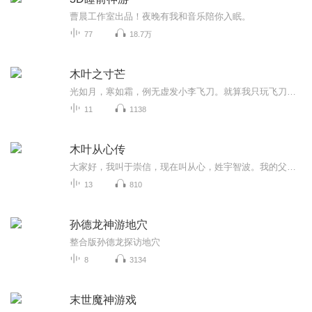
曹晨工作室出品！夜晚有我和音乐陪你入眠。
77
18.7万
木叶之寸芒
光如月，寒如霜，例无虚发小李飞刀。就算我只玩飞刀，我也要活到大结局。一个把小李飞刀继承到火影的男人。
11
1138
木叶从心传
大家好，我叫于崇信，现在叫从心，姓宇智波。我的父亲叫宇智波隆，母亲叫宇智波桃。我有个本家的大伯叫宇智波富岳，他有一个叫鼬的大儿子，还有一个小我一岁名为佐助的小儿子。我现在慌得一米，因为听说有个叫止水的本家前几天自杀了！！！。。。
13
810
孙德龙神游地穴
整合版孙德龙探访地穴
8
3134
末世魔神游戏