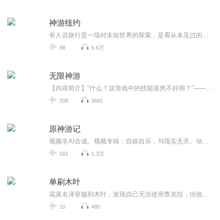
神游纽约
有人说旅行是一场对未知世界的探索，是看从未见过的风景，希望我的声音能陪伴你体验到不一样的人生
88
6.6万
无限神游
【内容简介】“什么？这游戏中的技能居然不好用？”——没关系，咱自创的本领已经足够快乐的玩耍了！“什么？这游戏中的反派太过逆天？”——没关系，咱请来的帮手，已经足够吊打！“什么？这游戏竟是一场关乎世界存亡的赌约？”——没关系，实际上咱也是...
208
3681
原神游记
视频非AI合成。视频专辑：自娱自乐，与现实无关。动画：原神游戏声音：原神/其他视频制作：随风攸悠（二次创作）（注：歌曲及音乐里不和谐的“打敲乐器”之声非本人添加进去，是在收集素材时就已经出现在里面了！）【悠悠感悟】悠悠岁月，时光如梭；遵循自...
181
1.3万
单刷木叶
花菜名泽穿越到木叶，发现自己无法使用查克拉，但他的意念能够充当查克拉，而且意念还有查克拉没有的能力。于是，木叶在名泽的影响下，变成了一个陌生的忍村。几乎达到初代木遁层次的大和，早开神威的卡卡西，变成四尾人柱力的香磷，学成百豪术的静音，被...
10
480