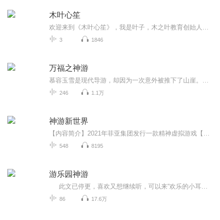
木叶心笙
欢迎来到《木叶心笙》，我是叶子，木之叶教育创始人，喜马拉雅主播名是逸心笙。我是一名幸福高效写作教练，我擅长将AI技术、教练技术与积极心理学相结合，让写作变得高效有意义，帮助每个人在写作中实现幸福成长。这张专辑是我的第一个播客，这里是关于写...
3
1846
万福之神游
慕容玉雪是现代导游，却因为一次意外被推下了山崖。在种种机缘巧合中慕容玉雪彻底穿越了，她到了一个全新的朝代，身为导游的慕容玉雪竟然从来没有听说过。这里叫白国，是在历史上一个没有记载的历史朝代。
246
1.1万
神游新世界
【内容简介】2021年菲亚集团发行一款精神虚拟游戏【神游】，神游是一款没有攻略，玩家随意的游戏，地图不计其数，副本不计其数，玩家请自行探索。玉溪茗一个没有任何经验的小白，因为被自己的小姨赶出家门，为了赚钱无奈进了游戏，发现自己却爱上了神游，...
548
8195
游乐园神游
此文已停更，喜欢又想继续听，可以来“欢乐的小耳朵”214950940~！ 一个帅炸天的傲娇水神、一个总想灭世但最后却打定主意和受一起认真地经营着游乐场，看着人们的喜怒哀乐的攻。游乐园有不同的活动，而每一个活动，都有着它的特殊含义，让...
86
17.6万