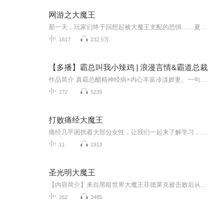
网游之大魔王
那一天，玩家们终于回想起被大魔王支配的恐惧……夏小白进入创世纪网游《天启》，注册时获得大魔王天赋，这个天赋可以让夏小白通过收集玩家的负面情绪来兑换经验和金钱，从此，一个网游界的大魔王就此诞生！
1617
232.5万
【多播】霸总叫我小辣鸡 | 浪漫言情&霸道总裁
作品简介 真霸总醋精神经病×内心丰富冷淡娇妻。一句话简介：脑抽后我开始追妻火葬场。老公失忆后的唐声晚似乎拿了摘肾虐心替身剧本。英俊冷漠的男人怒视她，口中吐出冰冷的话语：“你也妄想和纯纯比？”唐声晚：“我没想。”霸总挑眉，凉薄一笑：“乖乖...
272
5235
打败痛经大魔王
痛经几乎困扰着大部分女性，让我们一起来了解学习，并打败这个大魔王
11
1913
圣光明大魔王
【内容简介】来自黑暗世界大魔王菲德莱克被击败后从下界复活。发现自己的新身体再也无法使用黑暗魔法。于是，一个曾经黑暗世界的至尊不得不从一个光明系的小学徒做起，走上一条神圣而又邪恶的传奇之路。【作者简介】梦游江湾，网络小说作家【主播简介】李...
262
3485