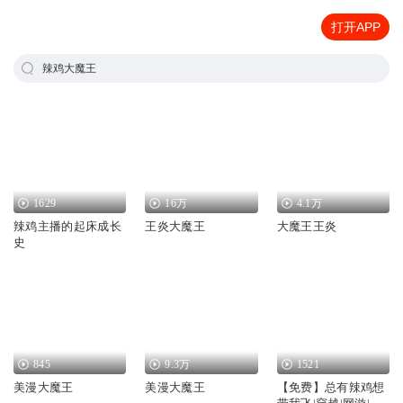
打开APP
辣鸡大魔王
1629
16万
4.1万
辣鸡主播的起床成长
王炎大魔王
大魔王王炎
史
845
9.3万
1521
美漫大魔王
美漫大魔王
【免费】总有辣鸡想