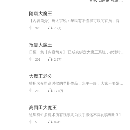
带我飞|穿越|网游|校
园
隋唐大魔王
【内容简介】唐太宗说：黎民有不懂得可以问官员，官员有不懂的可以问朕，朕有不懂的，可以问知节。军神李靖说：古人云有天生而知之者，为知节也；吾当每日聆听教诲。罗士信和李元霸从门外探出了脑袋问：“大哥，咱们今天打哪一个？”【作者/主播】作者：话...
326
7.7万
报告大魔王
日更一集【内容简介】“已成功绑定大魔王系统，存活时间还剩三分钟，请尽快补充时间！”淳小白：我很绝望啊！我现在该怎么办？这是一个淳小白穿越到平行世界，并绑定了随时会死亡的‘大魔王’系统后，欢乐爆笑的故事。【作者/主播简介】作者：太白猫，网络...
201
2.8万
大魔王老公
曾用名夜司命时候的早期作品，水平一般，大家不要嫌弃哦！
210
17.5万
高雨田大魔王
这里有许多魔术所有视频均为快手搬运不喜勿喷谢谢9.1日前每天更新6章
5
8941