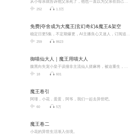
从小母亲就告诉他父亲死了，他也一直以为父亲在自己很小的时候就不幸死于一场车祸。十九岁那年他考大学，按照母亲的意思进了那所大学，他却不知道，自他走出这一步就奠定了整个黑道的百年神话，而整个黑道也注定在他之后孤寂百年！
252
1.3万
免费|夺舍成为大魔王|玄幻奇幻&魔王&架空
稳定日更5集，不定期爆更，AI主播良心又迷人，订阅追更不迷路！ 【内容简介】 一觉醒来，周围都是大佬，面对动辄填海覆地的手下，江榕感到了深深的压力，他这个魔君……怎么就做成了这个模样？ 【作者介绍】 作者：是朕mq
259
8623
御喵仙大人｜魔王用喵大人
腹黑向失宠小皇子误撞非主流仙人搓麻将，被迫重生，谁知苏醒之日，他竟成了蠢萌短腿大橘喵！家有悍妻，幼子成群，白天他是养家挨揍的全职老公，晚上他是哄娃睡觉的万能老爸。离家出走行不通，卖萌求饶不作数，只得勉为其难做个喵家守护神，可谁知觉醒之日...
18
601
魔王卷引
阿瑾，小花，蛋蛋，阿爷，我们一起去异世吧。
60
5万
魔王卷二
小花的异世生活渐入佳境。