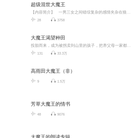
超级混世大魔王
【内容简介】 一男三女之间错综复杂的感情夹杂在狼人、吸血鬼、亡灵集团等各种神秘的邪恶力量之中，最后竟然引发了黑暗之门的开启……【作者简介】 闻声【主播简介】 播音：无非是无 资深演播爱好者，至今已有多部演播作品问世，喜玛拉雅FM签约播客；自第一部作品在问世以来，以其扎实的演播功底，浑厚磁性的嗓音，独树一帜的演播风格，深得广大听友喜爱和认可，由本人演播的小说《权力巅峰》点击率破23亿，销量长期占据各大FM畅销小说榜首！ 热爱播音，喜欢文...
28
3758
大魔王渴望种田
投胎而来，成为被拐卖到山里的孩子，把养父母一家都克死之后，雪衣在村民们幸灾乐祸的表情下，用全部身家换了一间瓦房，两三鸡鸭以及几亩薄田。作为异世界的魔祖，两次量劫过后，雪衣彻底厌倦了打打杀杀。她觉得，种地挺好的。劫掠来的宝物，如今也有了用武之地。三光神水浇地，上宝沁金耙松土，盘古斧砍柴，南明离火煮饭山里的生活，就是这么简单而枯燥。一句话简介：性感大魔王，在线种田立意：大魔王改头换面，重新做人豪门世家种田文现代架空爽...
131
33.3万
高雨田大魔王（非）
9
1.5万
芳草大魔王的情书
48
9076
大魔王的朗读专辑