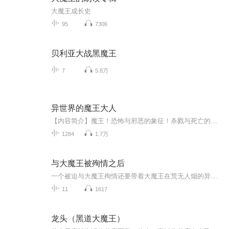
大魔王成长史
95
7306
贝利亚大战黑魔王
7
5.8万
异世界的魔王大人
【内容简介】魔王！恐怖与邪恶的象征！杀戮与死亡的代名词！可真魔国却迎来了一个史上最不像魔王的魔王！“魔王陛下，这份文件请您签署，但请注意不要把手放在不该放的地方。”“亚林大人，人类军队来袭，不过我会用我的生命守护你！”“讨厌！别过来！你...
1284
1.7万
与大魔王被殉情之后
一个被迫与大魔王殉情还要带着大魔王在荒无人烟的异世界一起荒野求生的故事。第一天大魔王:这个能吃吗？（拔剑）女主:握草，那是食人花你给我住手！！！食人花:噗！（被食人花消化液吐了一脸。）第二天大魔王:这个能吃吗？（拔剑）女主:握草，那是捕蝇草你……捕蝇草:噗噗……
11
1617
龙头（黑道大魔王）