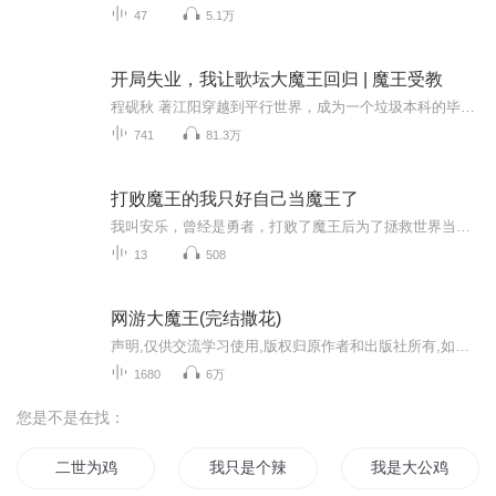
47
5.1万
开局失业，我让歌坛大魔王回归 | 魔王受教
程砚秋 著江阳穿越到平行世界，成为一个垃圾本科的毕业生。他一毕业就结婚，走向人生巅峰，然后一事无成，家贫如洗，开局失业，唯有一技之长，就在他陷入绝望时，自己老婆挑起他下巴， “我养你啊。”她摘去眼镜，那位曾让歌坛颤抖的大魔王回来了。多年以...
741
81.3万
打败魔王的我只好自己当魔王了
我叫安乐，曾经是勇者，打败了魔王后为了拯救世界当上了魔王。我身前站着的是想要挑战我的勇者。你这邪恶的大魔王！你要干嘛？你这霸占了暗精灵大姐姐，魅魔，吸血鬼双胞胎萝莉还有呆萌女神的恶贯满盈的大魔王！你到底要干嘛？嘿嘿，教练我想学开车！不教...
13
508
网游大魔王(完结撒花)
声明,仅供交流学习使用,版权归原作者和出版社所有,如果喜欢,请支持正版.那一天，玩家们终于回想起被大魔王支配的恐惧…… 夏小白进入创世纪网游《天启》，注册时获得大魔王天赋，这个天赋可以让夏小白通过收集玩家的负面情绪来兑换经验和金钱，从此，一个...
1680
6万
您是不是在找：
二世为鸡
我只是个辣文女主
我是大公鸡