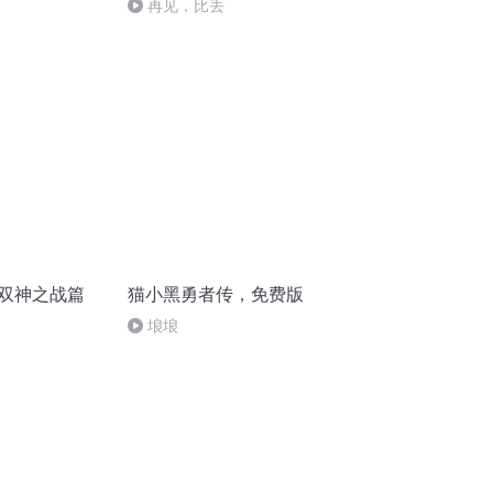
再见，比丢
 双神之战篇
猫小黑勇者传，免费版
埌埌