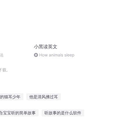
小黑读英文
法
How animals sleep
下载。
的猫耳少年
他是清风拂过耳
春右耳年华
耳边的歌声
耳边有星浙
合宝宝听的简单故事
听故事的是什么软件
适合孩子听的英文故事