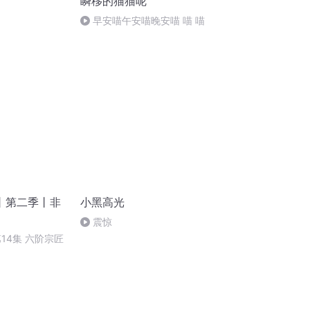
瞬移的猫猫呢
早安喵午安喵晚安喵 喵 喵
丨第二季丨非
小黑高光
震惊
14集 六阶宗匠