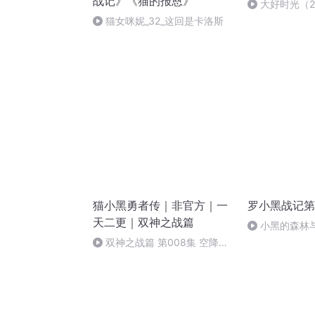
战记》《猫的报恩》
大好时光（2
猫女咪妮_32_这回是卡洛斯
猫小黑勇者传｜非官方｜一
罗小黑战记第
天二更｜双神之战篇
小黑的森林
双神之战篇 第008集 空降奇
兵！