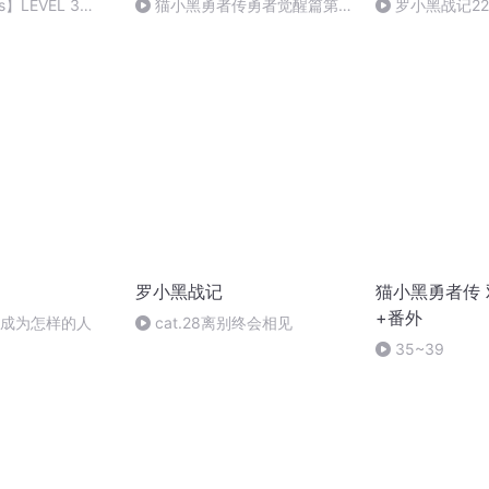
ds】LEVEL 3
猫小黑勇者传勇者觉醒篇第
罗小黑战记22
 Box (2)
56集到58集
罗小黑战记
猫小黑勇者传
+番外
想成为怎样的人
cat.28离别终会相见
35~39