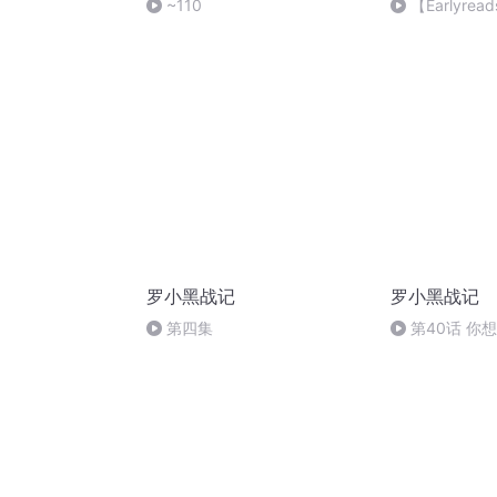
~110
【Earlyrea
Monster in the
罗小黑战记
罗小黑战记
第四集
第40话 你