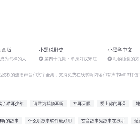
动画版
小黑说野史
小黑学中文
想成为怎样的人
第四十九期：单身好汉宋江不
动物睡觉的方
娶之谜
品授权的连播声音和文字全集，支持免费在线试听阅读和有声书MP3打包
成了猫耳少年
请君为我倾耳听
神耳天眼
爱上你的耳朵
她
清李耳
西游之六耳传奇
穿成女权世界里的猫耳小公主
左耳青
贝听的故事
什么听故事软件最好用
玄音故事鬼故事在线听
适
太上李耳
你是过耳的风
猫耳同居人
智慧故事在线听
小朋友听的睡觉故事
老师喜欢听学生讲故事