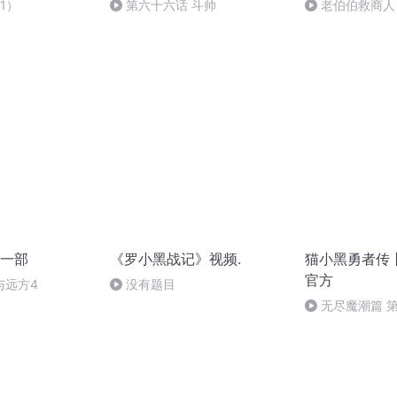
1）
第六十六话 斗帅
老伯伯救商人
一部
《罗小黑战记》视频.
猫小黑勇者传
官方
与远方4
没有题目
无尽魔潮篇 第