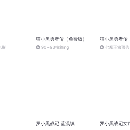
猫小黑勇者传（免费版）
猫小黑勇者传
电影
90∽93抽象ing
七魔王篇预告
罗小黑战记 蓝溪镇
罗小黑战记女