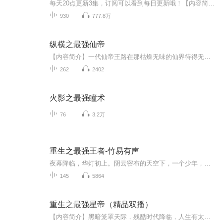
每天20点更新3集，订阅可以看到每日更新哦！【内容简介】他是最强散仙，诸天万界，任我逍遥！他是一代医仙，起死回生，拯救苍生！隐藏真身，混迹都市，最苦恼的是挡不住群美来袭……对不起，我只想安安静静的修仙。【作者/主播】作者：善良的面具，网络小...
930
777.8万
纵横之最强仙帝
【内容简介】一代仙帝王路在那枯燥无味的仙界待得无趣，便降世凡界，而本该会是一场半趣不趣的旅途，却在这渺渺众生的凡界渐次地勾出了一个举界大秘密，至此，再造创世热血，书写征天传奇的纵横时代！【购买须知】1、本作品为付费有声书，前40集为免费试听...
262
2402
火影之最强瞳术
76
3.2万
重生之最强王者-竹易有声
夜幕降临，华灯初上。阴云密布的天空下，一个少年，孤零零的立在莫氏集团二十层大楼的顶端。 少年站在楼顶，看着脚下熙熙攘攘的人群，嘴角泛起一丝苦笑。 他左手提起酒瓶，猛灌了几口，心中的烦闷却随着烈酒下肚，愈发的浓烈起来。不知是烈酒的熏炝还是什...
145
5864
重生之最强星帝（精品双播）
【内容简介】黑暗笼罩天际，残酷时代降临，人生有太多遗憾。叶星重回十年前，回到了黑暗末日降临的两年前，一切都有再次改变的机会！【作者/主播简介】作者：极地风刃，网络小说作家。代表作品有《都市至强者降临》《崛起复苏时代》《重生之最强星帝》。主...