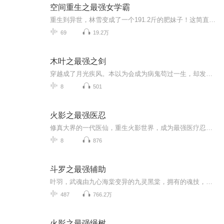
空间重生之最强女学霸
重生到异世，林雪变成了一个191.2斤的肥妹子！这简直不能忍！ 她要写文赚钱！ 这辈子，她依旧要做一个学霸！ 从现在开始， 她要努力的减肥，变成一个漂亮妹子！ -- 天啊，她竟然得到了一个脂腔空间！一个以吸收脂肪来升级的空间！！ ...
69
19.2万
木叶之最强之剑
穿越成了月光疾风。本以为会成为病鬼苟过一生，却发现自己会橘右京的神梦一刀流，还是加强魔改版！于是夭寿啦！月光疾风一刀断山一斩碎星啦！此时，某斑刚复活，挥舞着大宝剑很嚣张：唉，对不起，让你们重新画的地图有点多。于是一根小牙签堵住了他大宝剑的去路。谁？您好，斑爷。我是木叶忍者村木叶神梦流剑术大宗师，月光疾风。然后好大一个须佐被大卸八块。多年以后，六道仙人看着世界异样的风光笑了笑。居然衍生了更强大的力量，这片土地我不用再操心了。六道爷爷，那个力量是什么呀？月光疾风...
8
501
火影之最强医忍
修真大界的一代医仙，重生火影世界，成为最强医疗忍者！玄功正转，八门遁甲？重吾咒印？后遗之症统统治愈！玄功逆行，万般忍法？血继限界？凶悍体术强势碾压！五大国总是战乱不休啊还是让我横扫一切势力，治愈天下创痛...
8
876
斗罗之最强辅助
叶羽，武魂由九心海棠变异的九灵黑棠，拥有的魂技，不仅有恐怖治疗，还有恐怖的力量增幅！ 当叶羽名震大陆时，九灵黑棠被认为已经超越天下第一武魂七宝琉璃塔，成为斗罗大陆最强辅助武魂！ 当人们觉得叶羽未来将成为斗罗大陆最强辅助魂师时，叶羽第二武魂不再隐藏。 第二武魂的出现，代表着武魂殿的终焉即将来临。叶羽，被称为终焉斗罗！...
487
766.2万
火影之最强绳树