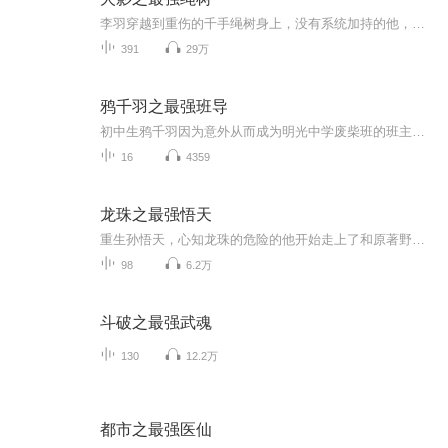
李羽穿越到重伤的千手绳树身上，没有系统加持的他，如何在忍界纵横。既然穿越成为千手绳树，我便继承你的羁绊。李羽重振千手一族，带着这艘刻着千手一族徽记的巨舰，在阴谋阳谋的火影世界乘风破浪。神罗天征、万象天引、空间飞渡、仙法·木遁螺旋丸手里剑....
391
29万
鸦千羽之最强班导
初中生鸦千羽因为意外从而成为明光中学废柴班的班主任，同时觉醒名师系统。面对调皮、顽劣的学生，他该如何应对呢？后来鸦千羽逐渐发现这些学生并不是大家想的那般不堪，他们的颓废都是有原因的。凭借系统指导学生，将受人瞧不起的废柴学生全部变成天之骄子！
16
4359
龙珠之最强悟天
重生孙悟天，心知龙珠的危险的他开始走上了和原著野比天不同的道路。超级赛亚人绝不是终点，超二？超三？超红？管你是传说中的超级赛亚人还是魔人布欧，亦或者是破坏神，统统一拳打到...
98
6.2万
斗破之最强武魂
130
12.2万
都市之最强医仙