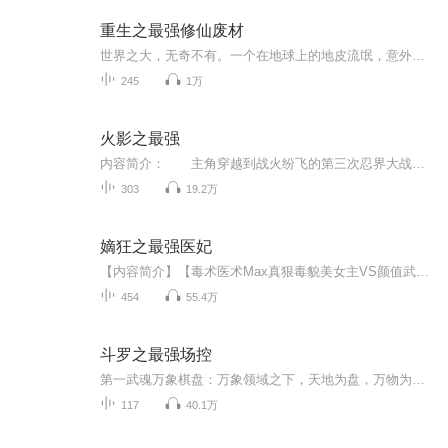
重生之最强修仙废材
世界之大，无奇不有。一个在地球上的地皮流氓，意外穿越到神武大陆，在姜氏家族中是一个傻子，被别人凌受欺负，在家族中意外得到的功法，在神武大陆努力修炼，他接受上一世的地球人的传承，完成未完成的任务，他接受什么任务？上一世的地球人为何在神武大...
245
1万
火影之最强
内容简介： 主角穿越到战火纷飞的第三次忍界大战时期，将一步步变的强大，超越一个个强者，最终站在忍界的颠峰。没有是非，没有善恶最终只为了生存下去，生存是主角的第一法则。主角只有一个老婆，绝对不后宫是本书第二法则。 没有内功，没有修真，...
303
19.2万
嫡狂之最强医妃
【内容简介】【毒术医术Max真狠毒貌美女主VS颜值武力Max假无害忠犬男主】第一毒师“剔骨刀”温含玉穿越书中世界，成了国公府痴傻丑陋的嫡小姐。人前她是温家傻女，人后她是无双毒医，一手绝世医毒之术惊绝天下。他是贵妃之子，却也是从死亡的炼狱里爬出来...
454
55.4万
斗罗之最强场控
第一武魂万象棋盘：万象领域之下，天地为盘，万物为子！花不凡：天下没有我控不了的人，震不了的场面。第二武魂翡翠天鹅：最强兽治疗，可将一切伤害转化成治疗，伤害越高治疗越强。花不凡：我不还手，站着让你打，你都伤不到我分毫。第三武魂熊君：所有的...
117
40.1万