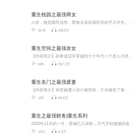
重生校园之最强商女
人前，她是随性淡然，唇角永远挂着轻笑的平凡学生。 人后，她是一步步走向商界巅峰，叱咤风云的商界魁首。 年奔三十岁的艾子晴重生回到1997年的夏天， 那时她临近初三毕业， 这是那牵手都会脸红心跳的年代， 当年那爱情的背叛，备受歧视的父母，狗眼看人低的亲人， 当青春重新来过，这些是否能够改写？ 因重生出现的异能，精彩的赌石，美丽的翡翠，一段绚丽的人生！且看重生后的艾子晴，如何在事业道的道路上掀起一个又一个浪潮，又如何在黑道的路途中成就一个又一个的神话！因重生出现的异能，精彩的赌石...
3278
3453万
重生空间之最强农女
【内容简介】跆拳道冠军穿越到七十年代一个惹人讨厌的下乡知青身上，原主尖酸刻薄，好吃懒做，毒打公婆，连刚出生的儿子都打......简直无恶不作，可这一切又源于继妹陷害之下对婚姻的厌恶。魂穿之后居然发现老公是一个挺不错的婚姻对象，看这个小农女怎么...
648
357.2万
重生名门之最强废妻
【内容简介】前世她遭人设计被毁容，不但被抢了脸，抢了身份，更是被抢了老公，因死前的不甘她得以重生回到了自己14岁的时候。原本的爹不疼娘不爱，却半途出了个疼爱她有加的师父，实力强大的无与伦比不说，她自带的异能更是让她成为了百年难得一遇的天才...
133
69.6万
重生之最强财务|重生系列
2020年11月的一天，蓉城已入深秋，天气开始微微的发寒，属于这个城市特有的潮湿水气在窗户上凝结了一层薄薄的雾，就像顽皮的小孩对着上面哈了气一般。陈子安揉了揉眼睛，从半睡半醒的状态之中猛的坐了起来，右手机械性的从床边的椅背上将毛衣和外套拿了过...
1012
6.3万