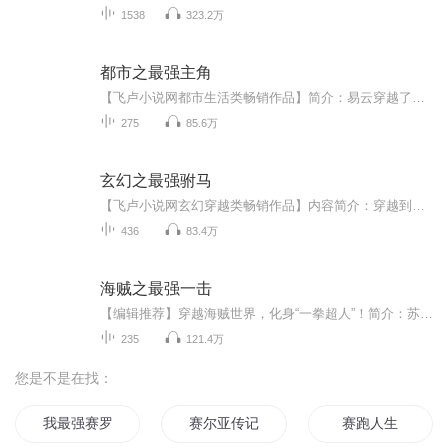
1538
323.2万
都市之最强主角
【飞卢小说网都市生活类畅销作品】简介：易云穿越了，和其他穿越者不同，他穿越到了自己笔下的小说世界。 在抢夺原小说主角的金手指后，易云以为自己可以悠悠闲闲的生活下去，平静和谐，却没想到小说世界的女主们纷纷得到了系统。 尹诗妍得到了最强校花系统，开启唯一主线任务：成为易云的妻子。...
275
85.6万
玄幻之最强驸马
【飞卢小说网玄幻穿越类畅销作品】内容简介：穿越到玄幻世界，并且莫名成为了全国天赋最高最漂亮的小公主的未婚夫。这一下，全世界都在反对。但是我们郎才女貌，关你们这些妖怪什么事？...
436
83.4万
海贼之最强一击
【编辑推荐】穿越海贼世界，化身“一拳超人”！简介：苏闲拥有无论是什么敌人都可以在不认真的情况下，轻松击败敌人的超级实力...然而就是这样的一个人，穿越到了海贼王的世界...于是正儿八经的喜剧热血故事就这样展开了...作者：少年夏不安，著名作家；主...
235
121.4万
您是不是在找：
我最强赛罗
赛尔亚传记
赛跑人生