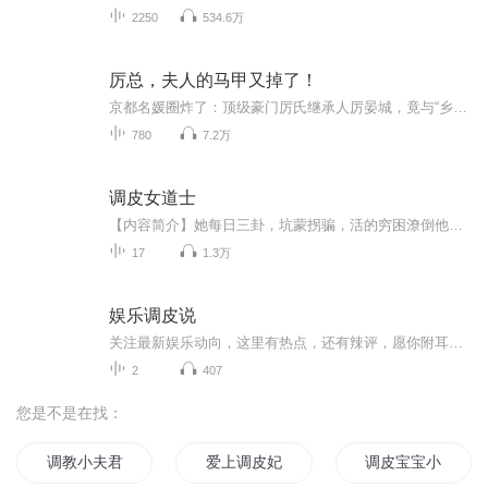
2250
534.6万
厉总，夫人的马甲又掉了！
京都名媛圈炸了：顶级豪门厉氏继承人厉晏城，竟与“乡野丫头”陆染订婚！众人嘲讽她土气丑陋，却不知她是重生归来的陆家真千金。前世，她被白莲花妹妹陆盈盈陷害致死；今生，她手握复仇剧本，誓要撕碎妹妹的伪善面具，夺回被窃取的“逆人天”黑客马甲！逆...
780
7.2万
调皮女道士
【内容简介】她每日三卦，坑蒙拐骗，活的穷困潦倒他手握天下商权，富达三江，厌恶怪力乱神不想这嗜酒如命的小神棍竟成他心头最重要的牵挂而她却屡屡无视他，四处流浪、随性妄为到最后，他才明白，原来她身份尊贵，却明珠蒙尘这坚韧又勇敢的女子，成为他最...
17
1.3万
娱乐调皮说
关注最新娱乐动向，这里有热点，还有辣评，愿你附耳倾听，之后莞尔一笑，人间事不过如此
2
407
您是不是在找：
调教小夫君
爱上调皮妃
调皮宝宝小白娘亲