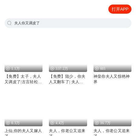
打开APP
夫人你又调皮了
1.1万
337.2万
601
【免费】太子，夫人
【免费】陆少，你夫
神皇你夫人又惊艳神
又调皮了|古言轻松|
人又翻车了| 夫人你
界
宫斗宅斗|AI
马甲又掉了
8.3万
4.4万
16.7万
上仙,你的夫人又嫁人
夫人，你老公又追来
夫人，你老公又追来